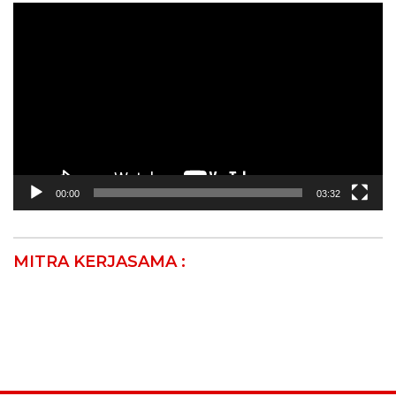
Pemutar
Video
00:00
03:32
MITRA KERJASAMA :