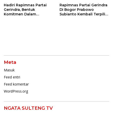
Hadiri Rapimnas Partai
Rapimnas Partai Gerindra
Gerindra, Bentuk
Di Bogor Prabowo
Komitmen Dalam
Subianto Kembali Terpilih
Mendukung Penuh
Jadi Ketua Umum
Keputusan Partai
Meta
Masuk
Feed entri
Feed komentar
WordPress.org
NGATA SULTENG TV