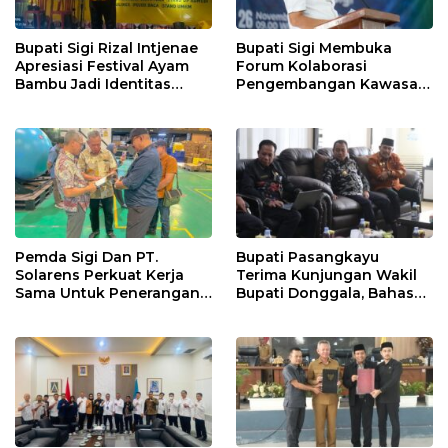
Bupati Sigi Rizal Intjenae
Bupati Sigi Membuka
Apresiasi Festival Ayam
Forum Kolaborasi
Bambu Jadi Identitas
Pengembangan Kawasan
Kulener Daerah Yang
Transmigrasi Palolo
Dipromosikan Ketingkat
Nasional
Pemda Sigi Dan PT.
Bupati Pasangkayu
Solarens Perkuat Kerja
Terima Kunjungan Wakil
Sama Untuk Penerangan
Bupati Donggala, Bahas
Jalan Dan Jembatan
Penegasan Batas Wilayah