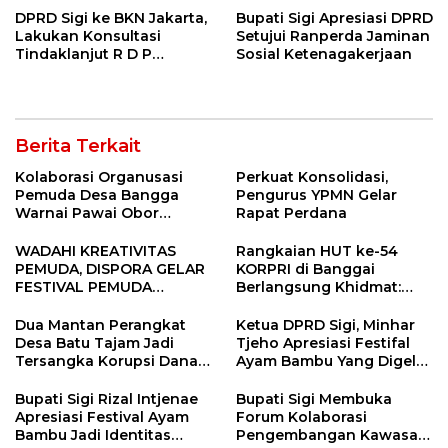
DPRD Sigi ke BKN Jakarta,
Bupati Sigi Apresiasi DPRD
Lakukan Konsultasi
Setujui Ranperda Jaminan
Tindaklanjut R D P
Sosial Ketenagakerjaan
Bersama BKPSDM
Berita Terkait
Kolaborasi Organusasi
Perkuat Konsolidasi,
Pemuda Desa Bangga
Pengurus YPMN Gelar
Warnai Pawai Obor
Rapat Perdana
Sambut Ramadhan Tahun
2026
WADAHI KREATIVITAS
Rangkaian HUT ke-54
PEMUDA, DISPORA GELAR
KORPRI di Banggai
FESTIVAL PEMUDA
Berlangsung Khidmat:
BANGGAI 2025
Penyerahan SK P3K
hingga Ramah Tamah
Dua Mantan Perangkat
Ketua DPRD Sigi, Minhar
Desa Batu Tajam Jadi
Tjeho Apresiasi Festifal
Tersangka Korupsi Dana
Ayam Bambu Yang Digelar
Desa Rp568 Juta
Di Kulawi
Bupati Sigi Rizal Intjenae
Bupati Sigi Membuka
Apresiasi Festival Ayam
Forum Kolaborasi
Bambu Jadi Identitas
Pengembangan Kawasan