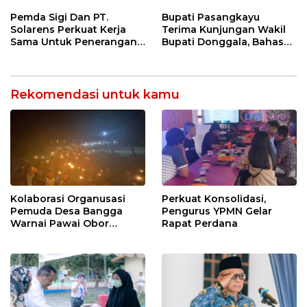
Kulener Daerah Yang
Transmigrasi Palolo
Dipromosikan Ketingkat
Pemda Sigi Dan PT.
Bupati Pasangkayu
Nasional
Solarens Perkuat Kerja
Terima Kunjungan Wakil
Sama Untuk Penerangan
Bupati Donggala, Bahas
Jalan Dan Jembatan
Penegasan Batas Wilayah
Rekomendasi untuk kamu
Kolaborasi Organusasi
Perkuat Konsolidasi,
Pemuda Desa Bangga
Pengurus YPMN Gelar
Warnai Pawai Obor
Rapat Perdana
Sambut Ramadhan Tahun
2026