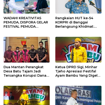
WADAHI KREATIVITAS
Rangkaian HUT ke-54
PEMUDA, DISPORA GELAR
KORPRI di Banggai
FESTIVAL PEMUDA
Berlangsung Khidmat:
BANGGAI 2025
Penyerahan SK P3K
hingga Ramah Tamah
Dua Mantan Perangkat
Ketua DPRD Sigi, Minhar
Desa Batu Tajam Jadi
Tjeho Apresiasi Festifal
Tersangka Korupsi Dana
Ayam Bambu Yang Digelar
Desa Rp568 Juta
Di Kulawi