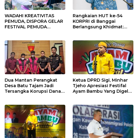
WADAHI KREATIVITAS
Rangkaian HUT ke-54
PEMUDA, DISPORA GELAR
KORPRI di Banggai
FESTIVAL PEMUDA
Berlangsung Khidmat:
BANGGAI 2025
Penyerahan SK P3K
hingga Ramah Tamah
Dua Mantan Perangkat
Ketua DPRD Sigi, Minhar
Desa Batu Tajam Jadi
Tjeho Apresiasi Festifal
Tersangka Korupsi Dana
Ayam Bambu Yang Digelar
Desa Rp568 Juta
Di Kulawi