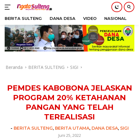
BERITA SULTENG
DANA DESA
VIDEO
NASIONAL
H
Langsung
ke
konten
Beranda
BERITA SULTENG
SIGI
PEMDES KABOBONA JELASKAN
PROGRAM 20% KETAHANAN
PANGAN YANG TELAH
TEREALISASI
-
BERITA SULTENG
,
BERITA UTAMA
,
DANA DESA
,
SIGI
Juni 25, 2022