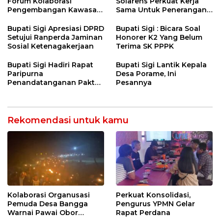
Nasional
Forum Kolaborasi
Solarens Perkuat Kerja
Pengembangan Kawasan
Sama Untuk Penerangan
Transmigrasi Palolo
Jalan Dan Jembatan
Bupati Sigi Apresiasi DPRD
Bupati Sigi : Bicara Soal
Setujui Ranperda Jaminan
Honorer K2 Yang Belum
Sosial Ketenagakerjaan
Terima SK PPPK
Bupati Sigi Hadiri Rapat
Bupati Sigi Lantik Kepala
Paripurna
Desa Porame, Ini
Penandatanganan Pakta
Pesannya
Integritas KUA – PPAS
APBD Tahun Anggaran
2026
Rekomendasi untuk kamu
Kolaborasi Organusasi
Perkuat Konsolidasi,
Pemuda Desa Bangga
Pengurus YPMN Gelar
Warnai Pawai Obor
Rapat Perdana