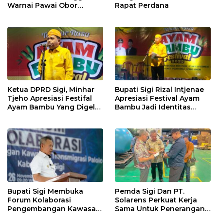
Warnai Pawai Obor
Rapat Perdana
Sambut Ramadhan Tahun
2026
Ketua DPRD Sigi, Minhar
Bupati Sigi Rizal Intjenae
Tjeho Apresiasi Festifal
Apresiasi Festival Ayam
Ayam Bambu Yang Digelar
Bambu Jadi Identitas
Di Kulawi
Kulener Daerah Yang
Dipromosikan Ketingkat
Nasional
Bupati Sigi Membuka
Pemda Sigi Dan PT.
Forum Kolaborasi
Solarens Perkuat Kerja
Pengembangan Kawasan
Sama Untuk Penerangan
Transmigrasi Palolo
Jalan Dan Jembatan