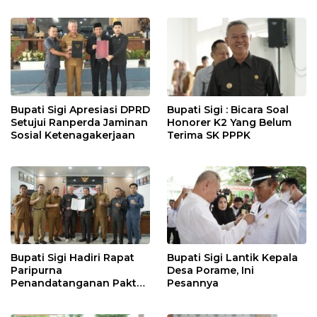
Bupati Sigi Apresiasi DPRD
Bupati Sigi : Bicara Soal
Setujui Ranperda Jaminan
Honorer K2 Yang Belum
Sosial Ketenagakerjaan
Terima SK PPPK
Bupati Sigi Hadiri Rapat
Bupati Sigi Lantik Kepala
Paripurna
Desa Porame, Ini
Penandatanganan Pakta
Pesannya
Integritas KUA – PPAS
APBD Tahun Anggaran