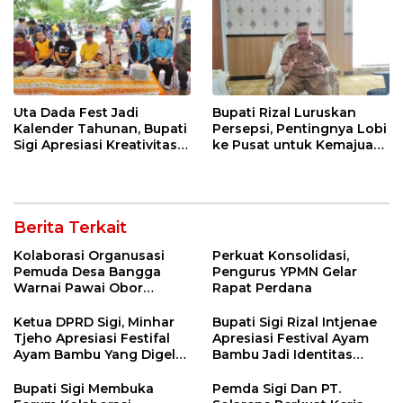
2026
Uta Dada Fest Jadi
Bupati Rizal Luruskan
Kalender Tahunan, Bupati
Persepsi, Pentingnya Lobi
Sigi Apresiasi Kreativitas
ke Pusat untuk Kemajuan
Dinas Pariwisata
Sigi
Berita Terkait
Kolaborasi Organusasi
Perkuat Konsolidasi,
Pemuda Desa Bangga
Pengurus YPMN Gelar
Warnai Pawai Obor
Rapat Perdana
Sambut Ramadhan Tahun
2026
Ketua DPRD Sigi, Minhar
Bupati Sigi Rizal Intjenae
Tjeho Apresiasi Festifal
Apresiasi Festival Ayam
Ayam Bambu Yang Digelar
Bambu Jadi Identitas
Di Kulawi
Kulener Daerah Yang
Dipromosikan Ketingkat
Bupati Sigi Membuka
Pemda Sigi Dan PT.