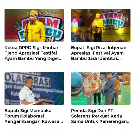
Sambut Ramadhan Tahun
2026
Ketua DPRD Sigi, Minhar
Bupati Sigi Rizal Intjenae
Tjeho Apresiasi Festifal
Apresiasi Festival Ayam
Ayam Bambu Yang Digelar
Bambu Jadi Identitas
Di Kulawi
Kulener Daerah Yang
Dipromosikan Ketingkat
Nasional
Bupati Sigi Membuka
Pemda Sigi Dan PT.
Forum Kolaborasi
Solarens Perkuat Kerja
Pengembangan Kawasan
Sama Untuk Penerangan
Transmigrasi Palolo
Jalan Dan Jembatan