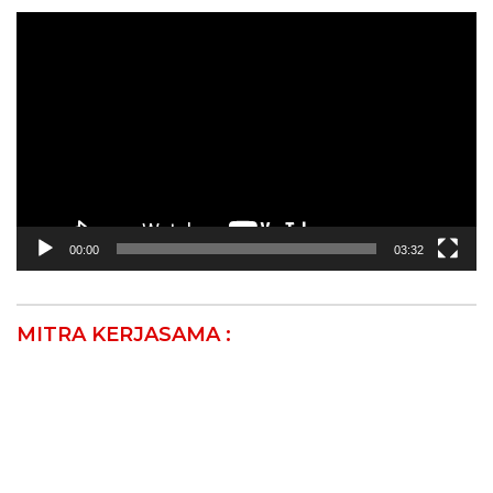
Pemutar
Video
00:00
03:32
MITRA KERJASAMA :