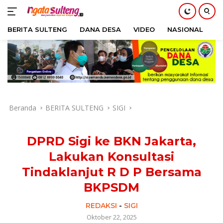
BERITA SULTENG
DANA DESA
VIDEO
NASIONAL
H
Langsung
ke
konten
Beranda
BERITA SULTENG
SIGI
DPRD Sigi ke BKN Jakarta,
Lakukan Konsultasi
Tindaklanjut R D P Bersama
BKPSDM
REDAKSI
-
SIGI
Oktober 22, 2025