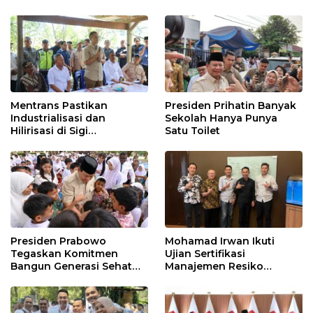
Mentrans Pastikan
Presiden Prihatin Banyak
Industrialisasi dan
Sekolah Hanya Punya
Hilirisasi di Sigi
Satu Toilet
Tingkatkan
Perekonomian Daerah
Presiden Prabowo
Mohamad Irwan Ikuti
Tegaskan Komitmen
Ujian Sertifikasi
Bangun Generasi Sehat
Manajemen Resiko
dan Cerdas
Perbankan