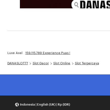
Loading...
Luxe Axel
159.115.789 Experience Puas !
DANASLOT77
Slot Gacor
Slot Online
Slot Terpercaya
Indonesia | English (UK) | Rp (IDR)