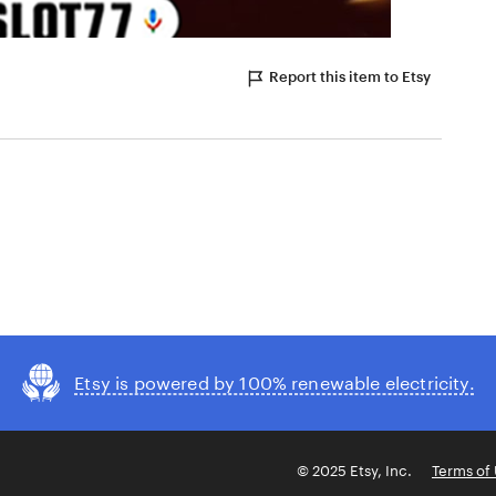
Report this item to Etsy
Etsy is powered by 100% renewable electricity.
© 2025 Etsy, Inc.
Terms of