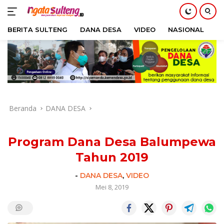
BERITA SULTENG
DANA DESA
VIDEO
NASIONAL
H
Langsung
ke
konten
Beranda
DANA DESA
Program Dana Desa Balumpewa
Tahun 2019
-
DANA DESA
,
VIDEO
Mei 8, 2019