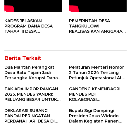
KADES JELASKAN
PEMERINTAH DESA
PROGRAM DANA DESA
TANGKULOWI
TAHAP III DESA
REALISASIKAN ANGGARAN
TANGKULOWI
TAHAP II
Berita Terkait
Dua Mantan Perangkat
Peraturan Menteri Nomor
Desa Batu Tajam Jadi
2 Tahun 2024 Tentang
Tersangka Korupsi Dana
Petunjuk Operasional Atas
Desa Rp568 Juta
Fokus Penggunaan Dana
Desa Tahun 2025
TAK ADA IMPOR PANGAN
GANDENG KEMENDAGRI,
2025, MENDES YANDRI:
MENDES PDT:
PELUANG BESAR UNTUK
KOLABORASI
KEMAJUAN DESA
MEMPERCEPAT KEMAJUAN
PEMBANGUNAN DESA
DEKLARASI SUBANG
Bupati Sigi Dampingi
TANDAI PERINGATAN
Presiden Joko Widodo
PERDANA HARI DESA DI
Dalam Kegiatan Panen
SUBANG
Raya Padi di Desa