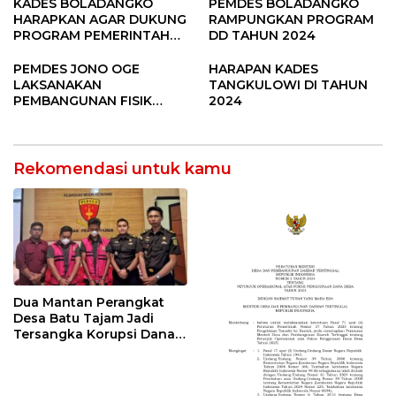
Pandere
KADES BOLADANGKO
PEMDES BOLADANGKO
HARAPKAN AGAR DUKUNG
RAMPUNGKAN PROGRAM
PROGRAM PEMERINTAH
DD TAHUN 2024
DESA
PEMDES JONO OGE
HARAPAN KADES
LAKSANAKAN
TANGKULOWI DI TAHUN
PEMBANGUNAN FISIK
2024
DANA DESA 2023
Rekomendasi untuk kamu
Dua Mantan Perangkat
Desa Batu Tajam Jadi
Tersangka Korupsi Dana
Desa Rp568 Juta