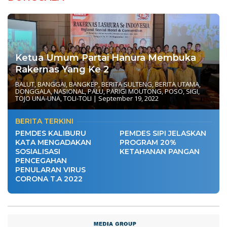
Ketua Umum Partai Hanura Membuka
Rakernas Yang Ke 2
BALUT
,
BANGGAI
,
BANGKEP
,
BERITA SULTENG
,
BERITA UTAMA
,
DONGGALA
,
NASIONAL
,
PALU
,
PARIGI MOUTONG
,
POSO
,
SIGI
,
TOJO UNA-UNA
,
TOLI-TOLI
|
September 19, 2022
BERITA TERKINI
PEMDES KALIBURU
PEMDES SIPI JELASKAN
KATA MENGADAKAN
PROGRAM 20%
SOSIALISASI
KETAHANAN PANGAN
PENCEGAHAN
PENULARAN VIRUS
CORONA T.A 2022