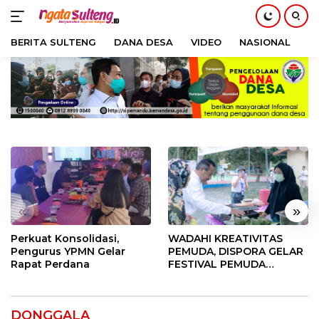
BERITA SULTENG
DANA DESA
VIDEO
NASIONAL
H
Langsung
ke
konten
«
»
Perkuat Konsolidasi,
WADAHI KREATIVITAS
Pengurus YPMN Gelar
PEMUDA, DISPORA GELAR
Rapat Perdana
FESTIVAL PEMUDA
BANGGAI 2025
DONGGALA