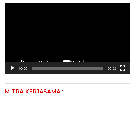
Pemutar
Video
00:00
03:32
MITRA KERJASAMA :