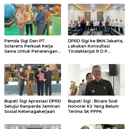
Dipromosikan Ketingkat
Nasional
Pemda Sigi Dan PT.
DPRD Sigi ke BKN Jakarta,
Solarens Perkuat Kerja
Lakukan Konsultasi
Sama Untuk Penerangan
Tindaklanjut R D P
Jalan Dan Jembatan
Bersama BKPSDM
Bupati Sigi Apresiasi DPRD
Bupati Sigi : Bicara Soal
Setujui Ranperda Jaminan
Honorer K2 Yang Belum
Sosial Ketenagakerjaan
Terima SK PPPK