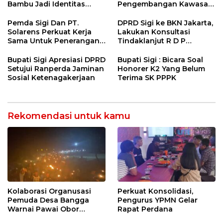
Bambu Jadi Identitas
Pengembangan Kawasan
Kulener Daerah Yang
Transmigrasi Palolo
Dipromosikan Ketingkat
Pemda Sigi Dan PT.
DPRD Sigi ke BKN Jakarta,
Nasional
Solarens Perkuat Kerja
Lakukan Konsultasi
Sama Untuk Penerangan
Tindaklanjut R D P
Jalan Dan Jembatan
Bersama BKPSDM
Bupati Sigi Apresiasi DPRD
Bupati Sigi : Bicara Soal
Setujui Ranperda Jaminan
Honorer K2 Yang Belum
Sosial Ketenagakerjaan
Terima SK PPPK
Rekomendasi untuk kamu
Kolaborasi Organusasi
Perkuat Konsolidasi,
Pemuda Desa Bangga
Pengurus YPMN Gelar
Warnai Pawai Obor
Rapat Perdana
Sambut Ramadhan Tahun