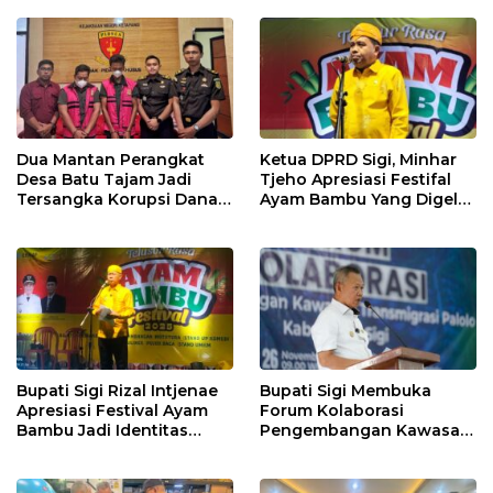
2026
Dua Mantan Perangkat
Ketua DPRD Sigi, Minhar
Desa Batu Tajam Jadi
Tjeho Apresiasi Festifal
Tersangka Korupsi Dana
Ayam Bambu Yang Digelar
Desa Rp568 Juta
Di Kulawi
Bupati Sigi Rizal Intjenae
Bupati Sigi Membuka
Apresiasi Festival Ayam
Forum Kolaborasi
Bambu Jadi Identitas
Pengembangan Kawasan
Kulener Daerah Yang
Transmigrasi Palolo
Dipromosikan Ketingkat
Nasional