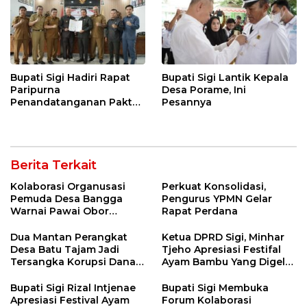
Bupati Sigi Hadiri Rapat
Bupati Sigi Lantik Kepala
Paripurna
Desa Porame, Ini
Penandatanganan Pakta
Pesannya
Integritas KUA – PPAS
APBD Tahun Anggaran
2026
Berita Terkait
Kolaborasi Organusasi
Perkuat Konsolidasi,
Pemuda Desa Bangga
Pengurus YPMN Gelar
Warnai Pawai Obor
Rapat Perdana
Sambut Ramadhan Tahun
2026
Dua Mantan Perangkat
Ketua DPRD Sigi, Minhar
Desa Batu Tajam Jadi
Tjeho Apresiasi Festifal
Tersangka Korupsi Dana
Ayam Bambu Yang Digelar
Desa Rp568 Juta
Di Kulawi
Bupati Sigi Rizal Intjenae
Bupati Sigi Membuka
Apresiasi Festival Ayam
Forum Kolaborasi