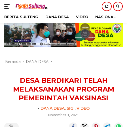
BERITA SULTENG
DANA DESA
VIDEO
NASIONAL
H
Langsung
ke
konten
Beranda
DANA DESA
DESA BERDIKARI TELAH
MELAKSANAKAN PROGRAM
PEMERINTAH VAKSINASI
-
DANA DESA
,
SIGI
,
VIDEO
November 1, 2021