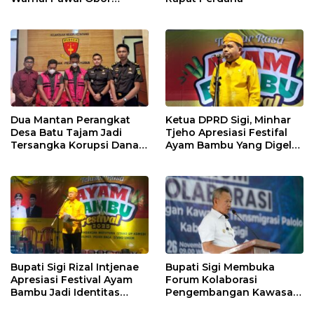
Sambut Ramadhan Tahun
2026
Dua Mantan Perangkat
Ketua DPRD Sigi, Minhar
Desa Batu Tajam Jadi
Tjeho Apresiasi Festifal
Tersangka Korupsi Dana
Ayam Bambu Yang Digelar
Desa Rp568 Juta
Di Kulawi
Bupati Sigi Rizal Intjenae
Bupati Sigi Membuka
Apresiasi Festival Ayam
Forum Kolaborasi
Bambu Jadi Identitas
Pengembangan Kawasan
Kulener Daerah Yang
Transmigrasi Palolo