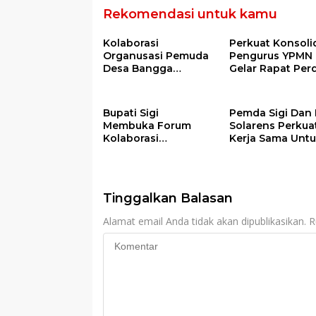
Rekomendasi untuk kamu
Kolaborasi
Perkuat Konsolid
Organusasi Pemuda
Pengurus YPMN
Desa Bangga
Gelar Rapat Per
Warnai Pawai Obor
Sambut Ramadhan
Tahun 2026
Bupati Sigi
Pemda Sigi Dan 
Membuka Forum
Solarens Perkua
Kolaborasi
Kerja Sama Unt
Pengembangan
Penerangan Jal
Kawasan
Dan Jembatan
Transmigrasi Palolo
Tinggalkan Balasan
Alamat email Anda tidak akan dipublikasikan.
R