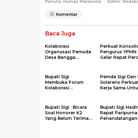
Penulis: Humas Marawola
Editor: Redak
Komentar
Baca Juga
Kolaborasi
Perkuat Konsolid
Organusasi Pemuda
Pengurus YPMN
Desa Bangga
Gelar Rapat Per
Warnai Pawai Obor
Sambut Ramadhan
Tahun 2026
Bupati Sigi
Pemda Sigi Dan 
Membuka Forum
Solarens Perkua
Kolaborasi
Kerja Sama Unt
Pengembangan
Penerangan Jal
Kawasan
Dan Jembatan
Transmigrasi Palolo
Bupati Sigi : Bicara
Bupati Sigi Hadir
Soal Honorer K2
Rapat Paripurna
Yang Belum Terima
Penandatangan
SK PPPK
Pakta Integrita
– PPAS APBD Ta
Anggaran 2026