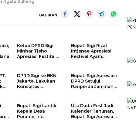
si Ngata Sulteng
BAGIKAN
asi,
Ketua DPRD Sigi,
Bupati Sigi Rizal
Minhar Tjeho
Intjenae Apresiasi
dana
Apresiasi Festifal
Festival Ayam
Ayam Bambu Yang
Bambu Jadi
Digelar Di Kulawi
Identitas Kulener
Daerah Yang
PT.
DPRD Sigi ke BKN
Bupati Sigi Apresiasi
Dipromosikan
t
Jakarta, Lakukan
DPRD Setujui
Ketingkat Nasional
uk
Konsultasi
Ranperda Jaminan
an
Tindaklanjut R D P
Sosial
Bersama BKPSDM
Ketenagakerjaan
i
Bupati Sigi Lantik
Uta Dada Fest Jadi
Kepala Desa
Kalender Tahunan,
an
Porame, Ini
Bupati Sigi Apresiasi
s KUA
Pesannya
Kreativitas Dinas
hun
Pariwisata