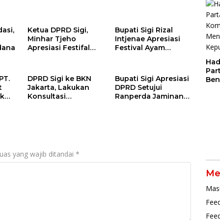
Cer
asi,
Ketua DPRD Sigi,
Bupati Sigi Rizal
Minhar Tjeho
Intjenae Apresiasi
dana
Apresiasi Festifal
Festival Ayam
Ayam Bambu Yang
Bambu Jadi
Had
Digelar Di Kulawi
Identitas Kulener
Par
Daerah Yang
PT.
DPRD Sigi ke BKN
Bupati Sigi Apresiasi
Ben
Dipromosikan
t
Jakarta, Lakukan
DPRD Setujui
Dal
Ketingkat Nasional
uk
Konsultasi
Ranperda Jaminan
Pen
an
Tindaklanjut R D P
Sosial
Par
Bersama BKPSDM
Ketenagakerjaan
uas yang wajib ditandai
*
Me
Mas
Feed
Fee