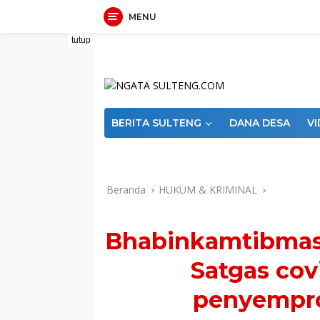
MENU
Langsung
tutup
ke
konten
BERITA SULTENG
DANA DESA
V
Indeks
PEDOMAN MEDIA SIBER
RE
Beranda
HUKUM & KRIMINAL
Bhabinkamtibmas
Satgas cov
penyempro