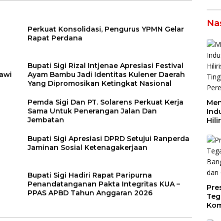
Na
Perkuat Konsolidasi, Pengurus YPMN Gelar
Rapat Perdana
Bupati Sigi Rizal Intjenae Apresiasi Festival
lawi
Ayam Bambu Jadi Identitas Kulener Daerah
Yang Dipromosikan Ketingkat Nasional
Pemda Sigi Dan PT. Solarens Perkuat Kerja
Men
Sama Untuk Penerangan Jalan Dan
Indu
Jembatan
Hili
Tin
Per
Bupati Sigi Apresiasi DPRD Setujui Ranperda
Dae
Jaminan Sosial Ketenagakerjaan
Bupati Sigi Hadiri Rapat Paripurna
Penandatanganan Pakta Integritas KUA –
Pre
PPAS APBD Tahun Anggaran 2026
Teg
Kom
Gen