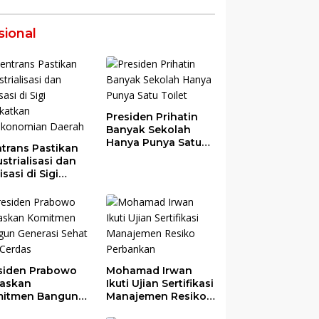
sional
Presiden Prihatin
Banyak Sekolah
Hanya Punya Satu
trans Pastikan
Toilet
strialisasi dan
risasi di Sigi
gkatkan
ekonomian
rah
siden Prabowo
Mohamad Irwan
askan
Ikuti Ujian Sertifikasi
itmen Bangun
Manajemen Resiko
erasi Sehat dan
Perbankan