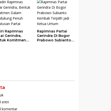
das
iri Rapimnas
Rapimnas Partai
tai Gerindra,
Gerindra Di Bogor
tuk Komitmen
Prabowo Subianto
am Mendukung
Kembali Terpilih
uh Keputusan
Jadi Ketua Umum
tai
ta
uk
 entri
d komentar