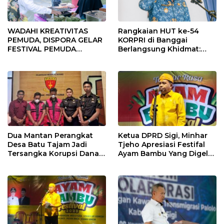
WADAHI KREATIVITAS
Rangkaian HUT ke-54
PEMUDA, DISPORA GELAR
KORPRI di Banggai
FESTIVAL PEMUDA
Berlangsung Khidmat:
BANGGAI 2025
Penyerahan SK P3K
hingga Ramah Tamah
Dua Mantan Perangkat
Ketua DPRD Sigi, Minhar
Desa Batu Tajam Jadi
Tjeho Apresiasi Festifal
Tersangka Korupsi Dana
Ayam Bambu Yang Digelar
Desa Rp568 Juta
Di Kulawi