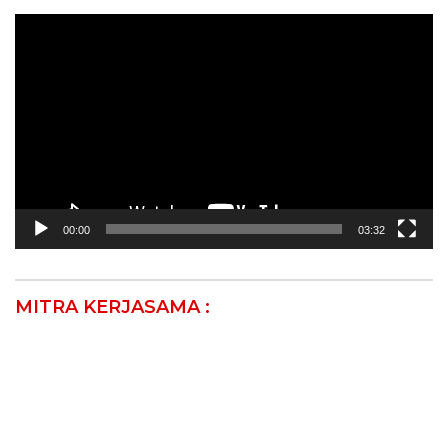
Pemutar
Video
00:00
03:32
MITRA KERJASAMA :