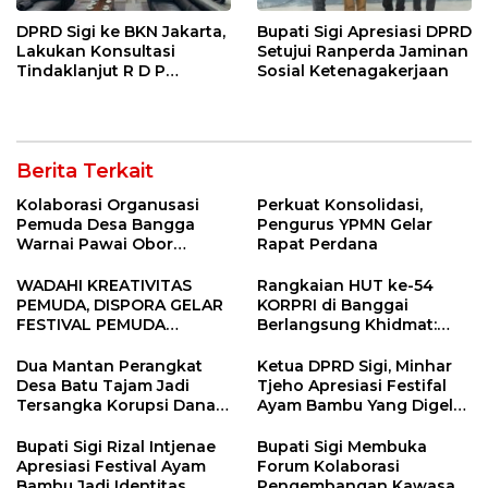
DPRD Sigi ke BKN Jakarta,
Bupati Sigi Apresiasi DPRD
Lakukan Konsultasi
Setujui Ranperda Jaminan
Tindaklanjut R D P
Sosial Ketenagakerjaan
Bersama BKPSDM
Berita Terkait
Kolaborasi Organusasi
Perkuat Konsolidasi,
Pemuda Desa Bangga
Pengurus YPMN Gelar
Warnai Pawai Obor
Rapat Perdana
Sambut Ramadhan Tahun
2026
WADAHI KREATIVITAS
Rangkaian HUT ke-54
PEMUDA, DISPORA GELAR
KORPRI di Banggai
FESTIVAL PEMUDA
Berlangsung Khidmat:
BANGGAI 2025
Penyerahan SK P3K
hingga Ramah Tamah
Dua Mantan Perangkat
Ketua DPRD Sigi, Minhar
Desa Batu Tajam Jadi
Tjeho Apresiasi Festifal
Tersangka Korupsi Dana
Ayam Bambu Yang Digelar
Desa Rp568 Juta
Di Kulawi
Bupati Sigi Rizal Intjenae
Bupati Sigi Membuka
Apresiasi Festival Ayam
Forum Kolaborasi
Bambu Jadi Identitas
Pengembangan Kawasan