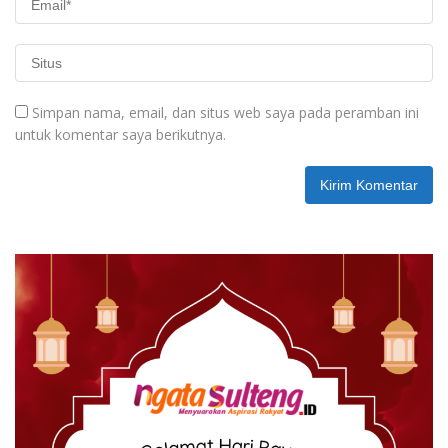
Simpan nama, email, dan situs web saya pada peramban ini
untuk komentar saya berikutnya.