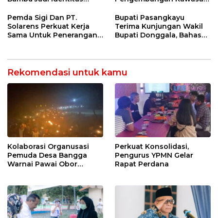
Kulener Daerah Yang
Transmigrasi Palolo
Dipromosikan Ketingkat
Pemda Sigi Dan PT.
Bupati Pasangkayu
Nasional
Solarens Perkuat Kerja
Terima Kunjungan Wakil
Sama Untuk Penerangan
Bupati Donggala, Bahas
Jalan Dan Jembatan
Penegasan Batas Wilayah
Rekomendasi untuk kamu
Kolaborasi Organusasi
Perkuat Konsolidasi,
Pemuda Desa Bangga
Pengurus YPMN Gelar
Warnai Pawai Obor
Rapat Perdana
Sambut Ramadhan Tahun
2026