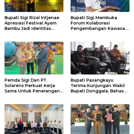
Bupati Sigi Rizal Intjenae
Bupati Sigi Membuka
Apresiasi Festival Ayam
Forum Kolaborasi
Bambu Jadi Identitas
Pengembangan Kawasan
Kulener Daerah Yang
Transmigrasi Palolo
Dipromosikan Ketingkat
Nasional
Pemda Sigi Dan PT.
Bupati Pasangkayu
Solarens Perkuat Kerja
Terima Kunjungan Wakil
Sama Untuk Penerangan
Bupati Donggala, Bahas
Jalan Dan Jembatan
Penegasan Batas Wilayah