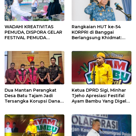
WADAHI KREATIVITAS
Rangkaian HUT ke-54
PEMUDA, DISPORA GELAR
KORPRI di Banggai
FESTIVAL PEMUDA
Berlangsung Khidmat:
BANGGAI 2025
Penyerahan SK P3K
hingga Ramah Tamah
Dua Mantan Perangkat
Ketua DPRD Sigi, Minhar
Desa Batu Tajam Jadi
Tjeho Apresiasi Festifal
Tersangka Korupsi Dana
Ayam Bambu Yang Digelar
Desa Rp568 Juta
Di Kulawi