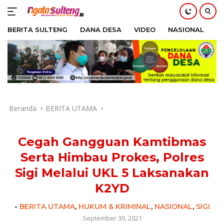
BERITA SULTENG
DANA DESA
VIDEO
NASIONAL
H
Langsung
ke
konten
Beranda
BERITA UTAMA
Cegah Gangguan Kamtibmas
Serta Himbau Prokes, Polres
Sigi Melalui UKL 5 Laksanakan
K2YD
-
BERITA UTAMA
,
HUKUM & KRIMINAL
,
NASIONAL
,
SIGI
September 30, 2021