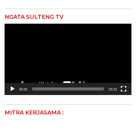
NGATA SULTENG TV
Pemutar
Video
00:00
03:32
MITRA KERJASAMA :