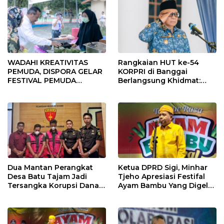
WADAHI KREATIVITAS
Rangkaian HUT ke-54
PEMUDA, DISPORA GELAR
KORPRI di Banggai
FESTIVAL PEMUDA
Berlangsung Khidmat:
BANGGAI 2025
Penyerahan SK P3K
hingga Ramah Tamah
Dua Mantan Perangkat
Ketua DPRD Sigi, Minhar
Desa Batu Tajam Jadi
Tjeho Apresiasi Festifal
Tersangka Korupsi Dana
Ayam Bambu Yang Digelar
Desa Rp568 Juta
Di Kulawi