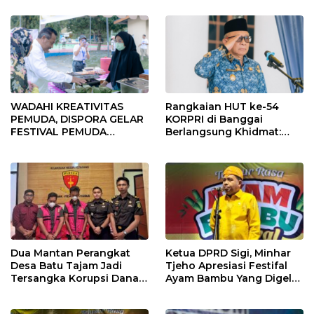
2026
WADAHI KREATIVITAS
Rangkaian HUT ke-54
PEMUDA, DISPORA GELAR
KORPRI di Banggai
FESTIVAL PEMUDA
Berlangsung Khidmat:
BANGGAI 2025
Penyerahan SK P3K
hingga Ramah Tamah
Dua Mantan Perangkat
Ketua DPRD Sigi, Minhar
Desa Batu Tajam Jadi
Tjeho Apresiasi Festifal
Tersangka Korupsi Dana
Ayam Bambu Yang Digelar
Desa Rp568 Juta
Di Kulawi