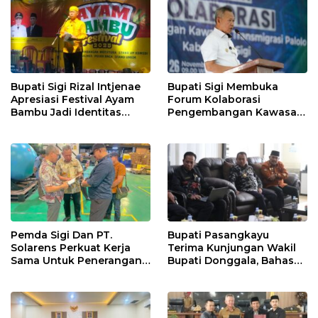
Bupati Sigi Rizal Intjenae
Bupati Sigi Membuka
Apresiasi Festival Ayam
Forum Kolaborasi
Bambu Jadi Identitas
Pengembangan Kawasan
Kulener Daerah Yang
Transmigrasi Palolo
Dipromosikan Ketingkat
Nasional
Pemda Sigi Dan PT.
Bupati Pasangkayu
Solarens Perkuat Kerja
Terima Kunjungan Wakil
Sama Untuk Penerangan
Bupati Donggala, Bahas
Jalan Dan Jembatan
Penegasan Batas Wilayah