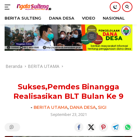
BERITA SULTENG
DANA DESA
VIDEO
NASIONAL
H
Langsung
ke
konten
Beranda
BERITA UTAMA
Sukses,Pemdes Binangga
Realisasikan BLT Bulan Ke 9
-
BERITA UTAMA
,
DANA DESA
,
SIGI
September 23, 2021