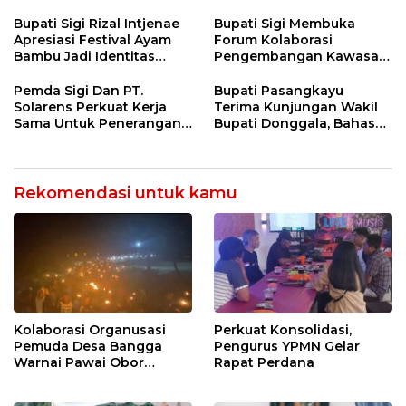
Desa Rp568 Juta
Di Kulawi
Bupati Sigi Rizal Intjenae
Bupati Sigi Membuka
Apresiasi Festival Ayam
Forum Kolaborasi
Bambu Jadi Identitas
Pengembangan Kawasan
Kulener Daerah Yang
Transmigrasi Palolo
Dipromosikan Ketingkat
Pemda Sigi Dan PT.
Bupati Pasangkayu
Nasional
Solarens Perkuat Kerja
Terima Kunjungan Wakil
Sama Untuk Penerangan
Bupati Donggala, Bahas
Jalan Dan Jembatan
Penegasan Batas Wilayah
Rekomendasi untuk kamu
Kolaborasi Organusasi
Perkuat Konsolidasi,
Pemuda Desa Bangga
Pengurus YPMN Gelar
Warnai Pawai Obor
Rapat Perdana
Sambut Ramadhan Tahun
2026