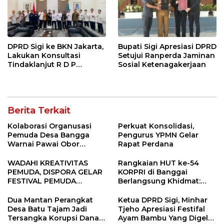
DPRD Sigi ke BKN Jakarta,
Bupati Sigi Apresiasi DPRD
Lakukan Konsultasi
Setujui Ranperda Jaminan
Tindaklanjut R D P
Sosial Ketenagakerjaan
Bersama BKPSDM
Berita Terkait
Kolaborasi Organusasi
Perkuat Konsolidasi,
Pemuda Desa Bangga
Pengurus YPMN Gelar
Warnai Pawai Obor
Rapat Perdana
Sambut Ramadhan Tahun
2026
WADAHI KREATIVITAS
Rangkaian HUT ke-54
PEMUDA, DISPORA GELAR
KORPRI di Banggai
FESTIVAL PEMUDA
Berlangsung Khidmat:
BANGGAI 2025
Penyerahan SK P3K
hingga Ramah Tamah
Dua Mantan Perangkat
Ketua DPRD Sigi, Minhar
Desa Batu Tajam Jadi
Tjeho Apresiasi Festifal
Tersangka Korupsi Dana
Ayam Bambu Yang Digelar