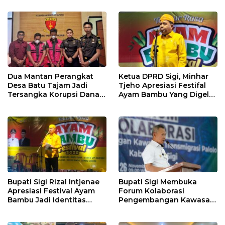
2026
Dua Mantan Perangkat
Ketua DPRD Sigi, Minhar
Desa Batu Tajam Jadi
Tjeho Apresiasi Festifal
Tersangka Korupsi Dana
Ayam Bambu Yang Digelar
Desa Rp568 Juta
Di Kulawi
Bupati Sigi Rizal Intjenae
Bupati Sigi Membuka
Apresiasi Festival Ayam
Forum Kolaborasi
Bambu Jadi Identitas
Pengembangan Kawasan
Kulener Daerah Yang
Transmigrasi Palolo
Dipromosikan Ketingkat