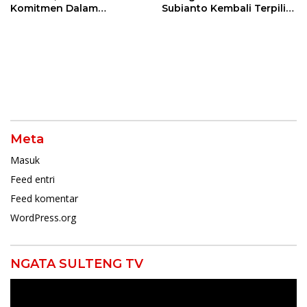
Komitmen Dalam
Subianto Kembali Terpilih
Mendukung Penuh
Jadi Ketua Umum
Keputusan Partai
Meta
Masuk
Feed entri
Feed komentar
WordPress.org
NGATA SULTENG TV
Pemutar
Video