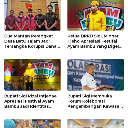
Dua Mantan Perangkat
Ketua DPRD Sigi, Minhar
Desa Batu Tajam Jadi
Tjeho Apresiasi Festifal
Tersangka Korupsi Dana
Ayam Bambu Yang Digelar
Desa Rp568 Juta
Di Kulawi
Bupati Sigi Rizal Intjenae
Bupati Sigi Membuka
Apresiasi Festival Ayam
Forum Kolaborasi
Bambu Jadi Identitas
Pengembangan Kawasan
Kulener Daerah Yang
Transmigrasi Palolo
Dipromosikan Ketingkat
Nasional