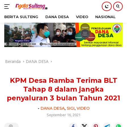
BERITA SULTENG
DANA DESA
VIDEO
NASIONAL
H
Langsung
ke
konten
Beranda
DANA DESA
KPM Desa Ramba Terima BLT
Tahap 8 dalam jangka
penyaluran 3 bulan Tahun 2021
-
DANA DESA
,
SIGI
,
VIDEO
September 16, 2021