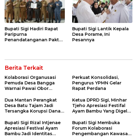
Bupati Sigi Hadiri Rapat
Bupati Sigi Lantik Kepala
Paripurna
Desa Porame, Ini
Penandatanganan Pakta
Pesannya
Integritas KUA – PPAS
APBD Tahun Anggaran
2026
Berita Terkait
Kolaborasi Organusasi
Perkuat Konsolidasi,
Pemuda Desa Bangga
Pengurus YPMN Gelar
Warnai Pawai Obor
Rapat Perdana
Sambut Ramadhan Tahun
2026
Dua Mantan Perangkat
Ketua DPRD Sigi, Minhar
Desa Batu Tajam Jadi
Tjeho Apresiasi Festifal
Tersangka Korupsi Dana
Ayam Bambu Yang Digelar
Desa Rp568 Juta
Di Kulawi
Bupati Sigi Rizal Intjenae
Bupati Sigi Membuka
Apresiasi Festival Ayam
Forum Kolaborasi
Bambu Jadi Identitas
Pengembangan Kawasan