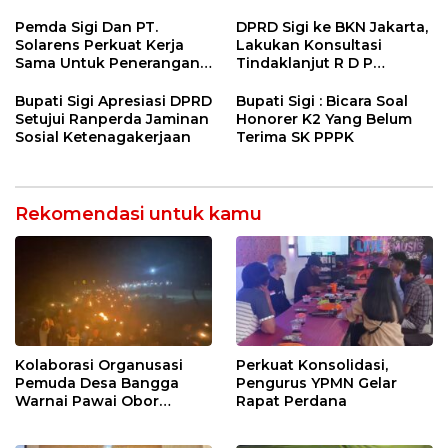
Kulener Daerah Yang
Transmigrasi Palolo
Dipromosikan Ketingkat
Pemda Sigi Dan PT.
DPRD Sigi ke BKN Jakarta,
Nasional
Solarens Perkuat Kerja
Lakukan Konsultasi
Sama Untuk Penerangan
Tindaklanjut R D P
Jalan Dan Jembatan
Bersama BKPSDM
Bupati Sigi Apresiasi DPRD
Bupati Sigi : Bicara Soal
Setujui Ranperda Jaminan
Honorer K2 Yang Belum
Sosial Ketenagakerjaan
Terima SK PPPK
Rekomendasi untuk kamu
Kolaborasi Organusasi
Perkuat Konsolidasi,
Pemuda Desa Bangga
Pengurus YPMN Gelar
Warnai Pawai Obor
Rapat Perdana
Sambut Ramadhan Tahun
2026