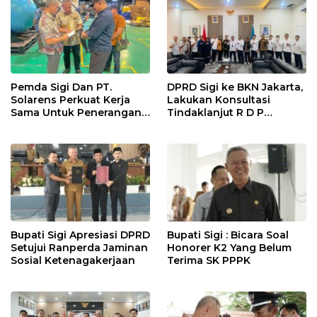
Nasional
Pemda Sigi Dan PT.
DPRD Sigi ke BKN Jakarta,
Solarens Perkuat Kerja
Lakukan Konsultasi
Sama Untuk Penerangan
Tindaklanjut R D P
Jalan Dan Jembatan
Bersama BKPSDM
Bupati Sigi Apresiasi DPRD
Bupati Sigi : Bicara Soal
Setujui Ranperda Jaminan
Honorer K2 Yang Belum
Sosial Ketenagakerjaan
Terima SK PPPK