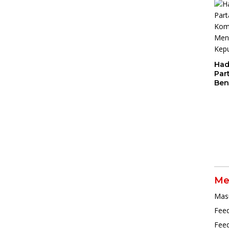
Cer
Had
Par
Ben
Dal
Pen
Par
Me
Mas
Feed
Fee