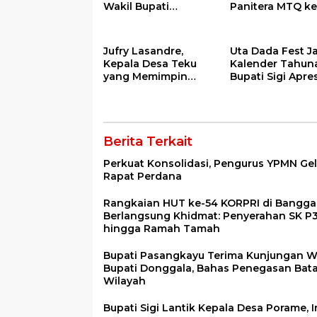
Wakil Bupati
Panitera MTQ ke
Donggala, Bahas
Tingkat Kabupa
Penegasan Batas
Sigi Tahun 2025
Wilayah
Jufry Lasandre,
Uta Dada Fest J
Kepala Desa Teku
Kalender Tahun
yang Memimpin
Bupati Sigi Apres
dengan
Kreativitas Dina
Kesederhanaan dan
Pariwisata
Ketulusan
Berita Terkait
Perkuat Konsolidasi, Pengurus YPMN Gel
Rapat Perdana
Rangkaian HUT ke-54 KORPRI di Bangga
Berlangsung Khidmat: Penyerahan SK P
hingga Ramah Tamah
Bupati Pasangkayu Terima Kunjungan W
Bupati Donggala, Bahas Penegasan Bat
Wilayah
Bupati Sigi Lantik Kepala Desa Porame, I