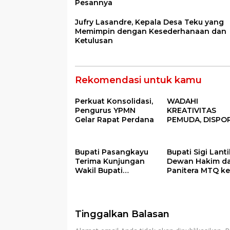
Pesannya
Jufry Lasandre, Kepala Desa Teku yang
Memimpin dengan Kesederhanaan dan
Ketulusan
Rekomendasi untuk kamu
Perkuat Konsolidasi,
WADAHI
Pengurus YPMN
KREATIVITAS
Gelar Rapat Perdana
PEMUDA, DISPO
GELAR FESTIVAL
PEMUDA BANGG
2025
Bupati Pasangkayu
Bupati Sigi Lanti
Terima Kunjungan
Dewan Hakim d
Wakil Bupati
Panitera MTQ ke
Donggala, Bahas
Tingkat Kabupa
Penegasan Batas
Sigi Tahun 2025
Wilayah
Tinggalkan Balasan