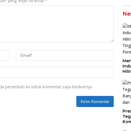
uas yang wajib ditandai
*
Na
Men
Indu
Hili
Tin
Per
da peramban ini untuk komentar saya berikutnya.
Dae
Pre
Teg
Kom
Gen