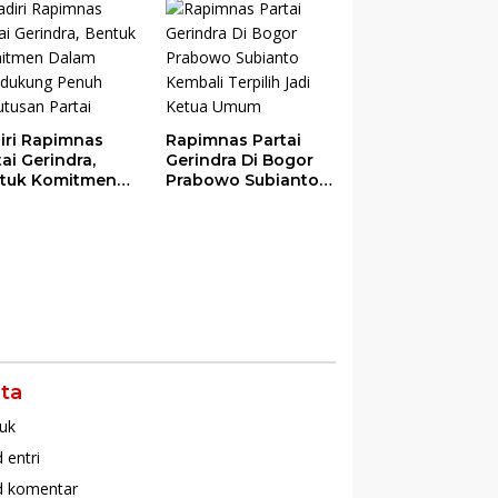
das
iri Rapimnas
Rapimnas Partai
tai Gerindra,
Gerindra Di Bogor
tuk Komitmen
Prabowo Subianto
am Mendukung
Kembali Terpilih
uh Keputusan
Jadi Ketua Umum
tai
ta
uk
 entri
d komentar