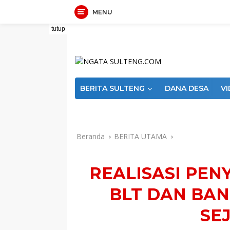
MENU
Langsung
tutup
ke
konten
BERITA SULTENG
DANA DESA
V
Indeks
PEDOMAN MEDIA SIBER
RE
Beranda
BERITA UTAMA
REALISASI PE
BLT DAN BA
SE