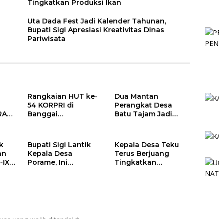
Tingkatkan Produksi Ikan
Uta Dada Fest Jadi Kalender Tahunan,
Bupati Sigi Apresiasi Kreativitas Dinas
Pariwisata
Rangkaian HUT ke-
Dua Mantan
54 KORPRI di
Perangkat Desa
RA
Banggai
Batu Tajam Jadi
Berlangsung
Tersangka Korupsi
AI
Khidmat:
Dana Desa Rp568
Penyerahan SK P3K
Juta
k
Bupati Sigi Lantik
Kepala Desa Teku
hingga Ramah
an
Kepala Desa
Terus Berjuang
Tamah
-IX
Porame, Ini
Tingkatkan
ten
Pesannya
Produksi Ikan