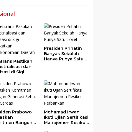
sional
Presiden Prihatin
Banyak Sekolah
Hanya Punya Satu
trans Pastikan
Toilet
strialisasi dan
risasi di Sigi
gkatkan
ekonomian
rah
siden Prabowo
Mohamad Irwan
askan
Ikuti Ujian Sertifikasi
itmen Bangun
Manajemen Resiko
erasi Sehat dan
Perbankan