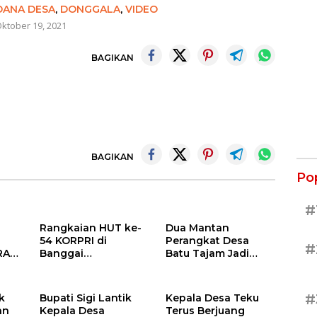
DANA DESA
,
DONGGALA
,
VIDEO
ktober 19, 2021
BAGIKAN
BAGIKAN
Po
#
Rangkaian HUT ke-
Dua Mantan
54 KORPRI di
Perangkat Desa
#
RA
Banggai
Batu Tajam Jadi
Berlangsung
Tersangka Korupsi
AI
Khidmat:
Dana Desa Rp568
Penyerahan SK P3K
Juta
#
k
Bupati Sigi Lantik
Kepala Desa Teku
hingga Ramah
an
Kepala Desa
Terus Berjuang