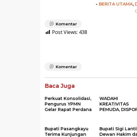
-
BERITA UTAMA
,
O
Komentar
Post Views:
438
Komentar
Baca Juga
Perkuat Konsolidasi,
WADAHI
Pengurus YPMN
KREATIVITAS
Gelar Rapat Perdana
PEMUDA, DISPO
GELAR FESTIVAL
PEMUDA BANGG
2025
Bupati Pasangkayu
Bupati Sigi Lanti
Terima Kunjungan
Dewan Hakim d