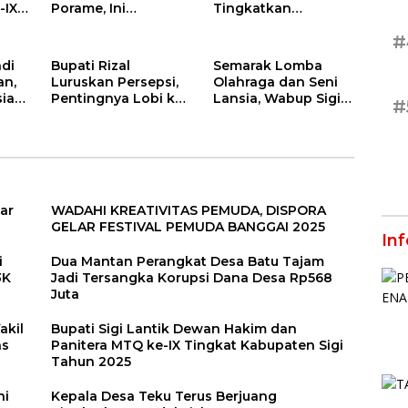
Tamah
-IX
Porame, Ini
Tingkatkan
ten
Pesannya
Produksi Ikan
#
adi
Bupati Rizal
Semarak Lomba
an,
Luruskan Persepsi,
Olahraga dan Seni
iasi
Pentingnya Lobi ke
Lansia, Wabup Sigi
#
s
Pusat untuk
Ajak Peduli dan
Kemajuan Sigi
Berkolaborasi
ar
WADAHI KREATIVITAS PEMUDA, DISPORA
GELAR FESTIVAL PEMUDA BANGGAI 2025
In
i
Dua Mantan Perangkat Desa Batu Tajam
3K
Jadi Tersangka Korupsi Dana Desa Rp568
Juta
akil
Bupati Sigi Lantik Dewan Hakim dan
as
Panitera MTQ ke-IX Tingkat Kabupaten Sigi
Tahun 2025
ni
Kepala Desa Teku Terus Berjuang