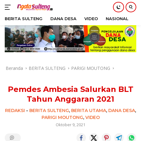
BERITA SULTENG
DANA DESA
VIDEO
NASIONAL
H
Langsung
ke
konten
Beranda
BERITA SULTENG
PARIGI MOUTONG
Pemdes Ambesia Salurkan BLT
Tahun Anggaran 2021
REDAKSI
-
BERITA SULTENG
,
BERITA UTAMA
,
DANA DESA
,
PARIGI MOUTONG
,
VIDEO
Oktober 9, 2021