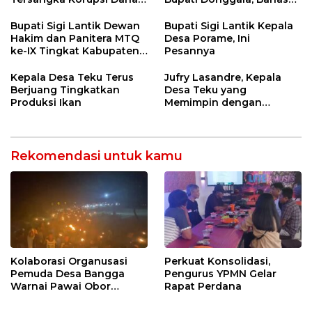
Desa Rp568 Juta
Penegasan Batas Wilayah
Bupati Sigi Lantik Dewan
Bupati Sigi Lantik Kepala
Hakim dan Panitera MTQ
Desa Porame, Ini
ke-IX Tingkat Kabupaten
Pesannya
Sigi Tahun 2025
Kepala Desa Teku Terus
Jufry Lasandre, Kepala
Berjuang Tingkatkan
Desa Teku yang
Produksi Ikan
Memimpin dengan
Kesederhanaan dan
Ketulusan
Rekomendasi untuk kamu
Kolaborasi Organusasi
Perkuat Konsolidasi,
Pemuda Desa Bangga
Pengurus YPMN Gelar
Warnai Pawai Obor
Rapat Perdana
Sambut Ramadhan Tahun
2026