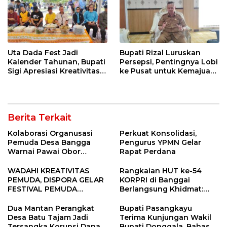
Uta Dada Fest Jadi
Bupati Rizal Luruskan
Kalender Tahunan, Bupati
Persepsi, Pentingnya Lobi
Sigi Apresiasi Kreativitas
ke Pusat untuk Kemajuan
Dinas Pariwisata
Sigi
Berita Terkait
Kolaborasi Organusasi
Perkuat Konsolidasi,
Pemuda Desa Bangga
Pengurus YPMN Gelar
Warnai Pawai Obor
Rapat Perdana
Sambut Ramadhan Tahun
2026
WADAHI KREATIVITAS
Rangkaian HUT ke-54
PEMUDA, DISPORA GELAR
KORPRI di Banggai
FESTIVAL PEMUDA
Berlangsung Khidmat:
BANGGAI 2025
Penyerahan SK P3K
hingga Ramah Tamah
Dua Mantan Perangkat
Bupati Pasangkayu
Desa Batu Tajam Jadi
Terima Kunjungan Wakil
Tersangka Korupsi Dana
Bupati Donggala, Bahas