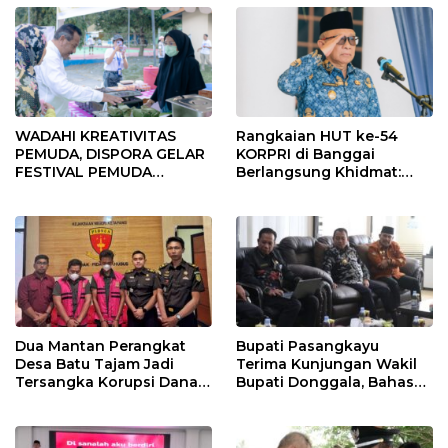
WADAHI KREATIVITAS
Rangkaian HUT ke-54
PEMUDA, DISPORA GELAR
KORPRI di Banggai
FESTIVAL PEMUDA
Berlangsung Khidmat:
BANGGAI 2025
Penyerahan SK P3K
hingga Ramah Tamah
Dua Mantan Perangkat
Bupati Pasangkayu
Desa Batu Tajam Jadi
Terima Kunjungan Wakil
Tersangka Korupsi Dana
Bupati Donggala, Bahas
Desa Rp568 Juta
Penegasan Batas Wilayah