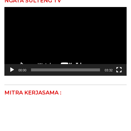
NGATA SULTENG TV
Pemutar
Video
00:00
03:32
MITRA KERJASAMA :