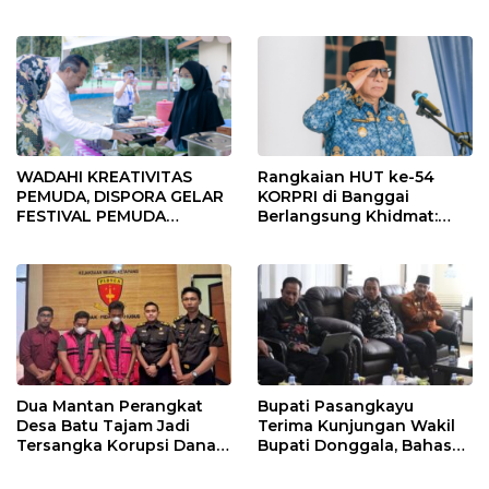
Sambut Ramadhan Tahun
2026
WADAHI KREATIVITAS
Rangkaian HUT ke-54
PEMUDA, DISPORA GELAR
KORPRI di Banggai
FESTIVAL PEMUDA
Berlangsung Khidmat:
BANGGAI 2025
Penyerahan SK P3K
hingga Ramah Tamah
Dua Mantan Perangkat
Bupati Pasangkayu
Desa Batu Tajam Jadi
Terima Kunjungan Wakil
Tersangka Korupsi Dana
Bupati Donggala, Bahas
Desa Rp568 Juta
Penegasan Batas Wilayah