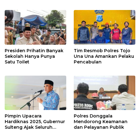
Kesederhanaan dan
SMP Tingkat Kabupaten
Ketulusan
Sigi Tahun 2025
Presiden Prihatin Banyak
Tim Resmob Polres Tojo
Sekolah Hanya Punya
Una Una Amankan Pelaku
Satu Toilet
Pencabulan
Pimpin Upacara
Polres Donggala
Hardiknas 2025, Gubernur
Mendorong Keamanan
Sulteng Ajak Seluruh
dan Pelayanan Publik
Elemen Bangsa Wujudkan
Pendidikan Bermutu