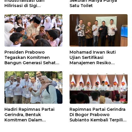
Industrialisasi dan
Sekolah Hanya Punya
Hilirisasi di Sigi
Satu Toilet
Tingkatkan
Perekonomian Daerah
Presiden Prabowo
Mohamad Irwan Ikuti
Tegaskan Komitmen
Ujian Sertifikasi
Bangun Generasi Sehat
Manajemen Resiko
dan Cerdas
Perbankan
Hadiri Rapimnas Partai
Rapimnas Partai Gerindra
Gerindra, Bentuk
Di Bogor Prabowo
Komitmen Dalam
Subianto Kembali Terpilih
Mendukung Penuh
Jadi Ketua Umum
Keputusan Partai