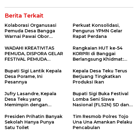
Berita Terkait
Kolaborasi Organusasi
Perkuat Konsolidasi,
Pemuda Desa Bangga
Pengurus YPMN Gelar
Warnai Pawai Obor
Rapat Perdana
Sambut Ramadhan Tahun
2026
WADAHI KREATIVITAS
Rangkaian HUT ke-54
PEMUDA, DISPORA GELAR
KORPRI di Banggai
FESTIVAL PEMUDA
Berlangsung Khidmat:
BANGGAI 2025
Penyerahan SK P3K
hingga Ramah Tamah
Bupati Sigi Lantik Kepala
Kepala Desa Teku Terus
Desa Porame, Ini
Berjuang Tingkatkan
Pesannya
Produksi Ikan
Jufry Lasandre, Kepala
Bupati Sigi Buka Festival
Desa Teku yang
Lomba Seni Siswa
Memimpin dengan
Nasional (FLS2N) SD dan
Kesederhanaan dan
SMP Tingkat Kabupaten
Ketulusan
Sigi Tahun 2025
Presiden Prihatin Banyak
Tim Resmob Polres Tojo
Sekolah Hanya Punya
Una Una Amankan Pelaku
Satu Toilet
Pencabulan