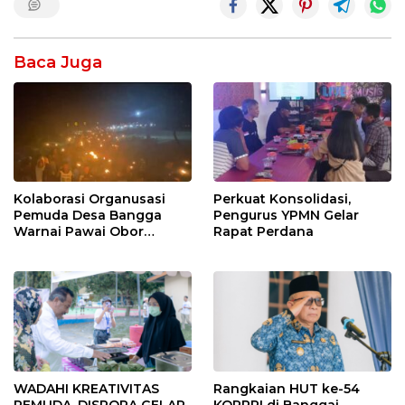
Baca Juga
Kolaborasi Organusasi
Perkuat Konsolidasi,
Pemuda Desa Bangga
Pengurus YPMN Gelar
Warnai Pawai Obor
Rapat Perdana
Sambut Ramadhan Tahun
2026
WADAHI KREATIVITAS
Rangkaian HUT ke-54
PEMUDA, DISPORA GELAR
KORPRI di Banggai