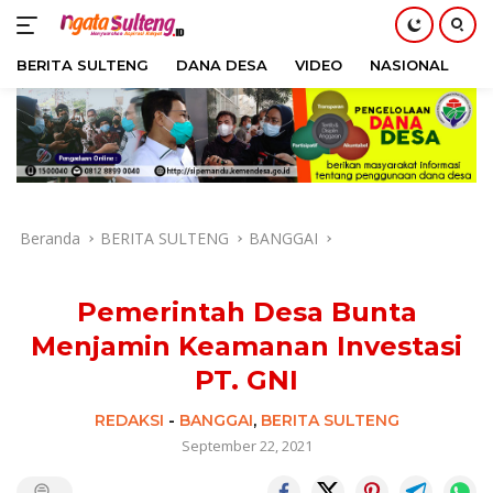
BERITA SULTENG
DANA DESA
VIDEO
NASIONAL
H
Langsung
ke
konten
Beranda
BERITA SULTENG
BANGGAI
Pemerintah Desa Bunta
Menjamin Keamanan Investasi
PT. GNI
REDAKSI
-
BANGGAI
,
BERITA SULTENG
September 22, 2021