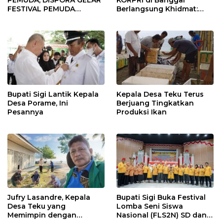
FESTIVAL PEMUDA
Berlangsung Khidmat:
BANGGAI 2025
Penyerahan SK P3K
hingga Ramah Tamah
Bupati Sigi Lantik Kepala
Kepala Desa Teku Terus
Desa Porame, Ini
Berjuang Tingkatkan
Pesannya
Produksi Ikan
Jufry Lasandre, Kepala
Bupati Sigi Buka Festival
Desa Teku yang
Lomba Seni Siswa
Memimpin dengan
Nasional (FLS2N) SD dan