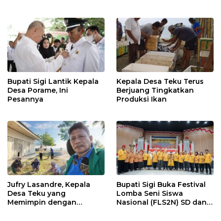
BANGGAI 2025
Penyerahan SK P3K
hingga Ramah Tamah
Bupati Sigi Lantik Kepala
Kepala Desa Teku Terus
Desa Porame, Ini
Berjuang Tingkatkan
Pesannya
Produksi Ikan
Jufry Lasandre, Kepala
Bupati Sigi Buka Festival
Desa Teku yang
Lomba Seni Siswa
Memimpin dengan
Nasional (FLS2N) SD dan
Kesederhanaan dan
SMP Tingkat Kabupaten
Ketulusan
Sigi Tahun 2025