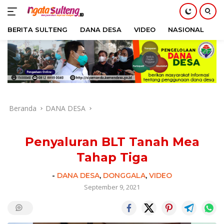
BERITA SULTENG
DANA DESA
VIDEO
NASIONAL
H
Langsung
ke
konten
Beranda
DANA DESA
Penyaluran BLT Tanah Mea
Tahap Tiga
-
DANA DESA
,
DONGGALA
,
VIDEO
September 9, 2021