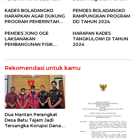
SUBANG
Raya Padi di Desa
Pandere
KADES BOLADANGKO
PEMDES BOLADANGKO
HARAPKAN AGAR DUKUNG
RAMPUNGKAN PROGRAM
PROGRAM PEMERINTAH
DD TAHUN 2024
DESA
PEMDES JONO OGE
HARAPAN KADES
LAKSANAKAN
TANGKULOWI DI TAHUN
PEMBANGUNAN FISIK
2024
DANA DESA 2023
Rekomendasi untuk kamu
Dua Mantan Perangkat
Desa Batu Tajam Jadi
Tersangka Korupsi Dana
Desa Rp568 Juta