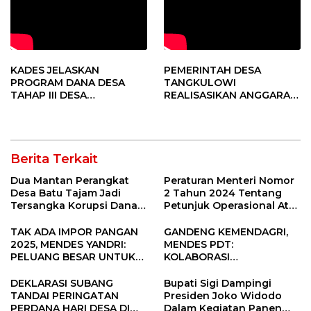
KADES JELASKAN
PEMERINTAH DESA
PROGRAM DANA DESA
TANGKULOWI
TAHAP III DESA
REALISASIKAN ANGGARAN
TANGKULOWI
TAHAP II
Berita Terkait
Dua Mantan Perangkat
Peraturan Menteri Nomor
Desa Batu Tajam Jadi
2 Tahun 2024 Tentang
Tersangka Korupsi Dana
Petunjuk Operasional Atas
Desa Rp568 Juta
Fokus Penggunaan Dana
Desa Tahun 2025
TAK ADA IMPOR PANGAN
GANDENG KEMENDAGRI,
2025, MENDES YANDRI:
MENDES PDT:
PELUANG BESAR UNTUK
KOLABORASI
KEMAJUAN DESA
MEMPERCEPAT KEMAJUAN
PEMBANGUNAN DESA
DEKLARASI SUBANG
Bupati Sigi Dampingi
TANDAI PERINGATAN
Presiden Joko Widodo
PERDANA HARI DESA DI
Dalam Kegiatan Panen