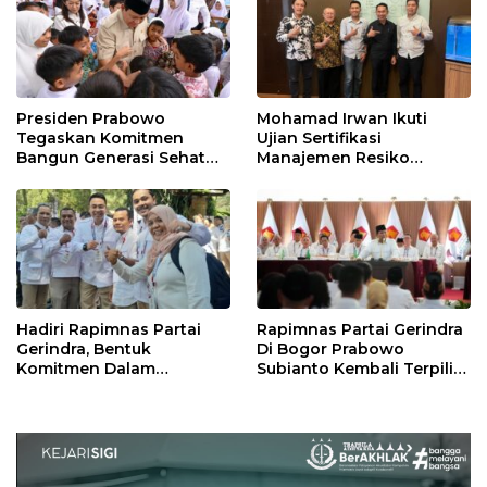
Presiden Prabowo
Mohamad Irwan Ikuti
Tegaskan Komitmen
Ujian Sertifikasi
Bangun Generasi Sehat
Manajemen Resiko
dan Cerdas
Perbankan
Hadiri Rapimnas Partai
Rapimnas Partai Gerindra
Gerindra, Bentuk
Di Bogor Prabowo
Komitmen Dalam
Subianto Kembali Terpilih
Mendukung Penuh
Jadi Ketua Umum
Keputusan Partai