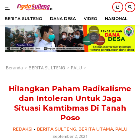
BERITA SULTENG
DANA DESA
VIDEO
NASIONAL
H
Langsung
ke
konten
Beranda
BERITA SULTENG
PALU
Hilangkan Paham Radikalisme
dan Intoleran Untuk Jaga
Situasi Kamtibmas Di Tanah
Poso
REDAKSI
-
BERITA SULTENG
,
BERITA UTAMA
,
PALU
September 2, 2021