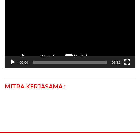
Video
00:00
03:32
MITRA KERJASAMA :