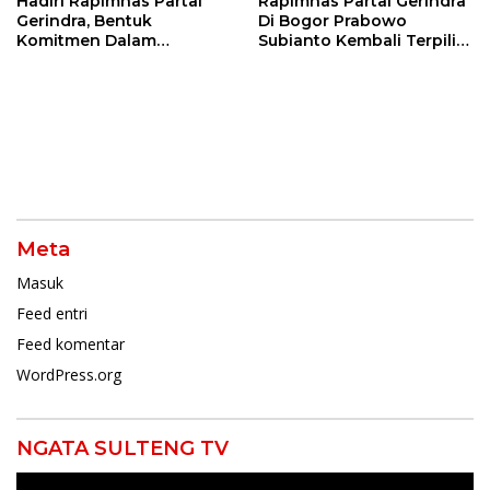
Hadiri Rapimnas Partai
Rapimnas Partai Gerindra
Gerindra, Bentuk
Di Bogor Prabowo
Komitmen Dalam
Subianto Kembali Terpilih
Mendukung Penuh
Jadi Ketua Umum
Keputusan Partai
Meta
Masuk
Feed entri
Feed komentar
WordPress.org
NGATA SULTENG TV
Pemutar