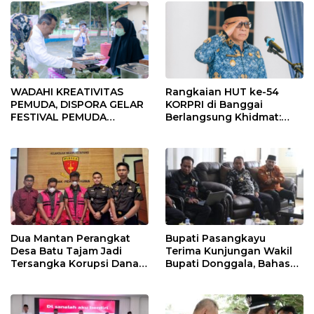
WADAHI KREATIVITAS
Rangkaian HUT ke-54
PEMUDA, DISPORA GELAR
KORPRI di Banggai
FESTIVAL PEMUDA
Berlangsung Khidmat:
BANGGAI 2025
Penyerahan SK P3K
hingga Ramah Tamah
Dua Mantan Perangkat
Bupati Pasangkayu
Desa Batu Tajam Jadi
Terima Kunjungan Wakil
Tersangka Korupsi Dana
Bupati Donggala, Bahas
Desa Rp568 Juta
Penegasan Batas Wilayah