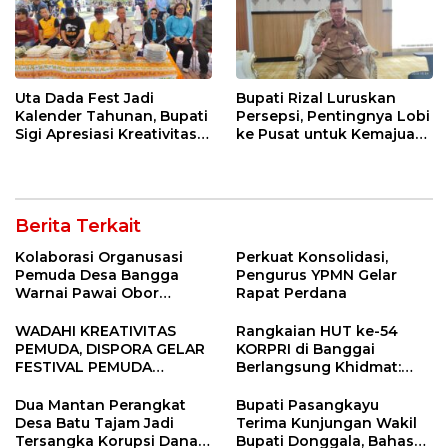
Uta Dada Fest Jadi
Bupati Rizal Luruskan
Kalender Tahunan, Bupati
Persepsi, Pentingnya Lobi
Sigi Apresiasi Kreativitas
ke Pusat untuk Kemajuan
Dinas Pariwisata
Sigi
Berita Terkait
Kolaborasi Organusasi
Perkuat Konsolidasi,
Pemuda Desa Bangga
Pengurus YPMN Gelar
Warnai Pawai Obor
Rapat Perdana
Sambut Ramadhan Tahun
2026
WADAHI KREATIVITAS
Rangkaian HUT ke-54
PEMUDA, DISPORA GELAR
KORPRI di Banggai
FESTIVAL PEMUDA
Berlangsung Khidmat:
BANGGAI 2025
Penyerahan SK P3K
hingga Ramah Tamah
Dua Mantan Perangkat
Bupati Pasangkayu
Desa Batu Tajam Jadi
Terima Kunjungan Wakil
Tersangka Korupsi Dana
Bupati Donggala, Bahas