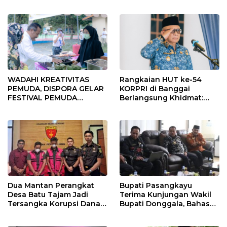
Sambut Ramadhan Tahun
2026
WADAHI KREATIVITAS
Rangkaian HUT ke-54
PEMUDA, DISPORA GELAR
KORPRI di Banggai
FESTIVAL PEMUDA
Berlangsung Khidmat:
BANGGAI 2025
Penyerahan SK P3K
hingga Ramah Tamah
Dua Mantan Perangkat
Bupati Pasangkayu
Desa Batu Tajam Jadi
Terima Kunjungan Wakil
Tersangka Korupsi Dana
Bupati Donggala, Bahas
Desa Rp568 Juta
Penegasan Batas Wilayah