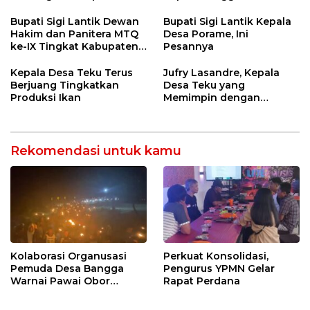
Desa Rp568 Juta
Penegasan Batas Wilayah
Bupati Sigi Lantik Dewan
Bupati Sigi Lantik Kepala
Hakim dan Panitera MTQ
Desa Porame, Ini
ke-IX Tingkat Kabupaten
Pesannya
Sigi Tahun 2025
Kepala Desa Teku Terus
Jufry Lasandre, Kepala
Berjuang Tingkatkan
Desa Teku yang
Produksi Ikan
Memimpin dengan
Kesederhanaan dan
Ketulusan
Rekomendasi untuk kamu
Kolaborasi Organusasi
Perkuat Konsolidasi,
Pemuda Desa Bangga
Pengurus YPMN Gelar
Warnai Pawai Obor
Rapat Perdana
Sambut Ramadhan Tahun
2026