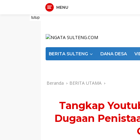
MENU
Langsung
tutup
ke
konten
BERITA SULTENG
DANA DESA
V
Indeks
PEDOMAN MEDIA SIBER
RE
Beranda
BERITA UTAMA
Tangkap Yout
Dugaan Penistaa