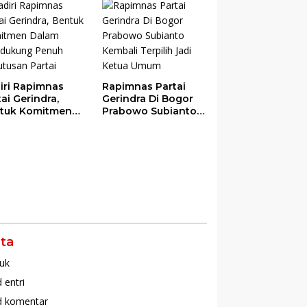
das
iri Rapimnas
Rapimnas Partai
tai Gerindra,
Gerindra Di Bogor
tuk Komitmen
Prabowo Subianto
am Mendukung
Kembali Terpilih
uh Keputusan
Jadi Ketua Umum
tai
ta
uk
 entri
d komentar