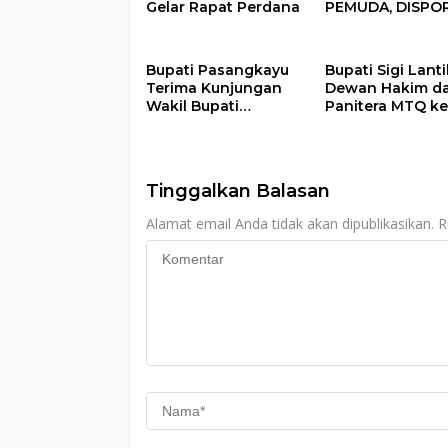
Gelar Rapat Perdana
PEMUDA, DISPO
GELAR FESTIVAL
PEMUDA BANGG
2025
Bupati Pasangkayu
Bupati Sigi Lanti
Terima Kunjungan
Dewan Hakim d
Wakil Bupati
Panitera MTQ ke
Donggala, Bahas
Tingkat Kabupa
Penegasan Batas
Sigi Tahun 2025
Wilayah
Tinggalkan Balasan
Alamat email Anda tidak akan dipublikasikan.
R