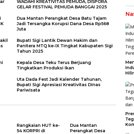
ar
WADAHI KREATIVITAS PEMUDA, DISPORA
GELAR FESTIVAL PEMUDA BANGGAI 2025
Na
i
Dua Mantan Perangkat Desa Batu Tajam
3K
Jadi Tersangka Korupsi Dana Desa Rp568
Juta
akil
Bupati Sigi Lantik Dewan Hakim dan
as
Panitera MTQ ke-IX Tingkat Kabupaten Sigi
Tahun 2025
Men
ni
Kepala Desa Teku Terus Berjuang
Indu
Tingkatkan Produksi Ikan
Hili
Tin
Uta Dada Fest Jadi Kalender Tahunan,
Per
Bupati Sigi Apresiasi Kreativitas Dinas
Dae
Pariwisata
Pre
Teg
Kom
Rangkaian HUT ke-
Dua Mantan
Gen
54 KORPRI di
Perangkat Desa