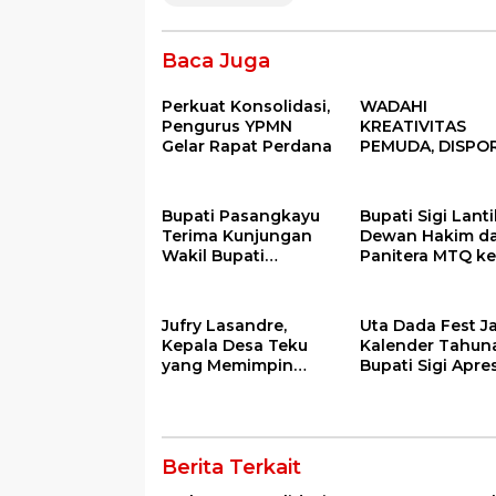
Baca Juga
Perkuat Konsolidasi,
WADAHI
Pengurus YPMN
KREATIVITAS
Gelar Rapat Perdana
PEMUDA, DISPO
GELAR FESTIVAL
PEMUDA BANGG
2025
Bupati Pasangkayu
Bupati Sigi Lanti
Terima Kunjungan
Dewan Hakim d
Wakil Bupati
Panitera MTQ ke
Donggala, Bahas
Tingkat Kabupa
Penegasan Batas
Sigi Tahun 2025
Wilayah
Jufry Lasandre,
Uta Dada Fest J
Kepala Desa Teku
Kalender Tahun
yang Memimpin
Bupati Sigi Apres
dengan
Kreativitas Dina
Kesederhanaan dan
Pariwisata
Ketulusan
Berita Terkait