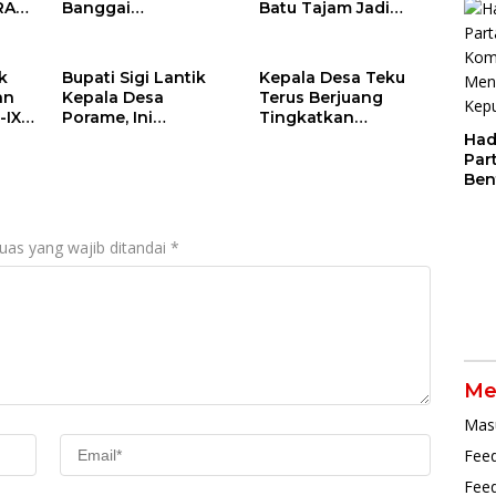
Cer
RA
Banggai
Batu Tajam Jadi
Berlangsung
Tersangka Korupsi
AI
Khidmat:
Dana Desa Rp568
Penyerahan SK P3K
Juta
k
Bupati Sigi Lantik
Kepala Desa Teku
hingga Ramah
an
Kepala Desa
Terus Berjuang
Tamah
-IX
Porame, Ini
Tingkatkan
ten
Pesannya
Produksi Ikan
Had
Par
Ben
Dal
Pen
Par
uas yang wajib ditandai
*
Me
Mas
Feed
Fee