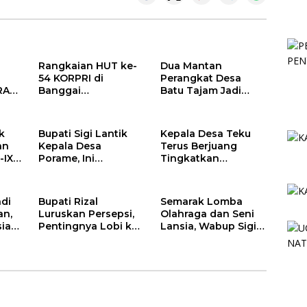
Rangkaian HUT ke-
Dua Mantan
54 KORPRI di
Perangkat Desa
RA
Banggai
Batu Tajam Jadi
Berlangsung
Tersangka Korupsi
AI
Khidmat:
Dana Desa Rp568
Penyerahan SK P3K
Juta
k
Bupati Sigi Lantik
Kepala Desa Teku
hingga Ramah
an
Kepala Desa
Terus Berjuang
Tamah
-IX
Porame, Ini
Tingkatkan
ten
Pesannya
Produksi Ikan
adi
Bupati Rizal
Semarak Lomba
an,
Luruskan Persepsi,
Olahraga dan Seni
iasi
Pentingnya Lobi ke
Lansia, Wabup Sigi
s
Pusat untuk
Ajak Peduli dan
Kemajuan Sigi
Berkolaborasi