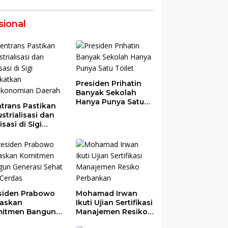
sional
Presiden Prihatin
Banyak Sekolah
Hanya Punya Satu
trans Pastikan
Toilet
strialisasi dan
risasi di Sigi
gkatkan
ekonomian
rah
siden Prabowo
Mohamad Irwan
askan
Ikuti Ujian Sertifikasi
itmen Bangun
Manajemen Resiko
erasi Sehat dan
Perbankan