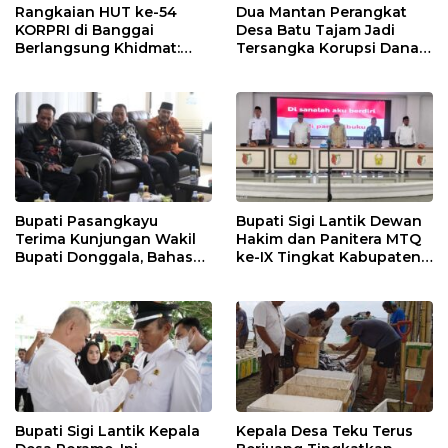
Rangkaian HUT ke-54
Dua Mantan Perangkat
KORPRI di Banggai
Desa Batu Tajam Jadi
Berlangsung Khidmat:
Tersangka Korupsi Dana
Penyerahan SK P3K
Desa Rp568 Juta
hingga Ramah Tamah
Bupati Pasangkayu
Bupati Sigi Lantik Dewan
Terima Kunjungan Wakil
Hakim dan Panitera MTQ
Bupati Donggala, Bahas
ke-IX Tingkat Kabupaten
Penegasan Batas Wilayah
Sigi Tahun 2025
Bupati Sigi Lantik Kepala
Kepala Desa Teku Terus