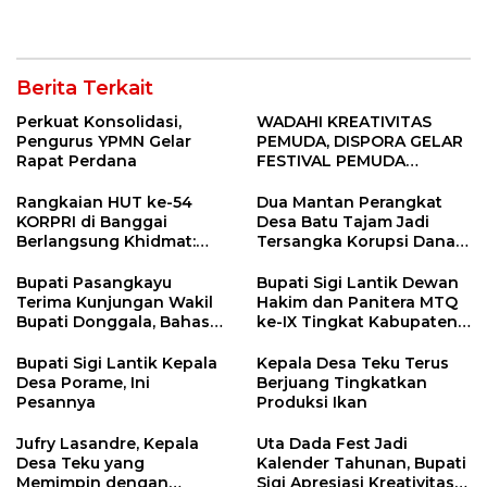
Sigi
Berkolaborasi
Berita Terkait
Perkuat Konsolidasi,
WADAHI KREATIVITAS
Pengurus YPMN Gelar
PEMUDA, DISPORA GELAR
Rapat Perdana
FESTIVAL PEMUDA
BANGGAI 2025
Rangkaian HUT ke-54
Dua Mantan Perangkat
KORPRI di Banggai
Desa Batu Tajam Jadi
Berlangsung Khidmat:
Tersangka Korupsi Dana
Penyerahan SK P3K
Desa Rp568 Juta
hingga Ramah Tamah
Bupati Pasangkayu
Bupati Sigi Lantik Dewan
Terima Kunjungan Wakil
Hakim dan Panitera MTQ
Bupati Donggala, Bahas
ke-IX Tingkat Kabupaten
Penegasan Batas Wilayah
Sigi Tahun 2025
Bupati Sigi Lantik Kepala
Kepala Desa Teku Terus
Desa Porame, Ini
Berjuang Tingkatkan
Pesannya
Produksi Ikan
Jufry Lasandre, Kepala
Uta Dada Fest Jadi
Desa Teku yang
Kalender Tahunan, Bupati
Memimpin dengan
Sigi Apresiasi Kreativitas