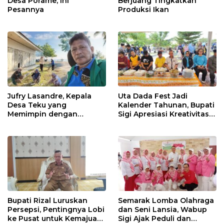
Desa Porame, Ini
Berjuang Tingkatkan
Pesannya
Produksi Ikan
Jufry Lasandre, Kepala
Uta Dada Fest Jadi
Desa Teku yang
Kalender Tahunan, Bupati
Memimpin dengan
Sigi Apresiasi Kreativitas
Kesederhanaan dan
Dinas Pariwisata
Ketulusan
Bupati Rizal Luruskan
Semarak Lomba Olahraga
Persepsi, Pentingnya Lobi
dan Seni Lansia, Wabup
ke Pusat untuk Kemajuan
Sigi Ajak Peduli dan