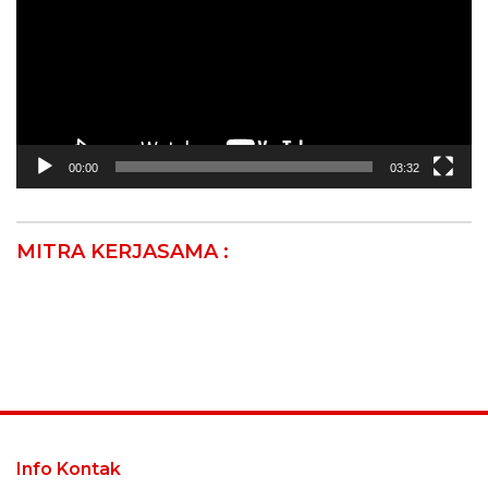
00:00
03:32
MITRA KERJASAMA :
Info Kontak