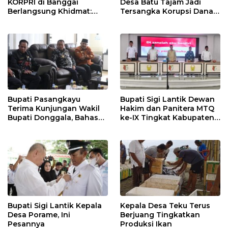
KORPRI di Banggai
Desa Batu Tajam Jadi
Berlangsung Khidmat:
Tersangka Korupsi Dana
Penyerahan SK P3K
Desa Rp568 Juta
hingga Ramah Tamah
Bupati Pasangkayu
Bupati Sigi Lantik Dewan
Terima Kunjungan Wakil
Hakim dan Panitera MTQ
Bupati Donggala, Bahas
ke-IX Tingkat Kabupaten
Penegasan Batas Wilayah
Sigi Tahun 2025
Bupati Sigi Lantik Kepala
Kepala Desa Teku Terus
Desa Porame, Ini
Berjuang Tingkatkan
Pesannya
Produksi Ikan