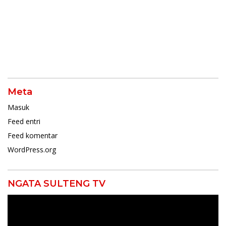
Mendukung Penuh
Jadi Ketua Umum
Keputusan Partai
Meta
Masuk
Feed entri
Feed komentar
WordPress.org
NGATA SULTENG TV
Pemutar
Video