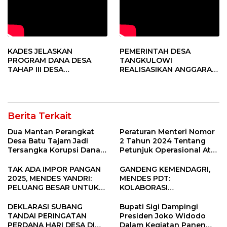
KADES JELASKAN
PEMERINTAH DESA
PROGRAM DANA DESA
TANGKULOWI
TAHAP III DESA
REALISASIKAN ANGGARAN
TANGKULOWI
TAHAP II
Berita Terkait
Dua Mantan Perangkat
Peraturan Menteri Nomor
Desa Batu Tajam Jadi
2 Tahun 2024 Tentang
Tersangka Korupsi Dana
Petunjuk Operasional Atas
Desa Rp568 Juta
Fokus Penggunaan Dana
Desa Tahun 2025
TAK ADA IMPOR PANGAN
GANDENG KEMENDAGRI,
2025, MENDES YANDRI:
MENDES PDT:
PELUANG BESAR UNTUK
KOLABORASI
KEMAJUAN DESA
MEMPERCEPAT KEMAJUAN
PEMBANGUNAN DESA
DEKLARASI SUBANG
Bupati Sigi Dampingi
TANDAI PERINGATAN
Presiden Joko Widodo
PERDANA HARI DESA DI
Dalam Kegiatan Panen