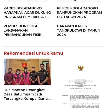
SUBANG
Raya Padi di Desa
Pandere
KADES BOLADANGKO
PEMDES BOLADANGKO
HARAPKAN AGAR DUKUNG
RAMPUNGKAN PROGRAM
PROGRAM PEMERINTAH
DD TAHUN 2024
DESA
PEMDES JONO OGE
HARAPAN KADES
LAKSANAKAN
TANGKULOWI DI TAHUN
PEMBANGUNAN FISIK
2024
DANA DESA 2023
Rekomendasi untuk kamu
Dua Mantan Perangkat
Desa Batu Tajam Jadi
Tersangka Korupsi Dana
Desa Rp568 Juta