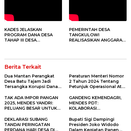
KADES JELASKAN
PEMERINTAH DESA
PROGRAM DANA DESA
TANGKULOWI
TAHAP III DESA
REALISASIKAN ANGGARAN
TANGKULOWI
TAHAP II
Berita Terkait
Dua Mantan Perangkat
Peraturan Menteri Nomor
Desa Batu Tajam Jadi
2 Tahun 2024 Tentang
Tersangka Korupsi Dana
Petunjuk Operasional Atas
Desa Rp568 Juta
Fokus Penggunaan Dana
Desa Tahun 2025
TAK ADA IMPOR PANGAN
GANDENG KEMENDAGRI,
2025, MENDES YANDRI:
MENDES PDT:
PELUANG BESAR UNTUK
KOLABORASI
KEMAJUAN DESA
MEMPERCEPAT KEMAJUAN
PEMBANGUNAN DESA
DEKLARASI SUBANG
Bupati Sigi Dampingi
TANDAI PERINGATAN
Presiden Joko Widodo
PERDANA HARI DESA DI
Dalam Kegiatan Panen