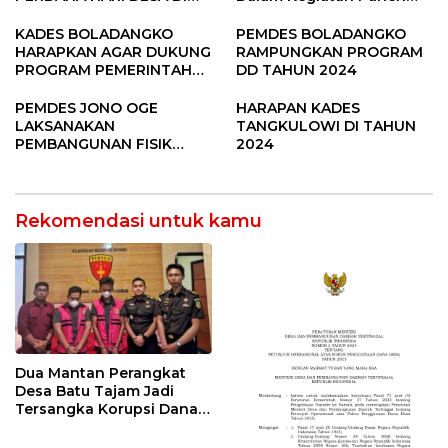
SUBANG
Raya Padi di Desa
Pandere
KADES BOLADANGKO
PEMDES BOLADANGKO
HARAPKAN AGAR DUKUNG
RAMPUNGKAN PROGRAM
PROGRAM PEMERINTAH
DD TAHUN 2024
DESA
PEMDES JONO OGE
HARAPAN KADES
LAKSANAKAN
TANGKULOWI DI TAHUN
PEMBANGUNAN FISIK
2024
DANA DESA 2023
Rekomendasi untuk kamu
Dua Mantan Perangkat
Desa Batu Tajam Jadi
Tersangka Korupsi Dana
Desa Rp568 Juta