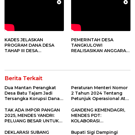
KADES JELASKAN
PEMERINTAH DESA
PROGRAM DANA DESA
TANGKULOWI
TAHAP III DESA
REALISASIKAN ANGGARAN
TANGKULOWI
TAHAP II
Berita Terkait
Dua Mantan Perangkat
Peraturan Menteri Nomor
Desa Batu Tajam Jadi
2 Tahun 2024 Tentang
Tersangka Korupsi Dana
Petunjuk Operasional Atas
Desa Rp568 Juta
Fokus Penggunaan Dana
Desa Tahun 2025
TAK ADA IMPOR PANGAN
GANDENG KEMENDAGRI,
2025, MENDES YANDRI:
MENDES PDT:
PELUANG BESAR UNTUK
KOLABORASI
KEMAJUAN DESA
MEMPERCEPAT KEMAJUAN
PEMBANGUNAN DESA
DEKLARASI SUBANG
Bupati Sigi Dampingi