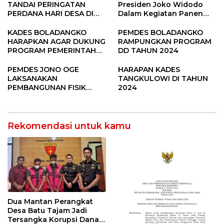
TANDAI PERINGATAN
Presiden Joko Widodo
PERDANA HARI DESA DI
Dalam Kegiatan Panen
SUBANG
Raya Padi di Desa
Pandere
KADES BOLADANGKO
PEMDES BOLADANGKO
HARAPKAN AGAR DUKUNG
RAMPUNGKAN PROGRAM
PROGRAM PEMERINTAH
DD TAHUN 2024
DESA
PEMDES JONO OGE
HARAPAN KADES
LAKSANAKAN
TANGKULOWI DI TAHUN
PEMBANGUNAN FISIK
2024
DANA DESA 2023
Rekomendasi untuk kamu
Dua Mantan Perangkat
Desa Batu Tajam Jadi
Tersangka Korupsi Dana