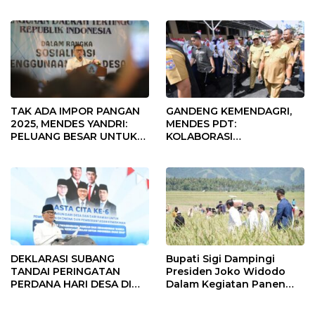
Fokus Penggunaan Dana
Desa Tahun 2025
TAK ADA IMPOR PANGAN
GANDENG KEMENDAGRI,
2025, MENDES YANDRI:
MENDES PDT:
PELUANG BESAR UNTUK
KOLABORASI
KEMAJUAN DESA
MEMPERCEPAT KEMAJUAN
PEMBANGUNAN DESA
DEKLARASI SUBANG
Bupati Sigi Dampingi
TANDAI PERINGATAN
Presiden Joko Widodo
PERDANA HARI DESA DI
Dalam Kegiatan Panen
SUBANG
Raya Padi di Desa
Pandere