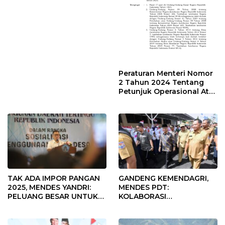
Desa Rp568 Juta
Peraturan Menteri Nomor
2 Tahun 2024 Tentang
Petunjuk Operasional Atas
Fokus Penggunaan Dana
Desa Tahun 2025
TAK ADA IMPOR PANGAN
GANDENG KEMENDAGRI,
2025, MENDES YANDRI:
MENDES PDT:
PELUANG BESAR UNTUK
KOLABORASI
KEMAJUAN DESA
MEMPERCEPAT KEMAJUAN
PEMBANGUNAN DESA