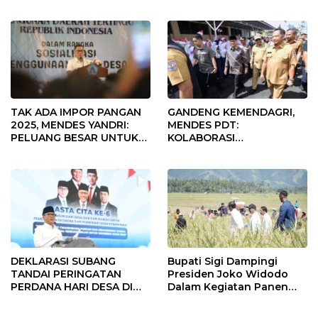
Fokus Penggunaan Dana
Desa Tahun 2025
TAK ADA IMPOR PANGAN
GANDENG KEMENDAGRI,
2025, MENDES YANDRI:
MENDES PDT:
PELUANG BESAR UNTUK
KOLABORASI
KEMAJUAN DESA
MEMPERCEPAT KEMAJUAN
PEMBANGUNAN DESA
DEKLARASI SUBANG
Bupati Sigi Dampingi
TANDAI PERINGATAN
Presiden Joko Widodo
PERDANA HARI DESA DI
Dalam Kegiatan Panen
SUBANG
Raya Padi di Desa
Pandere