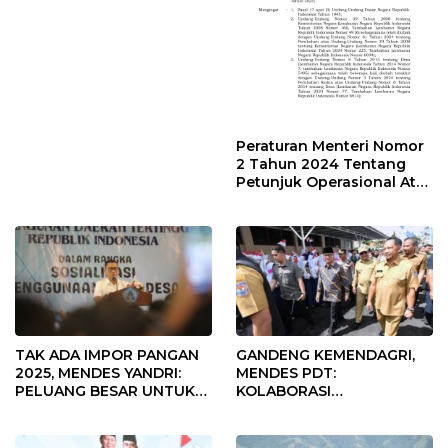
Desa Rp568 Juta
Peraturan Menteri Nomor
2 Tahun 2024 Tentang
Petunjuk Operasional Atas
Fokus Penggunaan Dana
Desa Tahun 2025
TAK ADA IMPOR PANGAN
GANDENG KEMENDAGRI,
2025, MENDES YANDRI:
MENDES PDT:
PELUANG BESAR UNTUK
KOLABORASI
KEMAJUAN DESA
MEMPERCEPAT KEMAJUAN
PEMBANGUNAN DESA