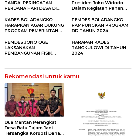
TANDAI PERINGATAN
Presiden Joko Widodo
PERDANA HARI DESA DI
Dalam Kegiatan Panen
SUBANG
Raya Padi di Desa
Pandere
KADES BOLADANGKO
PEMDES BOLADANGKO
HARAPKAN AGAR DUKUNG
RAMPUNGKAN PROGRAM
PROGRAM PEMERINTAH
DD TAHUN 2024
DESA
PEMDES JONO OGE
HARAPAN KADES
LAKSANAKAN
TANGKULOWI DI TAHUN
PEMBANGUNAN FISIK
2024
DANA DESA 2023
Rekomendasi untuk kamu
Dua Mantan Perangkat
Desa Batu Tajam Jadi
Tersangka Korupsi Dana