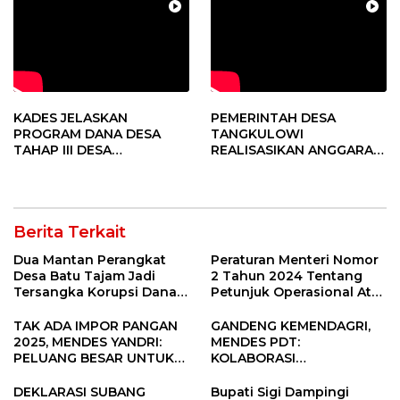
KADES JELASKAN
PEMERINTAH DESA
PROGRAM DANA DESA
TANGKULOWI
TAHAP III DESA
REALISASIKAN ANGGARAN
TANGKULOWI
TAHAP II
Berita Terkait
Dua Mantan Perangkat
Peraturan Menteri Nomor
Desa Batu Tajam Jadi
2 Tahun 2024 Tentang
Tersangka Korupsi Dana
Petunjuk Operasional Atas
Desa Rp568 Juta
Fokus Penggunaan Dana
Desa Tahun 2025
TAK ADA IMPOR PANGAN
GANDENG KEMENDAGRI,
2025, MENDES YANDRI:
MENDES PDT:
PELUANG BESAR UNTUK
KOLABORASI
KEMAJUAN DESA
MEMPERCEPAT KEMAJUAN
PEMBANGUNAN DESA
DEKLARASI SUBANG
Bupati Sigi Dampingi