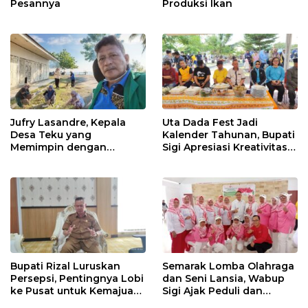
Pesannya
Produksi Ikan
Jufry Lasandre, Kepala
Uta Dada Fest Jadi
Desa Teku yang
Kalender Tahunan, Bupati
Memimpin dengan
Sigi Apresiasi Kreativitas
Kesederhanaan dan
Dinas Pariwisata
Ketulusan
Bupati Rizal Luruskan
Semarak Lomba Olahraga
Persepsi, Pentingnya Lobi
dan Seni Lansia, Wabup
ke Pusat untuk Kemajuan
Sigi Ajak Peduli dan
Sigi
Berkolaborasi