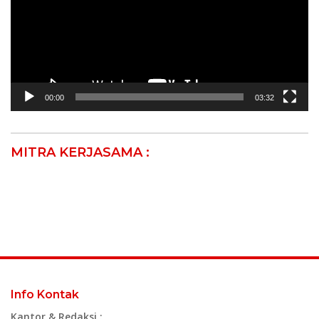
00:00
03:32
MITRA KERJASAMA :
Info Kontak
Kantor & Redaksi :