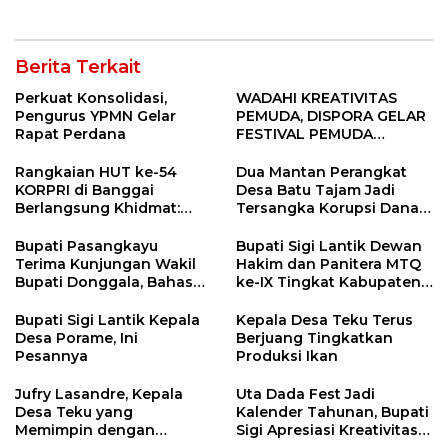
Berita Terkait
Perkuat Konsolidasi,
WADAHI KREATIVITAS
Pengurus YPMN Gelar
PEMUDA, DISPORA GELAR
Rapat Perdana
FESTIVAL PEMUDA
BANGGAI 2025
Rangkaian HUT ke-54
Dua Mantan Perangkat
KORPRI di Banggai
Desa Batu Tajam Jadi
Berlangsung Khidmat:
Tersangka Korupsi Dana
Penyerahan SK P3K
Desa Rp568 Juta
hingga Ramah Tamah
Bupati Pasangkayu
Bupati Sigi Lantik Dewan
Terima Kunjungan Wakil
Hakim dan Panitera MTQ
Bupati Donggala, Bahas
ke-IX Tingkat Kabupaten
Penegasan Batas Wilayah
Sigi Tahun 2025
Bupati Sigi Lantik Kepala
Kepala Desa Teku Terus
Desa Porame, Ini
Berjuang Tingkatkan
Pesannya
Produksi Ikan
Jufry Lasandre, Kepala
Uta Dada Fest Jadi
Desa Teku yang
Kalender Tahunan, Bupati
Memimpin dengan
Sigi Apresiasi Kreativitas