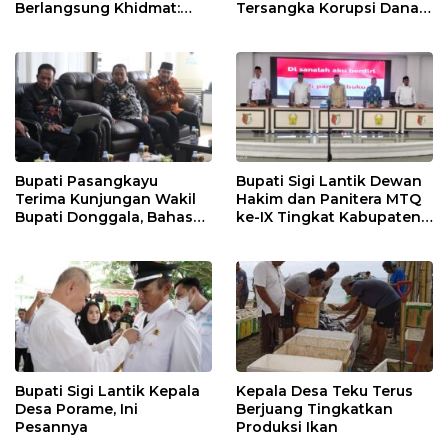
Berlangsung Khidmat:
Tersangka Korupsi Dana
Penyerahan SK P3K
Desa Rp568 Juta
hingga Ramah Tamah
Bupati Pasangkayu
Bupati Sigi Lantik Dewan
Terima Kunjungan Wakil
Hakim dan Panitera MTQ
Bupati Donggala, Bahas
ke-IX Tingkat Kabupaten
Penegasan Batas Wilayah
Sigi Tahun 2025
Bupati Sigi Lantik Kepala
Kepala Desa Teku Terus
Desa Porame, Ini
Berjuang Tingkatkan
Pesannya
Produksi Ikan