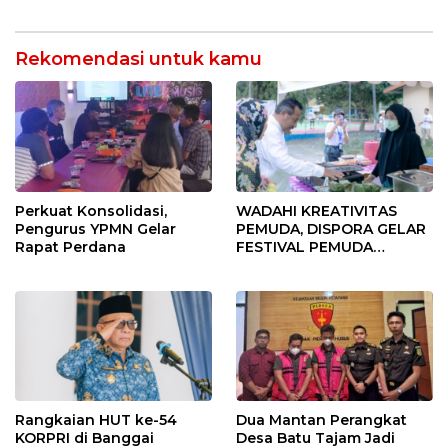
Kesederhanaan dan
Dinas Pariwisata
Ketulusan
Rekomendasi untuk kamu
Perkuat Konsolidasi,
WADAHI KREATIVITAS
Pengurus YPMN Gelar
PEMUDA, DISPORA GELAR
Rapat Perdana
FESTIVAL PEMUDA
BANGGAI 2025
Rangkaian HUT ke-54
Dua Mantan Perangkat
KORPRI di Banggai
Desa Batu Tajam Jadi