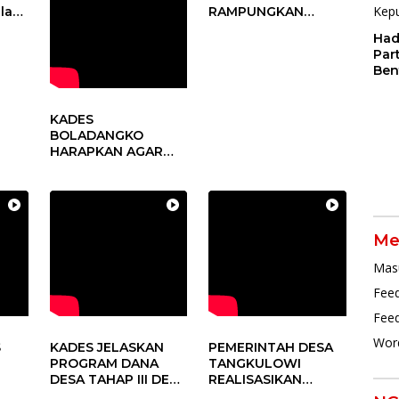
alam
RAMPUNGKAN
PROGRAM DD
Had
sa
TAHUN 2024
Par
Ben
Dal
Pen
Par
KADES
BOLADANGKO
HARAPKAN AGAR
DUKUNG PROGRAM
PEMERINTAH DESA
Me
Mas
Feed
Fee
Wor
S
KADES JELASKAN
PEMERINTAH DESA
PROGRAM DANA
TANGKULOWI
DESA TAHAP III DESA
REALISASIKAN
TANGKULOWI
ANGGARAN TAHAP II