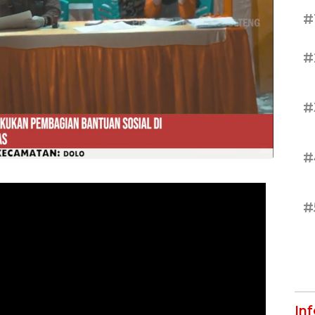
#
#
#
#
#
In