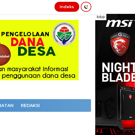
Indeks
tutup
HATAN
REDAKSI