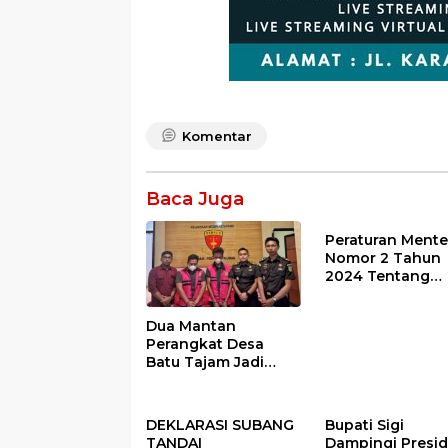
Komentar
Baca Juga
Peraturan Mente
Nomor 2 Tahun
2024 Tentang
Petunjuk
Operasional Ata
Dua Mantan
Fokus Penggun
Perangkat Desa
Dana Desa Tah
Batu Tajam Jadi
2025
Tersangka Korupsi
Dana Desa Rp568
Juta
DEKLARASI SUBANG
Bupati Sigi
TANDAI
Dampingi Presi