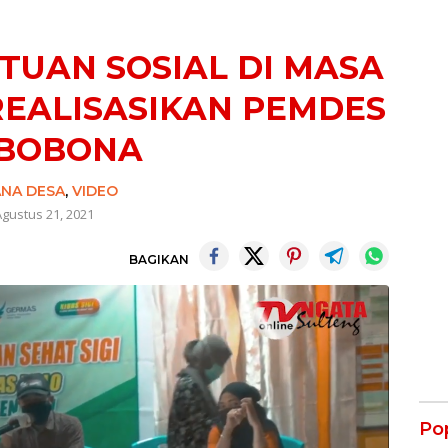
TUAN SOSIAL DI MASA
REALISASIKAN PEMDES
BOBONA
NA DESA
,
VIDEO
gustus 21, 2021
BAGIKAN
Po