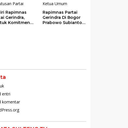
iri Rapimnas
Rapimnas Partai
tai Gerindra,
Gerindra Di Bogor
tuk Komitmen
Prabowo Subianto
am Mendukung
Kembali Terpilih
uh Keputusan
Jadi Ketua Umum
tai
ta
uk
 entri
d komentar
dPress.org