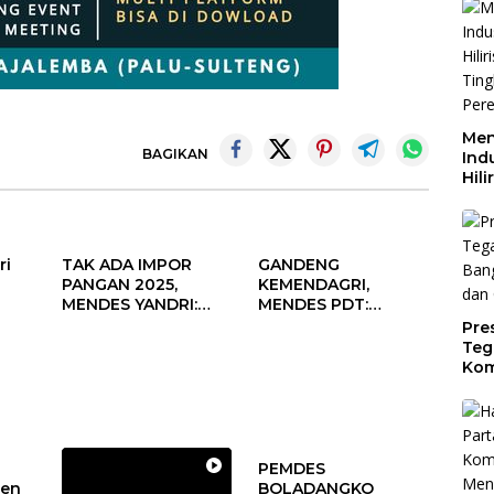
Men
BAGIKAN
Indu
Hili
Tin
Per
Dae
ri
TAK ADA IMPOR
GANDENG
PANGAN 2025,
KEMENDAGRI,
MENDES YANDRI:
MENDES PDT:
PELUANG BESAR
KOLABORASI
Pre
s
UNTUK KEMAJUAN
MEMPERCEPAT
Teg
aan
DESA
KEMAJUAN
Kom
un
PEMBANGUNAN
Gen
DESA
Cer
PEMDES
den
BOLADANGKO