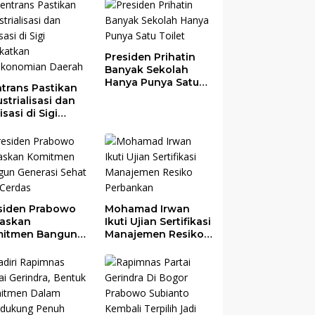
Presiden Prihatin
Banyak Sekolah
Hanya Punya Satu
trans Pastikan
Toilet
strialisasi dan
risasi di Sigi
gkatkan
ekonomian
rah
siden Prabowo
Mohamad Irwan
askan
Ikuti Ujian Sertifikasi
itmen Bangun
Manajemen Resiko
erasi Sehat dan
Perbankan
das