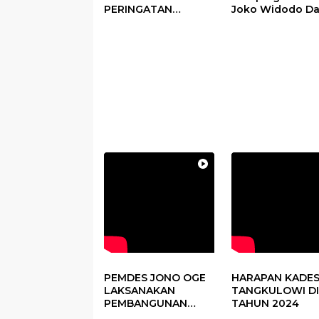
PERINGATAN
Joko Widodo D
PERDANA HARI DESA
Kegiatan Panen
DI SUBANG
Raya Padi di De
Pandere
PEMDES JONO OGE
HARAPAN KADE
LAKSANAKAN
TANGKULOWI DI
PEMBANGUNAN
TAHUN 2024
FISIK DANA DESA