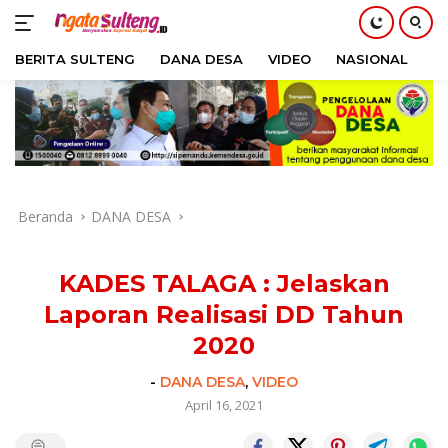
BERITA SULTENG
DANA DESA
VIDEO
NASIONAL
H
Langsung
ke
konten
Beranda
DANA DESA
KADES TALAGA : Jelaskan
Laporan Realisasi DD Tahun
2020
-
DANA DESA
,
VIDEO
April 16, 2021