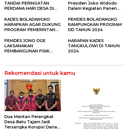
TANDAI PERINGATAN
Presiden Joko Widodo
PERDANA HARI DESA DI
Dalam Kegiatan Panen
SUBANG
Raya Padi di Desa
Pandere
KADES BOLADANGKO
PEMDES BOLADANGKO
HARAPKAN AGAR DUKUNG
RAMPUNGKAN PROGRAM
PROGRAM PEMERINTAH
DD TAHUN 2024
DESA
PEMDES JONO OGE
HARAPAN KADES
LAKSANAKAN
TANGKULOWI DI TAHUN
PEMBANGUNAN FISIK
2024
DANA DESA 2023
Rekomendasi untuk kamu
Dua Mantan Perangkat
Desa Batu Tajam Jadi
Tersangka Korupsi Dana