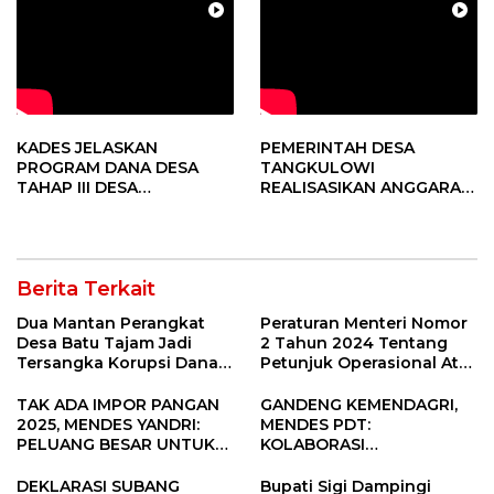
KADES JELASKAN
PEMERINTAH DESA
PROGRAM DANA DESA
TANGKULOWI
TAHAP III DESA
REALISASIKAN ANGGARAN
TANGKULOWI
TAHAP II
Berita Terkait
Dua Mantan Perangkat
Peraturan Menteri Nomor
Desa Batu Tajam Jadi
2 Tahun 2024 Tentang
Tersangka Korupsi Dana
Petunjuk Operasional Atas
Desa Rp568 Juta
Fokus Penggunaan Dana
Desa Tahun 2025
TAK ADA IMPOR PANGAN
GANDENG KEMENDAGRI,
2025, MENDES YANDRI:
MENDES PDT:
PELUANG BESAR UNTUK
KOLABORASI
KEMAJUAN DESA
MEMPERCEPAT KEMAJUAN
PEMBANGUNAN DESA
DEKLARASI SUBANG
Bupati Sigi Dampingi