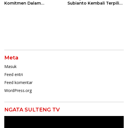
Komitmen Dalam
Subianto Kembali Terpilih
Mendukung Penuh
Jadi Ketua Umum
Keputusan Partai
Meta
Masuk
Feed entri
Feed komentar
WordPress.org
NGATA SULTENG TV
Pemutar
Video