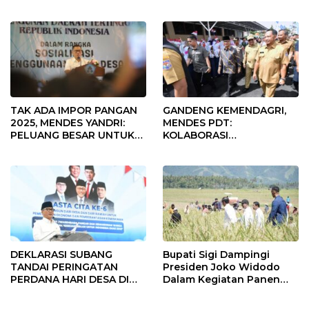
Fokus Penggunaan Dana
Desa Tahun 2025
TAK ADA IMPOR PANGAN
GANDENG KEMENDAGRI,
2025, MENDES YANDRI:
MENDES PDT:
PELUANG BESAR UNTUK
KOLABORASI
KEMAJUAN DESA
MEMPERCEPAT KEMAJUAN
PEMBANGUNAN DESA
DEKLARASI SUBANG
Bupati Sigi Dampingi
TANDAI PERINGATAN
Presiden Joko Widodo
PERDANA HARI DESA DI
Dalam Kegiatan Panen
SUBANG
Raya Padi di Desa
Pandere