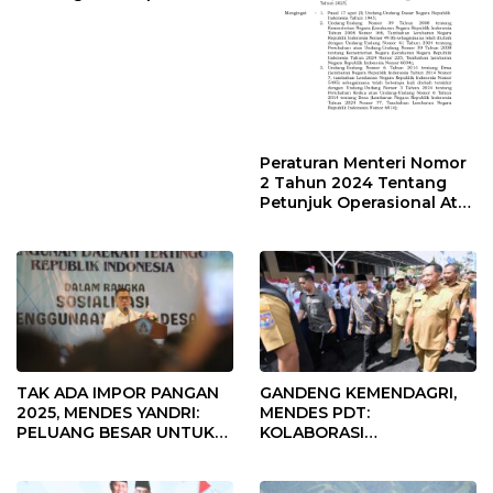
Desa Rp568 Juta
Peraturan Menteri Nomor
2 Tahun 2024 Tentang
Petunjuk Operasional Atas
Fokus Penggunaan Dana
Desa Tahun 2025
TAK ADA IMPOR PANGAN
GANDENG KEMENDAGRI,
2025, MENDES YANDRI:
MENDES PDT:
PELUANG BESAR UNTUK
KOLABORASI
KEMAJUAN DESA
MEMPERCEPAT KEMAJUAN
PEMBANGUNAN DESA