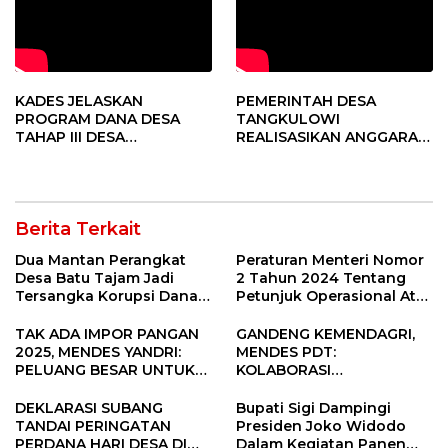
KADES JELASKAN
PEMERINTAH DESA
PROGRAM DANA DESA
TANGKULOWI
TAHAP III DESA
REALISASIKAN ANGGARAN
TANGKULOWI
TAHAP II
Berita Terkait
Dua Mantan Perangkat
Peraturan Menteri Nomor
Desa Batu Tajam Jadi
2 Tahun 2024 Tentang
Tersangka Korupsi Dana
Petunjuk Operasional Atas
Desa Rp568 Juta
Fokus Penggunaan Dana
Desa Tahun 2025
TAK ADA IMPOR PANGAN
GANDENG KEMENDAGRI,
2025, MENDES YANDRI:
MENDES PDT:
PELUANG BESAR UNTUK
KOLABORASI
KEMAJUAN DESA
MEMPERCEPAT KEMAJUAN
PEMBANGUNAN DESA
DEKLARASI SUBANG
Bupati Sigi Dampingi
TANDAI PERINGATAN
Presiden Joko Widodo
PERDANA HARI DESA DI
Dalam Kegiatan Panen