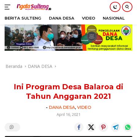
BERITA SULTENG
DANA DESA
VIDEO
NASIONAL
H
Langsung
ke
konten
Beranda
DANA DESA
Ini Program Desa Balaroa di
Tahun Anggaran 2021
-
DANA DESA
,
VIDEO
April 16, 2021