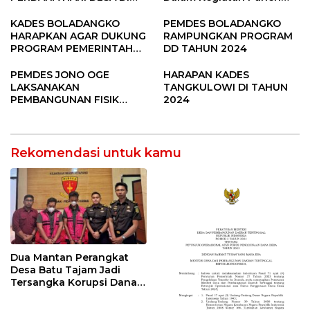
SUBANG
Raya Padi di Desa
Pandere
KADES BOLADANGKO
PEMDES BOLADANGKO
HARAPKAN AGAR DUKUNG
RAMPUNGKAN PROGRAM
PROGRAM PEMERINTAH
DD TAHUN 2024
DESA
PEMDES JONO OGE
HARAPAN KADES
LAKSANAKAN
TANGKULOWI DI TAHUN
PEMBANGUNAN FISIK
2024
DANA DESA 2023
Rekomendasi untuk kamu
Dua Mantan Perangkat
Desa Batu Tajam Jadi
Tersangka Korupsi Dana
Desa Rp568 Juta