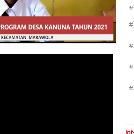
#
#
#
#
#
In