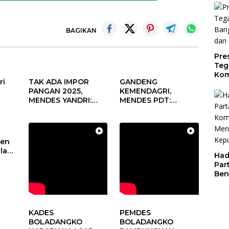
Per
Dae
BAGIKAN
Pre
Teg
Kom
ri
TAK ADA IMPOR
GANDENG
Gen
PANGAN 2025,
KEMENDAGRI,
Cer
MENDES YANDRI:
MENDES PDT:
PELUANG BESAR
KOLABORASI
s
UNTUK KEMAJUAN
MEMPERCEPAT
aan
DESA
KEMAJUAN
un
PEMBANGUNAN
den
DESA
alam
Had
Par
sa
Ben
Dal
Pen
Par
KADES
PEMDES
BOLADANGKO
BOLADANGKO