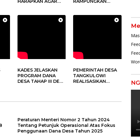
HARAPKAN AGAR
RAMPUNGKAN
DUKUNG PROGRAM
PROGRAM DD
PEMERINTAH DESA
TAHUN 2024
Me
Mas
Feed
Fee
Wor
S
KADES JELASKAN
PEMERINTAH DESA
PROGRAM DANA
TANGKULOWI
DESA TAHAP III DESA
REALISASIKAN
NG
TANGKULOWI
ANGGARAN TAHAP II
Peraturan Menteri Nomor 2 Tahun 2024
8
Tentang Petunjuk Operasional Atas Fokus
Penggunaan Dana Desa Tahun 2025