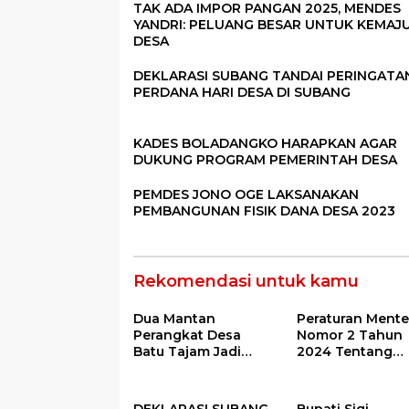
TAK ADA IMPOR PANGAN 2025, MENDES
YANDRI: PELUANG BESAR UNTUK KEMAJ
DESA
DEKLARASI SUBANG TANDAI PERINGATA
PERDANA HARI DESA DI SUBANG
KADES BOLADANGKO HARAPKAN AGAR
DUKUNG PROGRAM PEMERINTAH DESA
PEMDES JONO OGE LAKSANAKAN
PEMBANGUNAN FISIK DANA DESA 2023
Rekomendasi untuk kamu
Dua Mantan
Peraturan Mente
Perangkat Desa
Nomor 2 Tahun
Batu Tajam Jadi
2024 Tentang
Tersangka Korupsi
Petunjuk
Dana Desa Rp568
Operasional Ata
Juta
Fokus Penggun