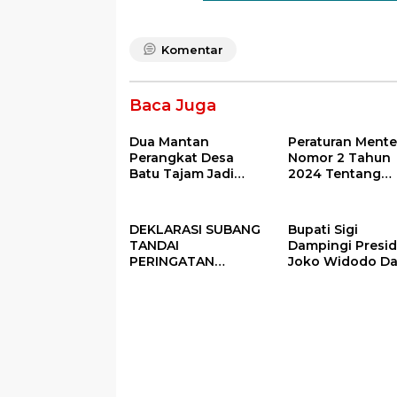
Komentar
Baca Juga
Dua Mantan
Peraturan Mente
Perangkat Desa
Nomor 2 Tahun
Batu Tajam Jadi
2024 Tentang
Tersangka Korupsi
Petunjuk
Dana Desa Rp568
Operasional Ata
Juta
Fokus Penggun
DEKLARASI SUBANG
Bupati Sigi
Dana Desa Tah
TANDAI
Dampingi Presi
2025
PERINGATAN
Joko Widodo D
PERDANA HARI DESA
Kegiatan Panen
DI SUBANG
Raya Padi di De
Pandere