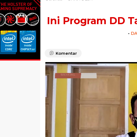
Ini Program DD T
-
DA
Komentar