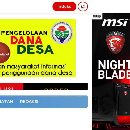
Indeks
tutup
HATAN
REDAKSI