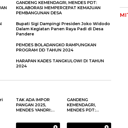
GANDENG KEMENDAGRI, MENDES PDT:
UAN
KOLABORASI MEMPERCEPAT KEMAJUAN
PEMBANGUNAN DESA
MI
N
Bupati Sigi Dampingi Presiden Joko Widodo
Dalam Kegiatan Panen Raya Padi di Desa
Pandere
PEMDES BOLADANGKO RAMPUNGKAN
PROGRAM DD TAHUN 2024
HARAPAN KADES TANGKULOWI DI TAHUN
2024
ri
TAK ADA IMPOR
GANDENG
PANGAN 2025,
KEMENDAGRI,
MENDES YANDRI:
MENDES PDT:
PELUANG BESAR
KOLABORASI
s
UNTUK KEMAJUAN
MEMPERCEPAT
aan
DESA
KEMAJUAN