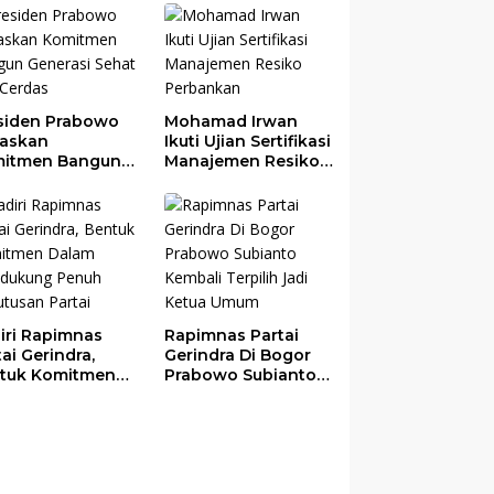
ekonomian
rah
siden Prabowo
Mohamad Irwan
askan
Ikuti Ujian Sertifikasi
itmen Bangun
Manajemen Resiko
erasi Sehat dan
Perbankan
das
iri Rapimnas
Rapimnas Partai
tai Gerindra,
Gerindra Di Bogor
tuk Komitmen
Prabowo Subianto
am Mendukung
Kembali Terpilih
uh Keputusan
Jadi Ketua Umum
tai