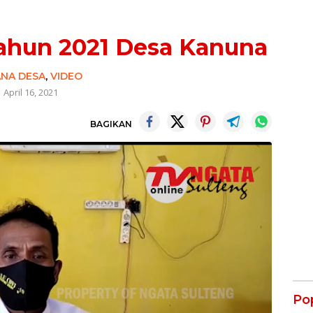
ahun 2021 Desa Kanuna
NA DESA
,
VIDEO
April 16, 2021
BAGIKAN
Po