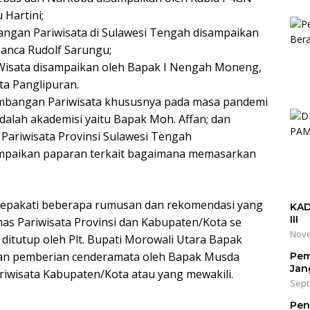
 Hartini;
gan Pariwisata di Sulawesi Tengah disampaikan
anca Rudolf Sarungu;
sata disampaikan oleh Bapak I Nengah Moneng,
ta Panglipuran.
mbangan Pariwisata khususnya pada masa pandemi
adalah akademisi yaitu Bapak Moh. Affan; dan
Pariwisata Provinsi Sulawesi Tengah
ampaikan paparan terkait bagaimana memasarkan
disepakati beberapa rumusan dan rekomendasi yang
KAD
III
as Pariwisata Provinsi dan Kabupaten/Kota se
Nove
 ditutup oleh Plt. Bupati Morowali Utara Bapak
ngan pemberian cenderamata oleh Bapak Musda
Pem
Jan
riwisata Kabupaten/Kota atau yang mewakili.
Sept
Pen