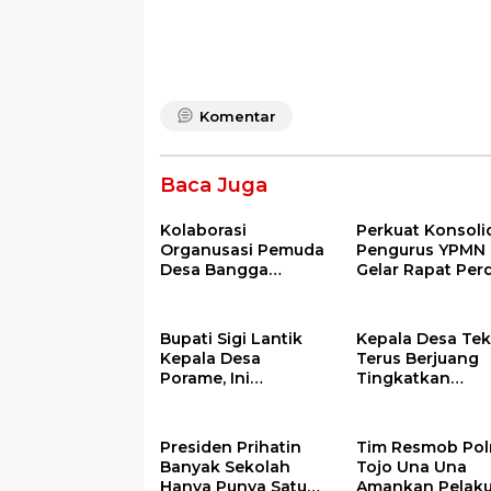
Komentar
Baca Juga
Kolaborasi
Perkuat Konsolid
Organusasi Pemuda
Pengurus YPMN
Desa Bangga
Gelar Rapat Per
Warnai Pawai Obor
Sambut Ramadhan
Tahun 2026
Bupati Sigi Lantik
Kepala Desa Te
Kepala Desa
Terus Berjuang
Porame, Ini
Tingkatkan
Pesannya
Produksi Ikan
Presiden Prihatin
Tim Resmob Pol
Banyak Sekolah
Tojo Una Una
Hanya Punya Satu
Amankan Pelak