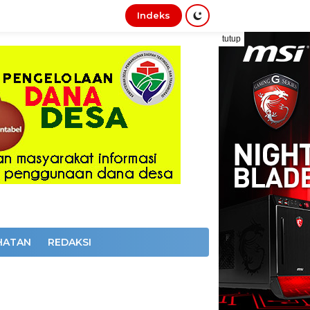
Indeks
tutup
HATAN
REDAKSI