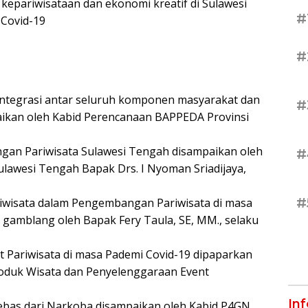
pariwisataan dan ekonomi kreatif di Sulawesi
#
Covid-19
#
integrasi antar seluruh komponen masyarakat dan
#
mpaikan oleh Kabid Perencanaan BAPPEDA Provinsi
gan Pariwisata Sulawesi Tengah disampaikan oleh
#
Sulawesi Tengah Bapak Drs. I Nyoman Sriadijaya,
#
iwisata dalam Pengembangan Pariwisata di masa
 gamblang oleh Bapak Fery Taula, SE, MM., selaku
Pariwisata di masa Pademi Covid-19 dipaparkan
Produk Wisata dan Penyelenggaraan Event
In
bas dari Narkoba disampaikan oleh Kabid P4GN