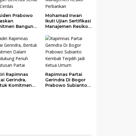
siden Prabowo
Mohamad Irwan
askan
Ikuti Ujian Sertifikasi
itmen Bangun
Manajemen Resiko
erasi Sehat dan
Perbankan
das
iri Rapimnas
Rapimnas Partai
tai Gerindra,
Gerindra Di Bogor
tuk Komitmen
Prabowo Subianto
am Mendukung
Kembali Terpilih
uh Keputusan
Jadi Ketua Umum
tai