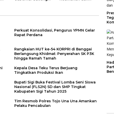
Ajak Seluruh Elemen
Pelayanan Publik
Bangsa Wujudkan
Pendidikan Bermutu
Pre
Teg
Kom
Gen
Perkuat Konsolidasi, Pengurus YPMN Gelar
Cer
Rapat Perdana
Rangkaian HUT ke-54 KORPRI di Banggai
Berlangsung Khidmat: Penyerahan SK P3K
hingga Ramah Tamah
Had
Par
ni
Kepala Desa Teku Terus Berjuang
Ben
Tingkatkan Produksi Ikan
Dal
Pen
Bupati Sigi Buka Festival Lomba Seni Siswa
Par
Nasional (FLS2N) SD dan SMP Tingkat
Kabupaten Sigi Tahun 2025
a
Tim Resmob Polres Tojo Una Una Amankan
Pelaku Pencabulan