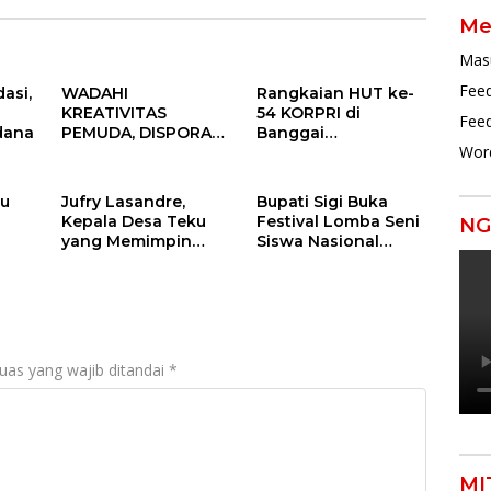
Me
Mas
Feed
asi,
WADAHI
Rangkaian HUT ke-
KREATIVITAS
54 KORPRI di
Fee
dana
PEMUDA, DISPORA
Banggai
Wor
GELAR FESTIVAL
Berlangsung
PEMUDA BANGGAI
Khidmat:
2025
Penyerahan SK P3K
ku
Jufry Lasandre,
Bupati Sigi Buka
hingga Ramah
Kepala Desa Teku
Festival Lomba Seni
NG
Tamah
yang Memimpin
Siswa Nasional
dengan
(FLS2N) SD dan SMP
Kesederhanaan dan
Tingkat Kabupaten
Ketulusan
Sigi Tahun 2025
uas yang wajib ditandai
*
MI