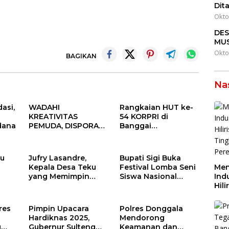
Dit
Okto
DE
MUS
Okto
BAGIKAN
Na
asi,
WADAHI
Rangkaian HUT ke-
KREATIVITAS
54 KORPRI di
dana
PEMUDA, DISPORA
Banggai
GELAR FESTIVAL
Berlangsung
PEMUDA BANGGAI
Khidmat:
2025
Penyerahan SK P3K
ku
Jufry Lasandre,
Bupati Sigi Buka
hingga Ramah
Kepala Desa Teku
Festival Lomba Seni
Men
Tamah
yang Memimpin
Siswa Nasional
Indu
dengan
(FLS2N) SD dan SMP
Hili
Kesederhanaan dan
Tingkat Kabupaten
Tin
Ketulusan
Sigi Tahun 2025
Per
res
Pimpin Upacara
Polres Donggala
Dae
Hardiknas 2025,
Mendorong
u
Gubernur Sulteng
Keamanan dan