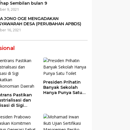
ahap Sembilan bulan 9
ber 9, 2021
SA JONO OGE MENGADAKAN
YAWARAH DESA (PERUBAHAN APBDS)
ber 16, 2021
sional
Presiden Prihatin
Banyak Sekolah
Hanya Punya Satu
trans Pastikan
Toilet
strialisasi dan
risasi di Sigi
gkatkan
ekonomian
rah