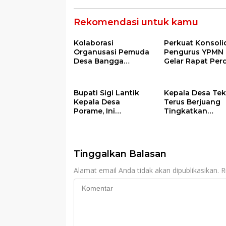
Rekomendasi untuk kamu
Kolaborasi
Perkuat Konsolid
Organusasi Pemuda
Pengurus YPMN
Desa Bangga
Gelar Rapat Per
Warnai Pawai Obor
Sambut Ramadhan
Tahun 2026
Bupati Sigi Lantik
Kepala Desa Te
Kepala Desa
Terus Berjuang
Porame, Ini
Tingkatkan
Pesannya
Produksi Ikan
Tinggalkan Balasan
Alamat email Anda tidak akan dipublikasikan.
R