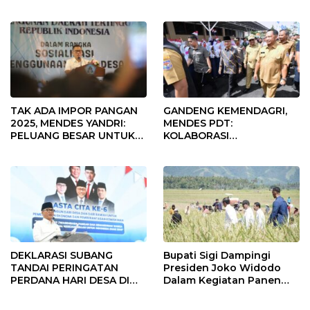
Fokus Penggunaan Dana
Desa Tahun 2025
TAK ADA IMPOR PANGAN
GANDENG KEMENDAGRI,
2025, MENDES YANDRI:
MENDES PDT:
PELUANG BESAR UNTUK
KOLABORASI
KEMAJUAN DESA
MEMPERCEPAT KEMAJUAN
PEMBANGUNAN DESA
DEKLARASI SUBANG
Bupati Sigi Dampingi
TANDAI PERINGATAN
Presiden Joko Widodo
PERDANA HARI DESA DI
Dalam Kegiatan Panen
SUBANG
Raya Padi di Desa
Pandere