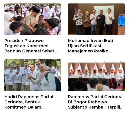
Tingkatkan
Perekonomian Daerah
Presiden Prabowo
Mohamad Irwan Ikuti
Tegaskan Komitmen
Ujian Sertifikasi
Bangun Generasi Sehat
Manajemen Resiko
dan Cerdas
Perbankan
Hadiri Rapimnas Partai
Rapimnas Partai Gerindra
Gerindra, Bentuk
Di Bogor Prabowo
Komitmen Dalam
Subianto Kembali Terpilih
Mendukung Penuh
Jadi Ketua Umum
Keputusan Partai