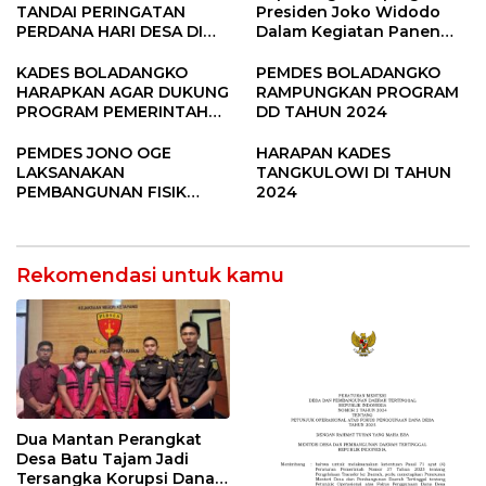
TANDAI PERINGATAN
Presiden Joko Widodo
PERDANA HARI DESA DI
Dalam Kegiatan Panen
SUBANG
Raya Padi di Desa
Pandere
KADES BOLADANGKO
PEMDES BOLADANGKO
HARAPKAN AGAR DUKUNG
RAMPUNGKAN PROGRAM
PROGRAM PEMERINTAH
DD TAHUN 2024
DESA
PEMDES JONO OGE
HARAPAN KADES
LAKSANAKAN
TANGKULOWI DI TAHUN
PEMBANGUNAN FISIK
2024
DANA DESA 2023
Rekomendasi untuk kamu
Dua Mantan Perangkat
Desa Batu Tajam Jadi
Tersangka Korupsi Dana