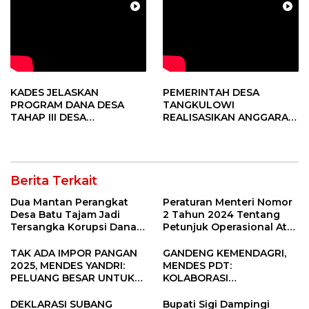
KADES JELASKAN
PEMERINTAH DESA
PROGRAM DANA DESA
TANGKULOWI
TAHAP III DESA
REALISASIKAN ANGGARAN
TANGKULOWI
TAHAP II
Berita Terkait
Dua Mantan Perangkat
Peraturan Menteri Nomor
Desa Batu Tajam Jadi
2 Tahun 2024 Tentang
Tersangka Korupsi Dana
Petunjuk Operasional Atas
Desa Rp568 Juta
Fokus Penggunaan Dana
Desa Tahun 2025
TAK ADA IMPOR PANGAN
GANDENG KEMENDAGRI,
2025, MENDES YANDRI:
MENDES PDT:
PELUANG BESAR UNTUK
KOLABORASI
KEMAJUAN DESA
MEMPERCEPAT KEMAJUAN
PEMBANGUNAN DESA
DEKLARASI SUBANG
Bupati Sigi Dampingi