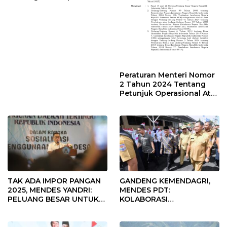
Desa Rp568 Juta
Peraturan Menteri Nomor
2 Tahun 2024 Tentang
Petunjuk Operasional Atas
Fokus Penggunaan Dana
Desa Tahun 2025
TAK ADA IMPOR PANGAN
GANDENG KEMENDAGRI,
2025, MENDES YANDRI:
MENDES PDT:
PELUANG BESAR UNTUK
KOLABORASI
KEMAJUAN DESA
MEMPERCEPAT KEMAJUAN
PEMBANGUNAN DESA