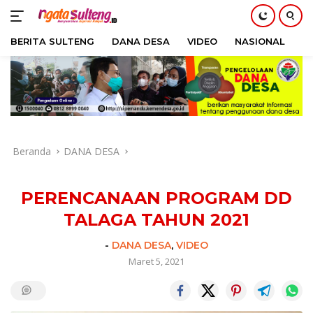
BERITA SULTENG
DANA DESA
VIDEO
NASIONAL
H
Langsung
ke
konten
Beranda
DANA DESA
PERENCANAAN PROGRAM DD
TALAGA TAHUN 2021
-
DANA DESA
,
VIDEO
Maret 5, 2021