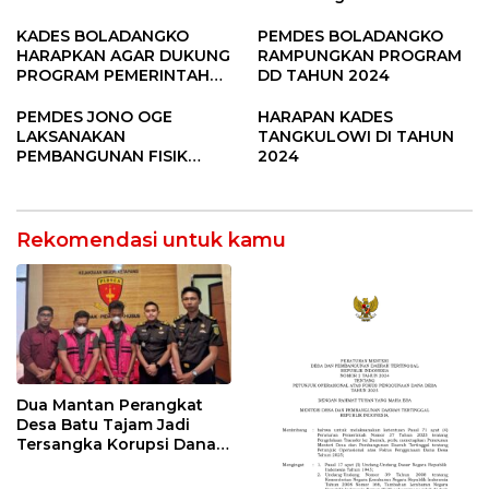
SUBANG
Raya Padi di Desa
Pandere
KADES BOLADANGKO
PEMDES BOLADANGKO
HARAPKAN AGAR DUKUNG
RAMPUNGKAN PROGRAM
PROGRAM PEMERINTAH
DD TAHUN 2024
DESA
PEMDES JONO OGE
HARAPAN KADES
LAKSANAKAN
TANGKULOWI DI TAHUN
PEMBANGUNAN FISIK
2024
DANA DESA 2023
Rekomendasi untuk kamu
Dua Mantan Perangkat
Desa Batu Tajam Jadi
Tersangka Korupsi Dana
Desa Rp568 Juta