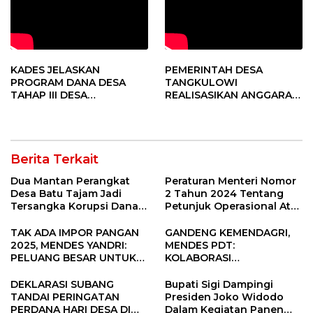
KADES JELASKAN
PEMERINTAH DESA
PROGRAM DANA DESA
TANGKULOWI
TAHAP III DESA
REALISASIKAN ANGGARAN
TANGKULOWI
TAHAP II
Berita Terkait
Dua Mantan Perangkat
Peraturan Menteri Nomor
Desa Batu Tajam Jadi
2 Tahun 2024 Tentang
Tersangka Korupsi Dana
Petunjuk Operasional Atas
Desa Rp568 Juta
Fokus Penggunaan Dana
Desa Tahun 2025
TAK ADA IMPOR PANGAN
GANDENG KEMENDAGRI,
2025, MENDES YANDRI:
MENDES PDT:
PELUANG BESAR UNTUK
KOLABORASI
KEMAJUAN DESA
MEMPERCEPAT KEMAJUAN
PEMBANGUNAN DESA
DEKLARASI SUBANG
Bupati Sigi Dampingi
TANDAI PERINGATAN
Presiden Joko Widodo
PERDANA HARI DESA DI
Dalam Kegiatan Panen