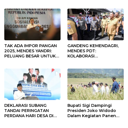
Fokus Penggunaan Dana
Desa Tahun 2025
TAK ADA IMPOR PANGAN
GANDENG KEMENDAGRI,
2025, MENDES YANDRI:
MENDES PDT:
PELUANG BESAR UNTUK
KOLABORASI
KEMAJUAN DESA
MEMPERCEPAT KEMAJUAN
PEMBANGUNAN DESA
DEKLARASI SUBANG
Bupati Sigi Dampingi
TANDAI PERINGATAN
Presiden Joko Widodo
PERDANA HARI DESA DI
Dalam Kegiatan Panen
SUBANG
Raya Padi di Desa
Pandere