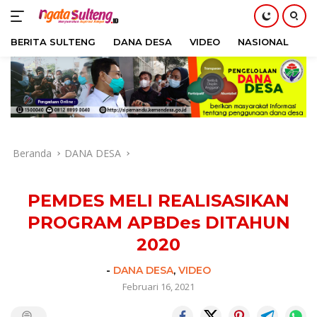
BERITA SULTENG
DANA DESA
VIDEO
NASIONAL
H
Langsung
ke
konten
Beranda
DANA DESA
PEMDES MELI REALISASIKAN
PROGRAM APBDes DITAHUN
2020
-
DANA DESA
,
VIDEO
Februari 16, 2021