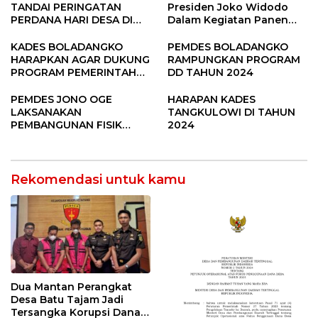
TANDAI PERINGATAN
Presiden Joko Widodo
PERDANA HARI DESA DI
Dalam Kegiatan Panen
SUBANG
Raya Padi di Desa
Pandere
KADES BOLADANGKO
PEMDES BOLADANGKO
HARAPKAN AGAR DUKUNG
RAMPUNGKAN PROGRAM
PROGRAM PEMERINTAH
DD TAHUN 2024
DESA
PEMDES JONO OGE
HARAPAN KADES
LAKSANAKAN
TANGKULOWI DI TAHUN
PEMBANGUNAN FISIK
2024
DANA DESA 2023
Rekomendasi untuk kamu
Dua Mantan Perangkat
Desa Batu Tajam Jadi
Tersangka Korupsi Dana