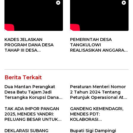
KADES JELASKAN
PEMERINTAH DESA
PROGRAM DANA DESA
TANGKULOWI
TAHAP III DESA
REALISASIKAN ANGGARAN
TANGKULOWI
TAHAP II
Berita Terkait
Dua Mantan Perangkat
Peraturan Menteri Nomor
Desa Batu Tajam Jadi
2 Tahun 2024 Tentang
Tersangka Korupsi Dana
Petunjuk Operasional Atas
Desa Rp568 Juta
Fokus Penggunaan Dana
Desa Tahun 2025
TAK ADA IMPOR PANGAN
GANDENG KEMENDAGRI,
2025, MENDES YANDRI:
MENDES PDT:
PELUANG BESAR UNTUK
KOLABORASI
KEMAJUAN DESA
MEMPERCEPAT KEMAJUAN
PEMBANGUNAN DESA
DEKLARASI SUBANG
Bupati Sigi Dampingi