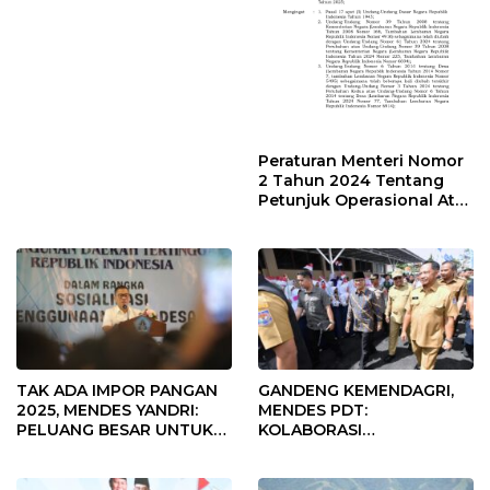
Desa Rp568 Juta
Peraturan Menteri Nomor
2 Tahun 2024 Tentang
Petunjuk Operasional Atas
Fokus Penggunaan Dana
Desa Tahun 2025
TAK ADA IMPOR PANGAN
GANDENG KEMENDAGRI,
2025, MENDES YANDRI:
MENDES PDT:
PELUANG BESAR UNTUK
KOLABORASI
KEMAJUAN DESA
MEMPERCEPAT KEMAJUAN
PEMBANGUNAN DESA