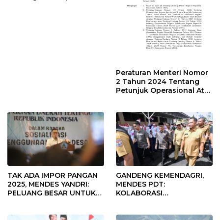
Desa Rp568 Juta
Peraturan Menteri Nomor
2 Tahun 2024 Tentang
Petunjuk Operasional Atas
Fokus Penggunaan Dana
Desa Tahun 2025
TAK ADA IMPOR PANGAN
GANDENG KEMENDAGRI,
2025, MENDES YANDRI:
MENDES PDT:
PELUANG BESAR UNTUK
KOLABORASI
KEMAJUAN DESA
MEMPERCEPAT KEMAJUAN
PEMBANGUNAN DESA