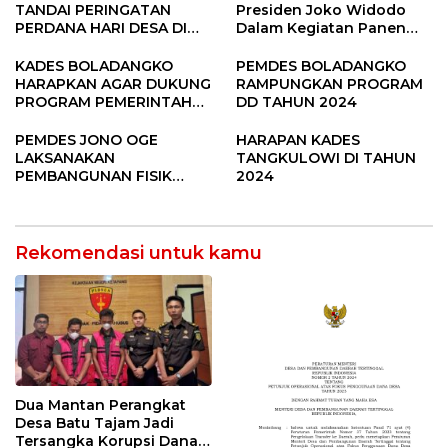
TANDAI PERINGATAN
Presiden Joko Widodo
PERDANA HARI DESA DI
Dalam Kegiatan Panen
SUBANG
Raya Padi di Desa
Pandere
KADES BOLADANGKO
PEMDES BOLADANGKO
HARAPKAN AGAR DUKUNG
RAMPUNGKAN PROGRAM
PROGRAM PEMERINTAH
DD TAHUN 2024
DESA
PEMDES JONO OGE
HARAPAN KADES
LAKSANAKAN
TANGKULOWI DI TAHUN
PEMBANGUNAN FISIK
2024
DANA DESA 2023
Rekomendasi untuk kamu
Dua Mantan Perangkat
Desa Batu Tajam Jadi
Tersangka Korupsi Dana