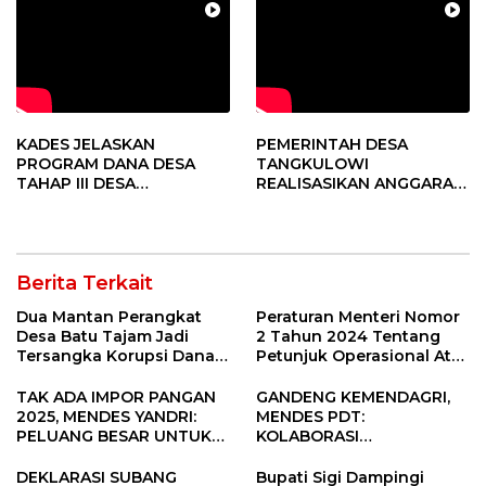
KADES JELASKAN
PEMERINTAH DESA
PROGRAM DANA DESA
TANGKULOWI
TAHAP III DESA
REALISASIKAN ANGGARAN
TANGKULOWI
TAHAP II
Berita Terkait
Dua Mantan Perangkat
Peraturan Menteri Nomor
Desa Batu Tajam Jadi
2 Tahun 2024 Tentang
Tersangka Korupsi Dana
Petunjuk Operasional Atas
Desa Rp568 Juta
Fokus Penggunaan Dana
Desa Tahun 2025
TAK ADA IMPOR PANGAN
GANDENG KEMENDAGRI,
2025, MENDES YANDRI:
MENDES PDT:
PELUANG BESAR UNTUK
KOLABORASI
KEMAJUAN DESA
MEMPERCEPAT KEMAJUAN
PEMBANGUNAN DESA
DEKLARASI SUBANG
Bupati Sigi Dampingi