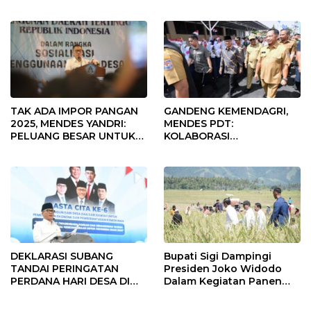
Fokus Penggunaan Dana
Desa Tahun 2025
TAK ADA IMPOR PANGAN
GANDENG KEMENDAGRI,
2025, MENDES YANDRI:
MENDES PDT:
PELUANG BESAR UNTUK
KOLABORASI
KEMAJUAN DESA
MEMPERCEPAT KEMAJUAN
PEMBANGUNAN DESA
DEKLARASI SUBANG
Bupati Sigi Dampingi
TANDAI PERINGATAN
Presiden Joko Widodo
PERDANA HARI DESA DI
Dalam Kegiatan Panen
SUBANG
Raya Padi di Desa
Pandere