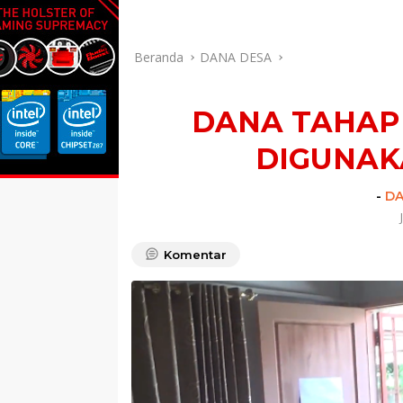
Indeks
PEDOMAN MEDIA SIBER
RE
Beranda
DANA DESA
DANA TAHAP 
DIGUNAK
-
DA
Komentar