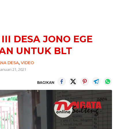
DAKSI
III DESA JONO EGE
AN UNTUK BLT
NA DESA
,
VIDEO
Januari 21, 2021
BAGIKAN