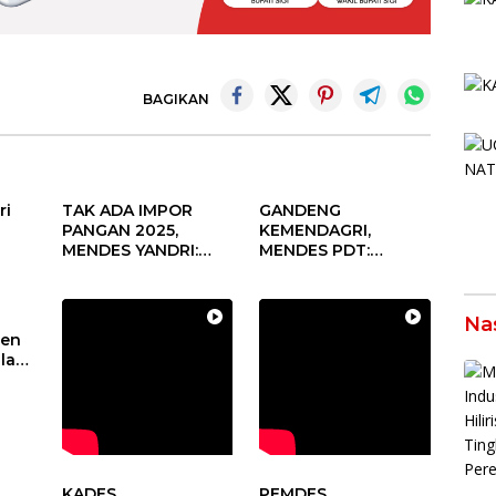
BAGIKAN
ri
TAK ADA IMPOR
GANDENG
PANGAN 2025,
KEMENDAGRI,
MENDES YANDRI:
MENDES PDT:
PELUANG BESAR
KOLABORASI
s
UNTUK KEMAJUAN
MEMPERCEPAT
aan
DESA
KEMAJUAN
Na
un
PEMBANGUNAN
den
DESA
alam
sa
KADES
PEMDES