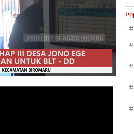
Po
#
#
#
#
#