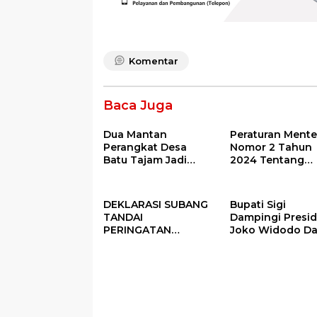
Komentar
Baca Juga
Dua Mantan
Peraturan Mente
Perangkat Desa
Nomor 2 Tahun
Batu Tajam Jadi
2024 Tentang
Tersangka Korupsi
Petunjuk
Dana Desa Rp568
Operasional Ata
Juta
Fokus Penggun
DEKLARASI SUBANG
Bupati Sigi
Dana Desa Tah
TANDAI
Dampingi Presi
2025
PERINGATAN
Joko Widodo D
PERDANA HARI DESA
Kegiatan Panen
DI SUBANG
Raya Padi di De
Pandere