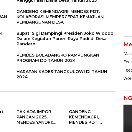
Penggunaan Dana Desa Tahun 2025
Par
GANDENG KEMENDAGRI, MENDES PDT:
UAN
KOLABORASI MEMPERCEPAT KEMAJUAN
PEMBANGUNAN DESA
N
Bupati Sigi Dampingi Presiden Joko Widodo
Dalam Kegiatan Panen Raya Padi di Desa
Me
Pandere
Mas
PEMDES BOLADANGKO RAMPUNGKAN
PROGRAM DD TAHUN 2024
Feed
Fee
HARAPAN KADES TANGKULOWI DI TAHUN
2024
Wor
NG
ri
TAK ADA IMPOR
GANDENG
PANGAN 2025,
KEMENDAGRI,
MENDES YANDRI:
MENDES PDT:
PELUANG BESAR
KOLABORASI