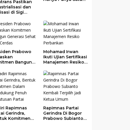
trans Pastikan
Toilet
strialisasi dan
risasi di Sigi
gkatkan
ekonomian
rah
siden Prabowo
Mohamad Irwan
askan
Ikuti Ujian Sertifikasi
itmen Bangun
Manajemen Resiko
erasi Sehat dan
Perbankan
das
iri Rapimnas
Rapimnas Partai
tai Gerindra,
Gerindra Di Bogor
tuk Komitmen
Prabowo Subianto
am Mendukung
Kembali Terpilih
uh Keputusan
Jadi Ketua Umum