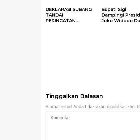
Dana Desa Rp568
Operasional Ata
Juta
Fokus Penggun
DEKLARASI SUBANG
Bupati Sigi
Dana Desa Tah
TANDAI
Dampingi Presi
2025
PERINGATAN
Joko Widodo D
PERDANA HARI DESA
Kegiatan Panen
DI SUBANG
Raya Padi di De
Pandere
Tinggalkan Balasan
Alamat email Anda tidak akan dipublikasikan.
R