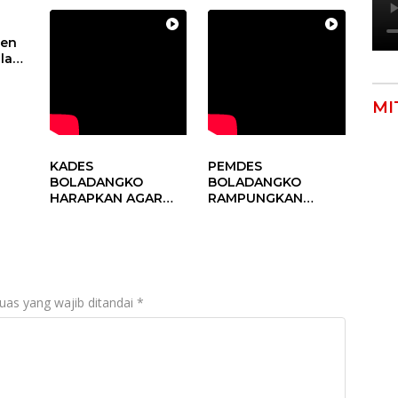
s
UNTUK KEMAJUAN
MEMPERCEPAT
aan
DESA
KEMAJUAN
un
PEMBANGUNAN
den
DESA
alam
sa
MI
KADES
PEMDES
BOLADANGKO
BOLADANGKO
HARAPKAN AGAR
RAMPUNGKAN
DUKUNG PROGRAM
PROGRAM DD
PEMERINTAH DESA
TAHUN 2024
uas yang wajib ditandai
*