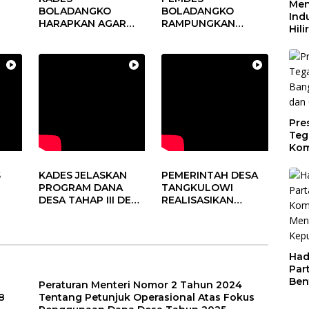
Men
BOLADANGKO
BOLADANGKO
Indu
HARAPKAN AGAR
RAMPUNGKAN
Hili
DUKUNG PROGRAM
PROGRAM DD
Tin
PEMERINTAH DESA
TAHUN 2024
Per
Dae
Pre
Teg
Kom
Gen
Cer
S
KADES JELASKAN
PEMERINTAH DESA
PROGRAM DANA
TANGKULOWI
DESA TAHAP III DESA
REALISASIKAN
TANGKULOWI
ANGGARAN TAHAP II
Had
Par
Ben
Peraturan Menteri Nomor 2 Tahun 2024
Dal
8
Tentang Petunjuk Operasional Atas Fokus
Pen