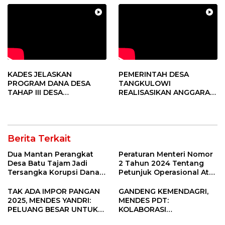
KADES JELASKAN
PEMERINTAH DESA
PROGRAM DANA DESA
TANGKULOWI
TAHAP III DESA
REALISASIKAN ANGGARAN
TANGKULOWI
TAHAP II
Berita Terkait
Dua Mantan Perangkat
Peraturan Menteri Nomor
Desa Batu Tajam Jadi
2 Tahun 2024 Tentang
Tersangka Korupsi Dana
Petunjuk Operasional Atas
Desa Rp568 Juta
Fokus Penggunaan Dana
Desa Tahun 2025
TAK ADA IMPOR PANGAN
GANDENG KEMENDAGRI,
2025, MENDES YANDRI:
MENDES PDT:
PELUANG BESAR UNTUK
KOLABORASI
KEMAJUAN DESA
MEMPERCEPAT KEMAJUAN