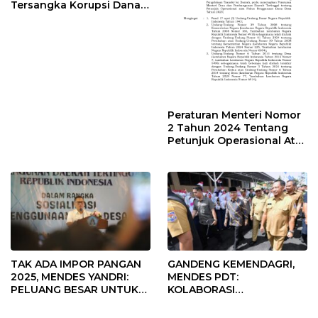
Tersangka Korupsi Dana
Desa Rp568 Juta
Peraturan Menteri Nomor
2 Tahun 2024 Tentang
Petunjuk Operasional Atas
Fokus Penggunaan Dana
Desa Tahun 2025
TAK ADA IMPOR PANGAN
GANDENG KEMENDAGRI,
2025, MENDES YANDRI:
MENDES PDT:
PELUANG BESAR UNTUK
KOLABORASI
KEMAJUAN DESA
MEMPERCEPAT KEMAJUAN
PEMBANGUNAN DESA