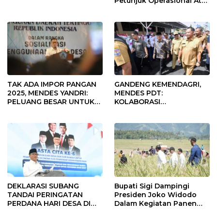
Petunjuk Operasional Atas
Fokus Penggunaan Dana
Desa Tahun 2025
TAK ADA IMPOR PANGAN
GANDENG KEMENDAGRI,
2025, MENDES YANDRI:
MENDES PDT:
PELUANG BESAR UNTUK
KOLABORASI
KEMAJUAN DESA
MEMPERCEPAT KEMAJUAN
PEMBANGUNAN DESA
DEKLARASI SUBANG
Bupati Sigi Dampingi
TANDAI PERINGATAN
Presiden Joko Widodo
PERDANA HARI DESA DI
Dalam Kegiatan Panen
SUBANG
Raya Padi di Desa