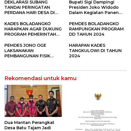
PEMBANGUNAN DESA
DEKLARASI SUBANG
Bupati Sigi Dampingi
TANDAI PERINGATAN
Presiden Joko Widodo
PERDANA HARI DESA DI
Dalam Kegiatan Panen
SUBANG
Raya Padi di Desa
Pandere
KADES BOLADANGKO
PEMDES BOLADANGKO
HARAPKAN AGAR DUKUNG
RAMPUNGKAN PROGRAM
PROGRAM PEMERINTAH
DD TAHUN 2024
DESA
PEMDES JONO OGE
HARAPAN KADES
LAKSANAKAN
TANGKULOWI DI TAHUN
PEMBANGUNAN FISIK
2024
DANA DESA 2023
Rekomendasi untuk kamu
Dua Mantan Perangkat
Desa Batu Tajam Jadi