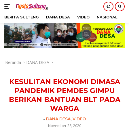
BERITA SULTENG
DANA DESA
VIDEO
NASIONAL
H
Langsung
ke
konten
Beranda
DANA DESA
KESULITAN EKONOMI DIMASA
PANDEMIK PEMDES GIMPU
BERIKAN BANTUAN BLT PADA
WARGA
-
DANA DESA
,
VIDEO
November 28, 2020