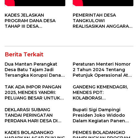
KADES JELASKAN
PEMERINTAH DESA
PROGRAM DANA DESA
TANGKULOWI
TAHAP III DESA
REALISASIKAN ANGGARAN
TANGKULOWI
TAHAP II
Berita Terkait
Dua Mantan Perangkat
Peraturan Menteri Nomor
Desa Batu Tajam Jadi
2 Tahun 2024 Tentang
Tersangka Korupsi Dana
Petunjuk Operasional Atas
Desa Rp568 Juta
Fokus Penggunaan Dana
Desa Tahun 2025
TAK ADA IMPOR PANGAN
GANDENG KEMENDAGRI,
2025, MENDES YANDRI:
MENDES PDT:
PELUANG BESAR UNTUK
KOLABORASI
KEMAJUAN DESA
MEMPERCEPAT KEMAJUAN
PEMBANGUNAN DESA
DEKLARASI SUBANG
Bupati Sigi Dampingi
TANDAI PERINGATAN
Presiden Joko Widodo
PERDANA HARI DESA DI
Dalam Kegiatan Panen
SUBANG
Raya Padi di Desa
Pandere
KADES BOLADANGKO
PEMDES BOLADANGKO
HARAPKAN AGAR DUKUNG
RAMPUNGKAN PROGRAM