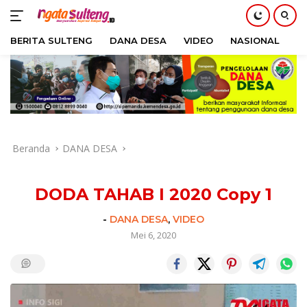
BERITA SULTENG
DANA DESA
VIDEO
NASIONAL
H
Langsung
ke
konten
Beranda
DANA DESA
DODA TAHAB I 2020 Copy 1
-
DANA DESA
,
VIDEO
Mei 6, 2020