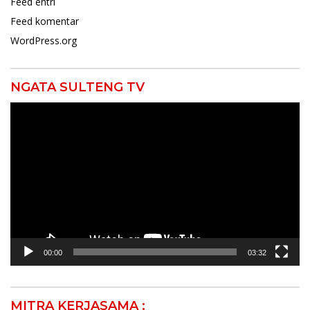
Feed entri
Feed komentar
WordPress.org
NGATA SULTENG TV
Pemutar
Video
00:00
03:32
MITRA KERJASAMA :