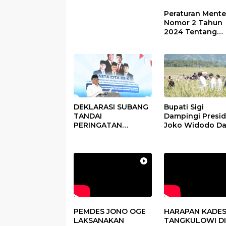
Peraturan Mente
Nomor 2 Tahun
2024 Tentang
Petunjuk
Operasional Ata
Fokus Penggun
Dana Desa Tah
2025
DEKLARASI SUBANG
Bupati Sigi
TANDAI
Dampingi Presi
PERINGATAN
Joko Widodo D
PERDANA HARI DESA
Kegiatan Panen
DI SUBANG
Raya Padi di De
Pandere
PEMDES JONO OGE
HARAPAN KADE
LAKSANAKAN
TANGKULOWI DI