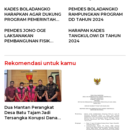
SUBANG
Raya Padi di Desa
Pandere
KADES BOLADANGKO
PEMDES BOLADANGKO
HARAPKAN AGAR DUKUNG
RAMPUNGKAN PROGRAM
PROGRAM PEMERINTAH
DD TAHUN 2024
DESA
PEMDES JONO OGE
HARAPAN KADES
LAKSANAKAN
TANGKULOWI DI TAHUN
PEMBANGUNAN FISIK
2024
DANA DESA 2023
Rekomendasi untuk kamu
Dua Mantan Perangkat
Desa Batu Tajam Jadi
Tersangka Korupsi Dana
Desa Rp568 Juta