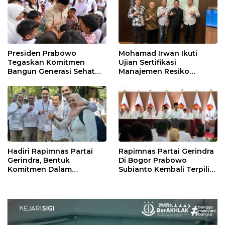
Presiden Prabowo
Mohamad Irwan Ikuti
Tegaskan Komitmen
Ujian Sertifikasi
Bangun Generasi Sehat
Manajemen Resiko
dan Cerdas
Perbankan
Hadiri Rapimnas Partai
Rapimnas Partai Gerindra
Gerindra, Bentuk
Di Bogor Prabowo
Komitmen Dalam
Subianto Kembali Terpilih
Mendukung Penuh
Jadi Ketua Umum
Keputusan Partai