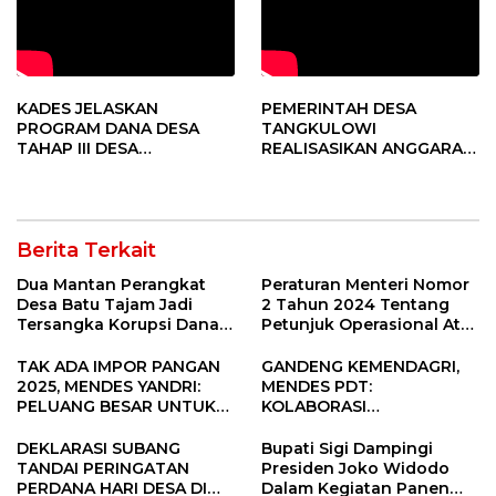
KADES JELASKAN
PEMERINTAH DESA
PROGRAM DANA DESA
TANGKULOWI
TAHAP III DESA
REALISASIKAN ANGGARAN
TANGKULOWI
TAHAP II
Berita Terkait
Dua Mantan Perangkat
Peraturan Menteri Nomor
Desa Batu Tajam Jadi
2 Tahun 2024 Tentang
Tersangka Korupsi Dana
Petunjuk Operasional Atas
Desa Rp568 Juta
Fokus Penggunaan Dana
Desa Tahun 2025
TAK ADA IMPOR PANGAN
GANDENG KEMENDAGRI,
2025, MENDES YANDRI:
MENDES PDT:
PELUANG BESAR UNTUK
KOLABORASI
KEMAJUAN DESA
MEMPERCEPAT KEMAJUAN
PEMBANGUNAN DESA
DEKLARASI SUBANG
Bupati Sigi Dampingi
TANDAI PERINGATAN
Presiden Joko Widodo
PERDANA HARI DESA DI
Dalam Kegiatan Panen