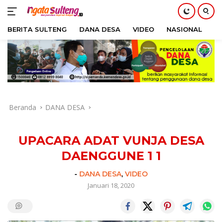
BERITA SULTENG
DANA DESA
VIDEO
NASIONAL
H
Langsung
ke
konten
Beranda
DANA DESA
UPACARA ADAT VUNJA DESA
DAENGGUNE 1 1
-
DANA DESA
,
VIDEO
Januari 18, 2020