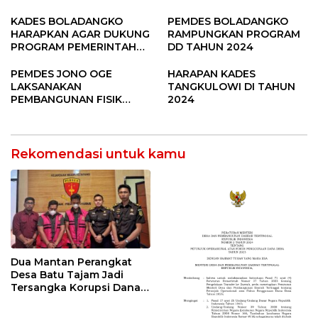
SUBANG
Raya Padi di Desa
Pandere
KADES BOLADANGKO
PEMDES BOLADANGKO
HARAPKAN AGAR DUKUNG
RAMPUNGKAN PROGRAM
PROGRAM PEMERINTAH
DD TAHUN 2024
DESA
PEMDES JONO OGE
HARAPAN KADES
LAKSANAKAN
TANGKULOWI DI TAHUN
PEMBANGUNAN FISIK
2024
DANA DESA 2023
Rekomendasi untuk kamu
Dua Mantan Perangkat
Desa Batu Tajam Jadi
Tersangka Korupsi Dana
Desa Rp568 Juta