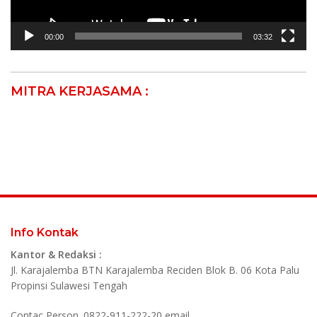
00:00
03:32
MITRA KERJASAMA :
Info Kontak
Kantor & Redaksi :
Jl. Karajalemba BTN Karajalemba Reciden Blok B. 06 Kota Palu
Propinsi Sulawesi Tengah
Contac Person. 0822-911-222-20 email.