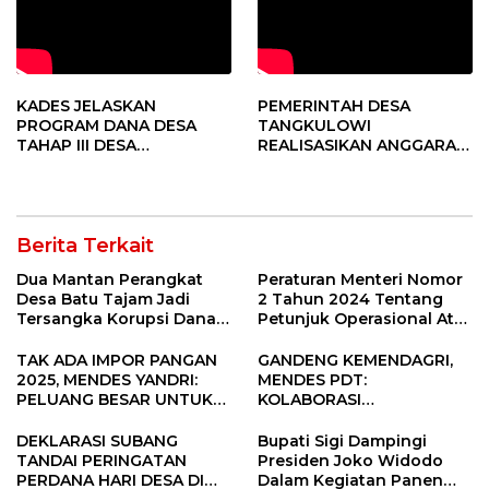
KADES JELASKAN
PEMERINTAH DESA
PROGRAM DANA DESA
TANGKULOWI
TAHAP III DESA
REALISASIKAN ANGGARAN
TANGKULOWI
TAHAP II
Berita Terkait
Dua Mantan Perangkat
Peraturan Menteri Nomor
Desa Batu Tajam Jadi
2 Tahun 2024 Tentang
Tersangka Korupsi Dana
Petunjuk Operasional Atas
Desa Rp568 Juta
Fokus Penggunaan Dana
Desa Tahun 2025
TAK ADA IMPOR PANGAN
GANDENG KEMENDAGRI,
2025, MENDES YANDRI:
MENDES PDT:
PELUANG BESAR UNTUK
KOLABORASI
KEMAJUAN DESA
MEMPERCEPAT KEMAJUAN
PEMBANGUNAN DESA
DEKLARASI SUBANG
Bupati Sigi Dampingi
TANDAI PERINGATAN
Presiden Joko Widodo
PERDANA HARI DESA DI
Dalam Kegiatan Panen