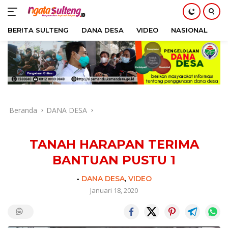
BERITA SULTENG
DANA DESA
VIDEO
NASIONAL
H
Langsung
ke
konten
Beranda
DANA DESA
TANAH HARAPAN TERIMA
BANTUAN PUSTU 1
-
DANA DESA
,
VIDEO
Januari 18, 2020