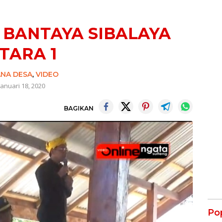
 BANTAYA SIBALAYA
TARA 1
NA DESA
,
VIDEO
Januari 18, 2020
BAGIKAN
Po