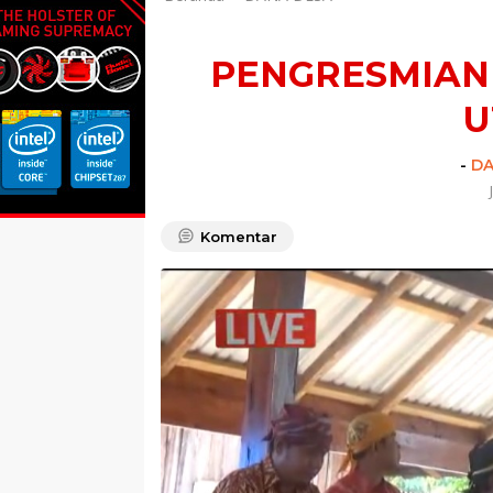
PENGRESMIAN
U
-
DA
Komentar