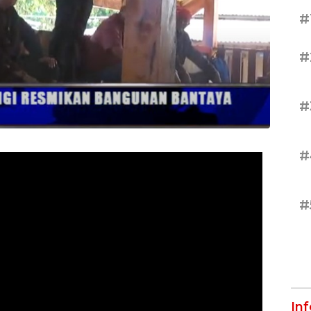
#
#
#
#
#
In