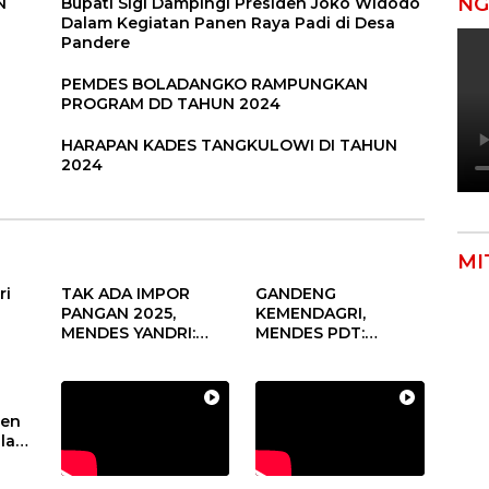
NG
N
Bupati Sigi Dampingi Presiden Joko Widodo
Dalam Kegiatan Panen Raya Padi di Desa
Pandere
PEMDES BOLADANGKO RAMPUNGKAN
PROGRAM DD TAHUN 2024
HARAPAN KADES TANGKULOWI DI TAHUN
2024
MI
ri
TAK ADA IMPOR
GANDENG
PANGAN 2025,
KEMENDAGRI,
MENDES YANDRI:
MENDES PDT:
PELUANG BESAR
KOLABORASI
s
UNTUK KEMAJUAN
MEMPERCEPAT
aan
DESA
KEMAJUAN
un
PEMBANGUNAN
den
DESA
alam
sa