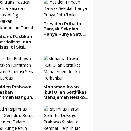
Presiden Prihatin
Banyak Sekolah
Hanya Punya Satu
trans Pastikan
Toilet
strialisasi dan
risasi di Sigi
gkatkan
ekonomian
rah
siden Prabowo
Mohamad Irwan
askan
Ikuti Ujian Sertifikasi
itmen Bangun
Manajemen Resiko
erasi Sehat dan
Perbankan
das