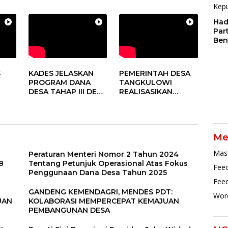
DUKUNG PROGRAM
PROGRAM DD
PEMERINTAH DESA
TAHUN 2024
Had
Par
Ben
Dal
Pen
Par
S
KADES JELASKAN
PEMERINTAH DESA
PROGRAM DANA
TANGKULOWI
DESA TAHAP III DESA
REALISASIKAN
TANGKULOWI
ANGGARAN TAHAP II
Me
Mas
Peraturan Menteri Nomor 2 Tahun 2024
8
Tentang Petunjuk Operasional Atas Fokus
Feed
Penggunaan Dana Desa Tahun 2025
Fee
GANDENG KEMENDAGRI, MENDES PDT:
Wor
UAN
KOLABORASI MEMPERCEPAT KEMAJUAN
PEMBANGUNAN DESA