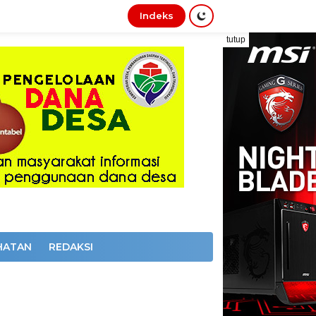
Indeks
tutup
HATAN
REDAKSI