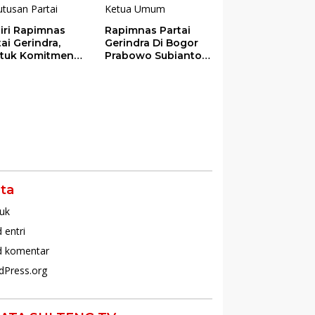
iri Rapimnas
Rapimnas Partai
tai Gerindra,
Gerindra Di Bogor
tuk Komitmen
Prabowo Subianto
am Mendukung
Kembali Terpilih
uh Keputusan
Jadi Ketua Umum
tai
ta
uk
 entri
d komentar
dPress.org