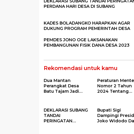
DEKLARASI SUBANG TANDAI PERINGATA
PERDANA HARI DESA DI SUBANG
KADES BOLADANGKO HARAPKAN AGAR
DUKUNG PROGRAM PEMERINTAH DESA
PEMDES JONO OGE LAKSANAKAN
PEMBANGUNAN FISIK DANA DESA 2023
Rekomendasi untuk kamu
Dua Mantan
Peraturan Mente
Perangkat Desa
Nomor 2 Tahun
Batu Tajam Jadi
2024 Tentang
Tersangka Korupsi
Petunjuk
Dana Desa Rp568
Operasional Ata
Juta
Fokus Penggun
DEKLARASI SUBANG
Bupati Sigi
Dana Desa Tah
TANDAI
Dampingi Presi
2025
PERINGATAN
Joko Widodo D
PERDANA HARI DESA
Kegiatan Panen
DI SUBANG
Raya Padi di De