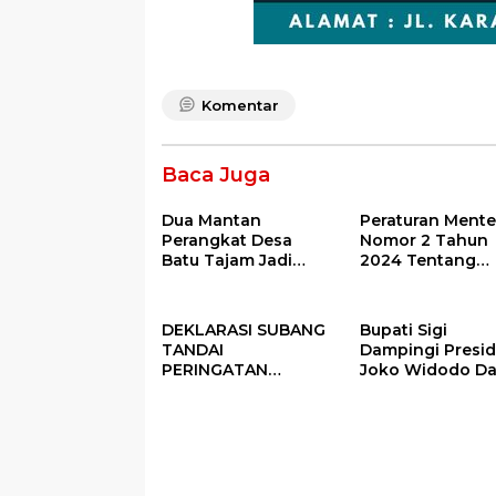
Komentar
Baca Juga
Dua Mantan
Peraturan Mente
Perangkat Desa
Nomor 2 Tahun
Batu Tajam Jadi
2024 Tentang
Tersangka Korupsi
Petunjuk
Dana Desa Rp568
Operasional Ata
Juta
Fokus Penggun
DEKLARASI SUBANG
Bupati Sigi
Dana Desa Tah
TANDAI
Dampingi Presi
2025
PERINGATAN
Joko Widodo D
PERDANA HARI DESA
Kegiatan Panen
DI SUBANG
Raya Padi di De
Pandere