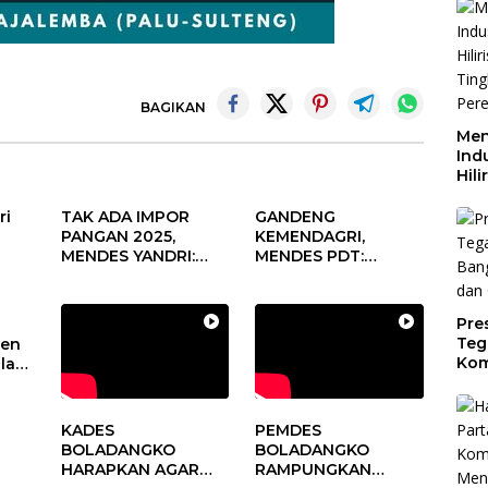
BAGIKAN
Men
Indu
Hili
Tin
Per
ri
TAK ADA IMPOR
GANDENG
Dae
PANGAN 2025,
KEMENDAGRI,
MENDES YANDRI:
MENDES PDT:
PELUANG BESAR
KOLABORASI
s
UNTUK KEMAJUAN
MEMPERCEPAT
aan
DESA
KEMAJUAN
Pre
un
PEMBANGUNAN
Teg
den
DESA
Kom
alam
Gen
Cer
sa
KADES
PEMDES
BOLADANGKO
BOLADANGKO
HARAPKAN AGAR
RAMPUNGKAN