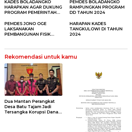
Pandere
KADES BOLADANGKO
PEMDES BOLADANGKO
HARAPKAN AGAR DUKUNG
RAMPUNGKAN PROGRAM
PROGRAM PEMERINTAH
DD TAHUN 2024
DESA
PEMDES JONO OGE
HARAPAN KADES
LAKSANAKAN
TANGKULOWI DI TAHUN
PEMBANGUNAN FISIK
2024
DANA DESA 2023
Rekomendasi untuk kamu
Dua Mantan Perangkat
Desa Batu Tajam Jadi
Tersangka Korupsi Dana
Desa Rp568 Juta