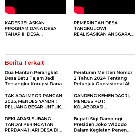
KADES JELASKAN
PEMERINTAH DESA
PROGRAM DANA DESA
TANGKULOWI
TAHAP III DESA
REALISASIKAN ANGGARAN
TANGKULOWI
TAHAP II
Berita Terkait
Dua Mantan Perangkat
Peraturan Menteri Nomor
Desa Batu Tajam Jadi
2 Tahun 2024 Tentang
Tersangka Korupsi Dana
Petunjuk Operasional Atas
Desa Rp568 Juta
Fokus Penggunaan Dana
Desa Tahun 2025
TAK ADA IMPOR PANGAN
GANDENG KEMENDAGRI,
2025, MENDES YANDRI:
MENDES PDT:
PELUANG BESAR UNTUK
KOLABORASI
KEMAJUAN DESA
MEMPERCEPAT KEMAJUAN
PEMBANGUNAN DESA
DEKLARASI SUBANG
Bupati Sigi Dampingi
TANDAI PERINGATAN
Presiden Joko Widodo
PERDANA HARI DESA DI
Dalam Kegiatan Panen
SUBANG
Raya Padi di Desa