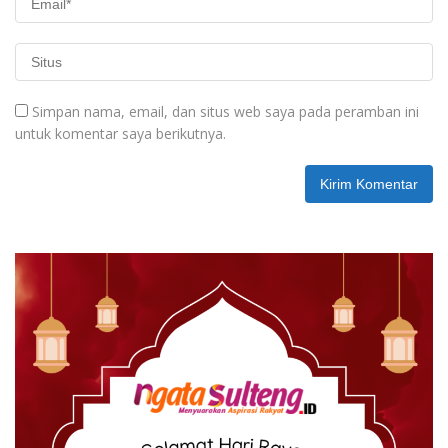
Simpan nama, email, dan situs web saya pada peramban ini
untuk komentar saya berikutnya.