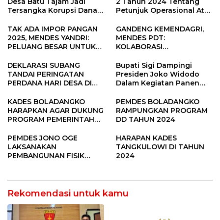
Desa Batu Tajam Jadi
2 Tahun 2024 Tentang
Tersangka Korupsi Dana
Petunjuk Operasional Atas
Desa Rp568 Juta
Fokus Penggunaan Dana
Desa Tahun 2025
TAK ADA IMPOR PANGAN
GANDENG KEMENDAGRI,
2025, MENDES YANDRI:
MENDES PDT:
PELUANG BESAR UNTUK
KOLABORASI
KEMAJUAN DESA
MEMPERCEPAT KEMAJUAN
PEMBANGUNAN DESA
DEKLARASI SUBANG
Bupati Sigi Dampingi
TANDAI PERINGATAN
Presiden Joko Widodo
PERDANA HARI DESA DI
Dalam Kegiatan Panen
SUBANG
Raya Padi di Desa
Pandere
KADES BOLADANGKO
PEMDES BOLADANGKO
HARAPKAN AGAR DUKUNG
RAMPUNGKAN PROGRAM
PROGRAM PEMERINTAH
DD TAHUN 2024
DESA
PEMDES JONO OGE
HARAPAN KADES
LAKSANAKAN
TANGKULOWI DI TAHUN
PEMBANGUNAN FISIK
2024
DANA DESA 2023
Rekomendasi untuk kamu