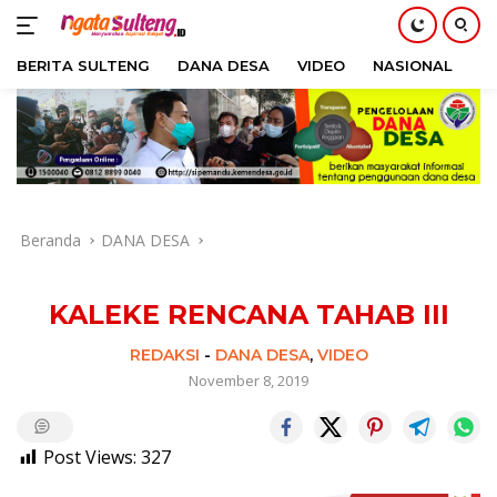
BERITA SULTENG
DANA DESA
VIDEO
NASIONAL
H
Langsung
ke
konten
Beranda
DANA DESA
KALEKE RENCANA TAHAB III
REDAKSI
-
DANA DESA
,
VIDEO
November 8, 2019
Post Views:
327