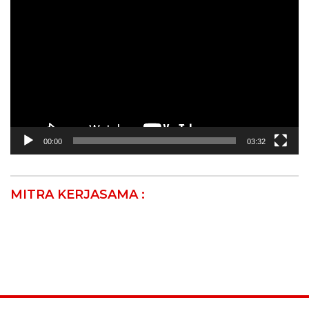
Video
00:00
03:32
MITRA KERJASAMA :