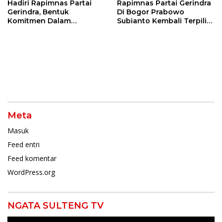
Hadiri Rapimnas Partai
Rapimnas Partai Gerindra
Gerindra, Bentuk
Di Bogor Prabowo
Komitmen Dalam
Subianto Kembali Terpilih
Mendukung Penuh
Jadi Ketua Umum
Keputusan Partai
Meta
Masuk
Feed entri
Feed komentar
WordPress.org
NGATA SULTENG TV
Pemutar