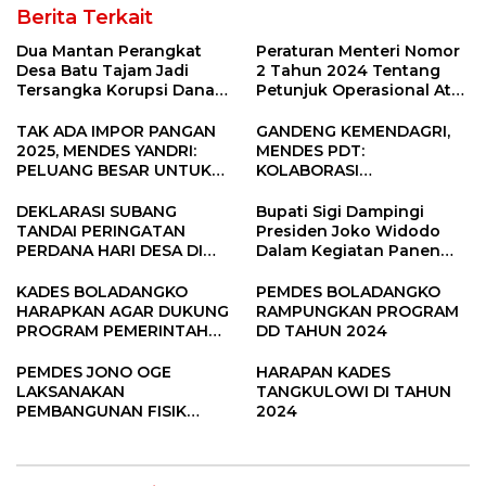
Berita Terkait
Dua Mantan Perangkat
Peraturan Menteri Nomor
Desa Batu Tajam Jadi
2 Tahun 2024 Tentang
Tersangka Korupsi Dana
Petunjuk Operasional Atas
Desa Rp568 Juta
Fokus Penggunaan Dana
Desa Tahun 2025
TAK ADA IMPOR PANGAN
GANDENG KEMENDAGRI,
2025, MENDES YANDRI:
MENDES PDT:
PELUANG BESAR UNTUK
KOLABORASI
KEMAJUAN DESA
MEMPERCEPAT KEMAJUAN
PEMBANGUNAN DESA
DEKLARASI SUBANG
Bupati Sigi Dampingi
TANDAI PERINGATAN
Presiden Joko Widodo
PERDANA HARI DESA DI
Dalam Kegiatan Panen
SUBANG
Raya Padi di Desa
Pandere
KADES BOLADANGKO
PEMDES BOLADANGKO
HARAPKAN AGAR DUKUNG
RAMPUNGKAN PROGRAM
PROGRAM PEMERINTAH
DD TAHUN 2024
DESA
PEMDES JONO OGE
HARAPAN KADES
LAKSANAKAN
TANGKULOWI DI TAHUN
PEMBANGUNAN FISIK
2024
DANA DESA 2023