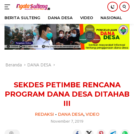
BERITA SULTENG
DANA DESA
VIDEO
NASIONAL
H
Langsung
ke
konten
Beranda
DANA DESA
SEKDES PETIMBE RENCANA
PROGRAM DANA DESA DITAHAB
III
REDAKSI
-
DANA DESA
,
VIDEO
November 7, 2019