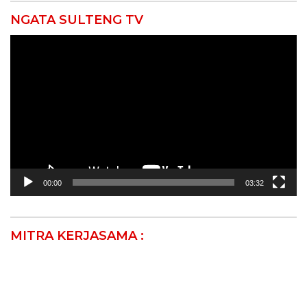
NGATA SULTENG TV
Pemutar
Video
00:00
03:32
MITRA KERJASAMA :