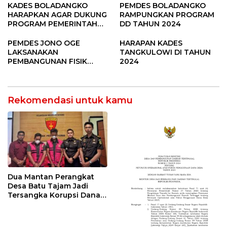
Pandere
KADES BOLADANGKO
PEMDES BOLADANGKO
HARAPKAN AGAR DUKUNG
RAMPUNGKAN PROGRAM
PROGRAM PEMERINTAH
DD TAHUN 2024
DESA
PEMDES JONO OGE
HARAPAN KADES
LAKSANAKAN
TANGKULOWI DI TAHUN
PEMBANGUNAN FISIK
2024
DANA DESA 2023
Rekomendasi untuk kamu
Dua Mantan Perangkat
Desa Batu Tajam Jadi
Tersangka Korupsi Dana
Desa Rp568 Juta