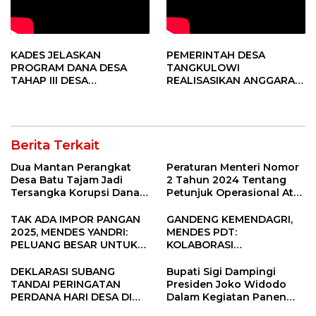
KADES JELASKAN
PEMERINTAH DESA
PROGRAM DANA DESA
TANGKULOWI
TAHAP III DESA
REALISASIKAN ANGGARAN
TANGKULOWI
TAHAP II
Berita Terkait
Dua Mantan Perangkat
Peraturan Menteri Nomor
Desa Batu Tajam Jadi
2 Tahun 2024 Tentang
Tersangka Korupsi Dana
Petunjuk Operasional Atas
Desa Rp568 Juta
Fokus Penggunaan Dana
Desa Tahun 2025
TAK ADA IMPOR PANGAN
GANDENG KEMENDAGRI,
2025, MENDES YANDRI:
MENDES PDT:
PELUANG BESAR UNTUK
KOLABORASI
KEMAJUAN DESA
MEMPERCEPAT KEMAJUAN
PEMBANGUNAN DESA
DEKLARASI SUBANG
Bupati Sigi Dampingi
TANDAI PERINGATAN
Presiden Joko Widodo
PERDANA HARI DESA DI
Dalam Kegiatan Panen
SUBANG
Raya Padi di Desa