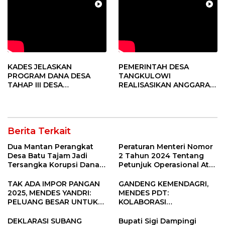
KADES JELASKAN
PEMERINTAH DESA
PROGRAM DANA DESA
TANGKULOWI
TAHAP III DESA
REALISASIKAN ANGGARAN
TANGKULOWI
TAHAP II
Berita Terkait
Dua Mantan Perangkat
Peraturan Menteri Nomor
Desa Batu Tajam Jadi
2 Tahun 2024 Tentang
Tersangka Korupsi Dana
Petunjuk Operasional Atas
Desa Rp568 Juta
Fokus Penggunaan Dana
Desa Tahun 2025
TAK ADA IMPOR PANGAN
GANDENG KEMENDAGRI,
2025, MENDES YANDRI:
MENDES PDT:
PELUANG BESAR UNTUK
KOLABORASI
KEMAJUAN DESA
MEMPERCEPAT KEMAJUAN
PEMBANGUNAN DESA
DEKLARASI SUBANG
Bupati Sigi Dampingi