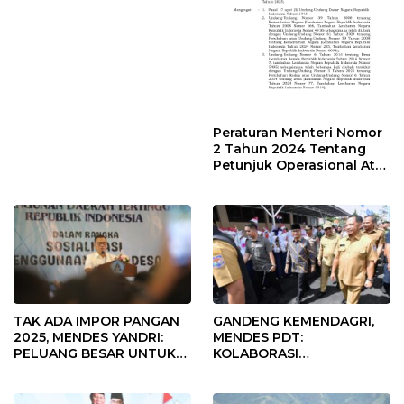
Desa Rp568 Juta
Peraturan Menteri Nomor
2 Tahun 2024 Tentang
Petunjuk Operasional Atas
Fokus Penggunaan Dana
Desa Tahun 2025
TAK ADA IMPOR PANGAN
GANDENG KEMENDAGRI,
2025, MENDES YANDRI:
MENDES PDT:
PELUANG BESAR UNTUK
KOLABORASI
KEMAJUAN DESA
MEMPERCEPAT KEMAJUAN
PEMBANGUNAN DESA