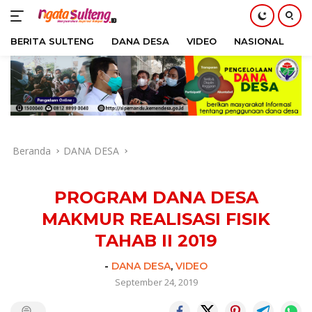
BERITA SULTENG
DANA DESA
VIDEO
NASIONAL
H
Langsung
ke
konten
Beranda
DANA DESA
PROGRAM DANA DESA
MAKMUR REALISASI FISIK
TAHAB II 2019
-
DANA DESA
,
VIDEO
September 24, 2019