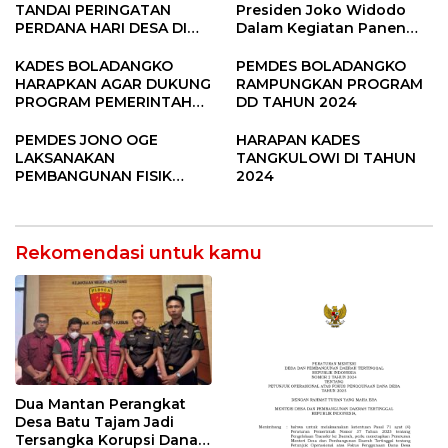
TANDAI PERINGATAN
Presiden Joko Widodo
PERDANA HARI DESA DI
Dalam Kegiatan Panen
SUBANG
Raya Padi di Desa
Pandere
KADES BOLADANGKO
PEMDES BOLADANGKO
HARAPKAN AGAR DUKUNG
RAMPUNGKAN PROGRAM
PROGRAM PEMERINTAH
DD TAHUN 2024
DESA
PEMDES JONO OGE
HARAPAN KADES
LAKSANAKAN
TANGKULOWI DI TAHUN
PEMBANGUNAN FISIK
2024
DANA DESA 2023
Rekomendasi untuk kamu
Dua Mantan Perangkat
Desa Batu Tajam Jadi
Tersangka Korupsi Dana