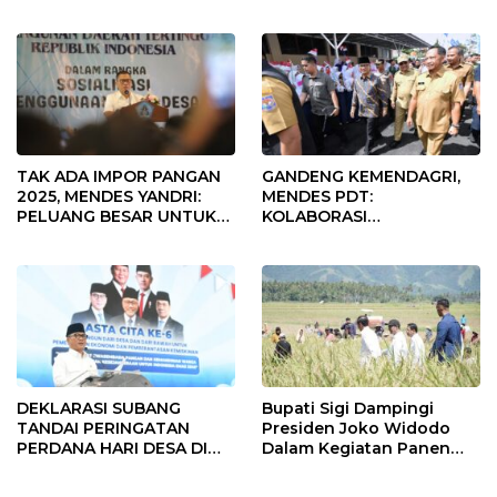
Fokus Penggunaan Dana
Desa Tahun 2025
TAK ADA IMPOR PANGAN
GANDENG KEMENDAGRI,
2025, MENDES YANDRI:
MENDES PDT:
PELUANG BESAR UNTUK
KOLABORASI
KEMAJUAN DESA
MEMPERCEPAT KEMAJUAN
PEMBANGUNAN DESA
DEKLARASI SUBANG
Bupati Sigi Dampingi
TANDAI PERINGATAN
Presiden Joko Widodo
PERDANA HARI DESA DI
Dalam Kegiatan Panen
SUBANG
Raya Padi di Desa
Pandere