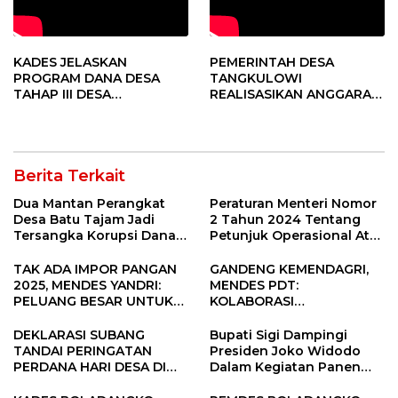
KADES JELASKAN
PEMERINTAH DESA
PROGRAM DANA DESA
TANGKULOWI
TAHAP III DESA
REALISASIKAN ANGGARAN
TANGKULOWI
TAHAP II
Berita Terkait
Dua Mantan Perangkat
Peraturan Menteri Nomor
Desa Batu Tajam Jadi
2 Tahun 2024 Tentang
Tersangka Korupsi Dana
Petunjuk Operasional Atas
Desa Rp568 Juta
Fokus Penggunaan Dana
Desa Tahun 2025
TAK ADA IMPOR PANGAN
GANDENG KEMENDAGRI,
2025, MENDES YANDRI:
MENDES PDT:
PELUANG BESAR UNTUK
KOLABORASI
KEMAJUAN DESA
MEMPERCEPAT KEMAJUAN
PEMBANGUNAN DESA
DEKLARASI SUBANG
Bupati Sigi Dampingi
TANDAI PERINGATAN
Presiden Joko Widodo
PERDANA HARI DESA DI
Dalam Kegiatan Panen
SUBANG
Raya Padi di Desa