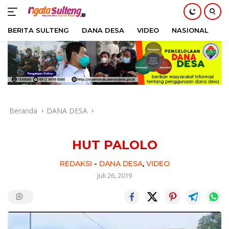
BERITA SULTENG
DANA DESA
VIDEO
NASIONAL
H
Langsung
ke
konten
Beranda
DANA DESA
HUT PALOLO
REDAKSI
-
DANA DESA
,
VIDEO
Juli 26, 2019