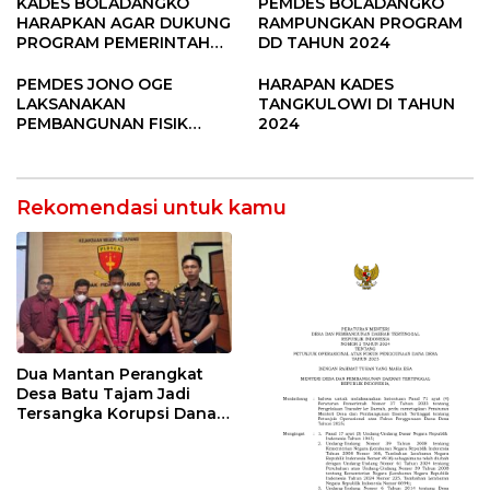
Pandere
KADES BOLADANGKO
PEMDES BOLADANGKO
HARAPKAN AGAR DUKUNG
RAMPUNGKAN PROGRAM
PROGRAM PEMERINTAH
DD TAHUN 2024
DESA
PEMDES JONO OGE
HARAPAN KADES
LAKSANAKAN
TANGKULOWI DI TAHUN
PEMBANGUNAN FISIK
2024
DANA DESA 2023
Rekomendasi untuk kamu
Dua Mantan Perangkat
Desa Batu Tajam Jadi
Tersangka Korupsi Dana
Desa Rp568 Juta