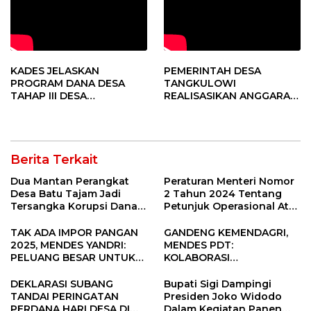
KADES JELASKAN
PEMERINTAH DESA
PROGRAM DANA DESA
TANGKULOWI
TAHAP III DESA
REALISASIKAN ANGGARAN
TANGKULOWI
TAHAP II
Berita Terkait
Dua Mantan Perangkat
Peraturan Menteri Nomor
Desa Batu Tajam Jadi
2 Tahun 2024 Tentang
Tersangka Korupsi Dana
Petunjuk Operasional Atas
Desa Rp568 Juta
Fokus Penggunaan Dana
Desa Tahun 2025
TAK ADA IMPOR PANGAN
GANDENG KEMENDAGRI,
2025, MENDES YANDRI:
MENDES PDT:
PELUANG BESAR UNTUK
KOLABORASI
KEMAJUAN DESA
MEMPERCEPAT KEMAJUAN
PEMBANGUNAN DESA
DEKLARASI SUBANG
Bupati Sigi Dampingi
TANDAI PERINGATAN
Presiden Joko Widodo
PERDANA HARI DESA DI
Dalam Kegiatan Panen