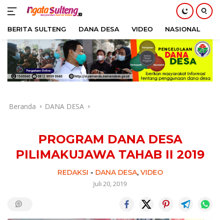
BERITA SULTENG
DANA DESA
VIDEO
NASIONAL
H
Langsung
ke
konten
Beranda
DANA DESA
PROGRAM DANA DESA
PILIMAKUJAWA TAHAB II 2019
REDAKSI
-
DANA DESA
,
VIDEO
Juli 20, 2019