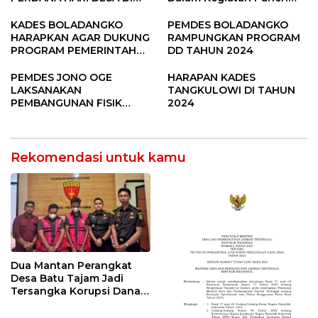
SUBANG
Raya Padi di Desa
Pandere
KADES BOLADANGKO
PEMDES BOLADANGKO
HARAPKAN AGAR DUKUNG
RAMPUNGKAN PROGRAM
PROGRAM PEMERINTAH
DD TAHUN 2024
DESA
PEMDES JONO OGE
HARAPAN KADES
LAKSANAKAN
TANGKULOWI DI TAHUN
PEMBANGUNAN FISIK
2024
DANA DESA 2023
Rekomendasi untuk kamu
Dua Mantan Perangkat
Desa Batu Tajam Jadi
Tersangka Korupsi Dana
Desa Rp568 Juta