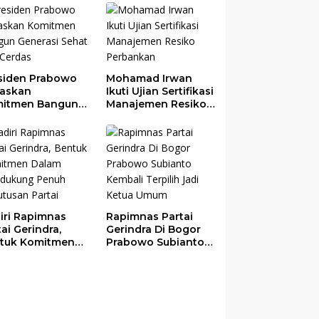
ekonomian
rah
siden Prabowo
Mohamad Irwan
askan
Ikuti Ujian Sertifikasi
itmen Bangun
Manajemen Resiko
erasi Sehat dan
Perbankan
das
iri Rapimnas
Rapimnas Partai
tai Gerindra,
Gerindra Di Bogor
tuk Komitmen
Prabowo Subianto
am Mendukung
Kembali Terpilih
uh Keputusan
Jadi Ketua Umum
tai