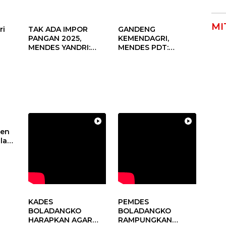
MI
ri
TAK ADA IMPOR
GANDENG
PANGAN 2025,
KEMENDAGRI,
MENDES YANDRI:
MENDES PDT:
PELUANG BESAR
KOLABORASI
s
UNTUK KEMAJUAN
MEMPERCEPAT
aan
DESA
KEMAJUAN
un
PEMBANGUNAN
DESA
den
alam
sa
KADES
PEMDES
BOLADANGKO
BOLADANGKO
HARAPKAN AGAR
RAMPUNGKAN