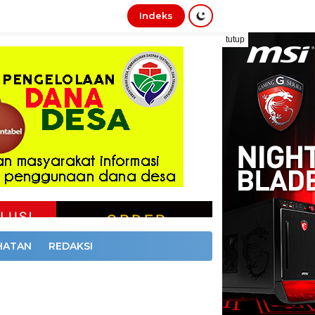
Indeks
tutup
HATAN
REDAKSI