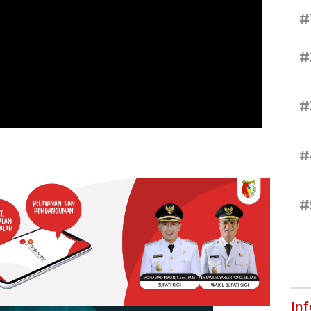
#
#
#
#
#
In