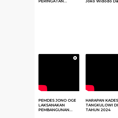
PERINGATAN
Joko Widodo D
PERDANA HARI DESA
Kegiatan Panen
DI SUBANG
Raya Padi di De
Pandere
PEMDES JONO OGE
HARAPAN KADE
LAKSANAKAN
TANGKULOWI DI
PEMBANGUNAN
TAHUN 2024
FISIK DANA DESA