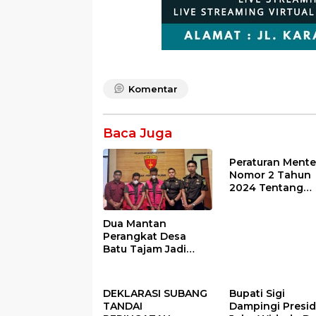
Komentar
Baca Juga
Peraturan Mente
Nomor 2 Tahun
2024 Tentang
Petunjuk
Operasional Ata
Dua Mantan
Fokus Penggun
Perangkat Desa
Dana Desa Tah
Batu Tajam Jadi
2025
Tersangka Korupsi
Dana Desa Rp568
Juta
DEKLARASI SUBANG
Bupati Sigi
TANDAI
Dampingi Presi