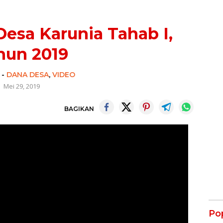
esa Karunia Tahab I,
hun 2019
-
DANA DESA
,
VIDEO
Mei 29, 2019
BAGIKAN
Po