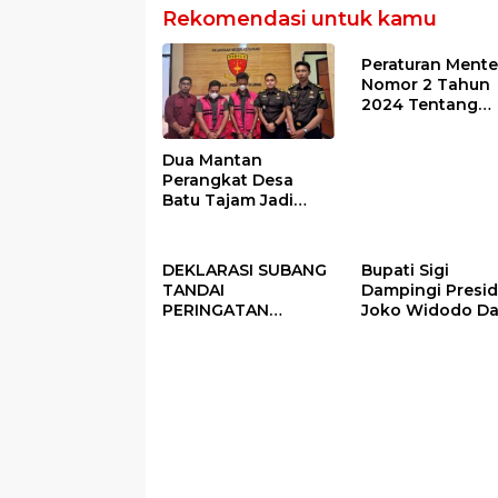
Rekomendasi untuk kamu
Peraturan Mente
Nomor 2 Tahun
2024 Tentang
Petunjuk
Operasional Ata
Dua Mantan
Fokus Penggun
Perangkat Desa
Dana Desa Tah
Batu Tajam Jadi
2025
Tersangka Korupsi
Dana Desa Rp568
Juta
DEKLARASI SUBANG
Bupati Sigi
TANDAI
Dampingi Presi
PERINGATAN
Joko Widodo D
PERDANA HARI DESA
Kegiatan Panen
DI SUBANG
Raya Padi di De
Pandere