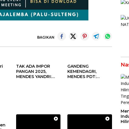
BAGIKAN
Na
ri
TAK ADA IMPOR
GANDENG
PANGAN 2025,
KEMENDAGRI,
MENDES YANDRI:
MENDES PDT:
PELUANG BESAR
KOLABORASI
s
UNTUK KEMAJUAN
MEMPERCEPAT
aan
DESA
KEMAJUAN
un
PEMBANGUNAN
DESA
Men
Indu
Hili
den
Tin