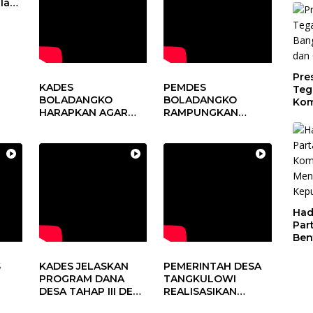
alam
Per
Dae
sa
Pre
KADES
PEMDES
Teg
BOLADANGKO
BOLADANGKO
Kom
HARAPKAN AGAR
RAMPUNGKAN
Gen
DUKUNG PROGRAM
PROGRAM DD
Cer
PEMERINTAH DESA
TAHUN 2024
Had
Par
Ben
Dal
Pen
S
KADES JELASKAN
PEMERINTAH DESA
Par
PROGRAM DANA
TANGKULOWI
DESA TAHAP III DESA
REALISASIKAN
TANGKULOWI
ANGGARAN TAHAP II